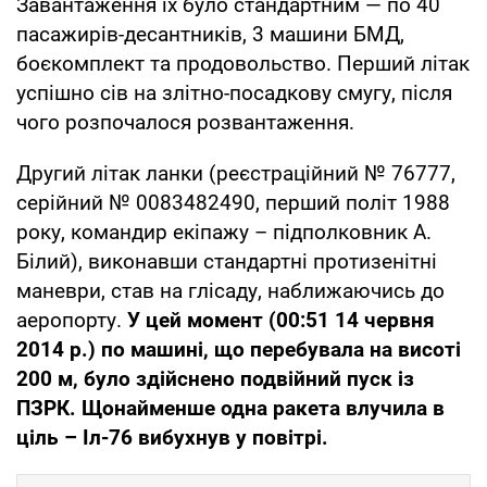
Завантаження їх було стандартним — по 40
пасажирів-десантників, 3 машини БМД,
боєкомплект та продовольство. Перший літак
успішно сів на злітно-посадкову смугу, після
чого розпочалося розвантаження.
Другий літак ланки (реєстраційний № 76777,
серійний № 0083482490, перший політ 1988
року, командир екіпажу – підполковник А.
Білий), виконавши стандартні протизенітні
маневри, став на глісаду, наближаючись до
аеропорту.
У цей момент (00:51 14 червня
2014 р.) по машині, що перебувала на висоті
200 м, було здійснено подвійний пуск із
ПЗРК. Щонайменше одна ракета влучила в
ціль – Іл-76 вибухнув у повітрі.