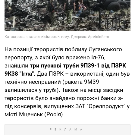
На позиції терористів поблизу Луганського
аеропорту, з якої було вражено Іл-76,
знайшли
три пускові труби 9П39-1 від ПЗРК
9К38 "Ігла"
. Два ПЗРК – використані, один був
технічно несправний (ракета 9М39
залишилася у трубі). Також на місці засідки
терористів було знайдено порожні банки з-
під консервів, випущених ЗАТ "Орелпродукт" у
місті Мценськ (Росія).