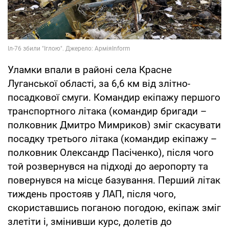
Уламки впали в районі села Красне
Луганської області, за 6,6 км від злітно-
посадкової смуги. Командир екіпажу першого
транспортного літака (командир бригади –
полковник Дмитро Мимриков) зміг скасувати
посадку третього літака (командир екіпажу –
полковник Олександр Пасіченко), після чого
той розвернувся на підході до аеропорту та
повернувся на місце базування. Перший літак
тиждень простояв у ЛАП, після чого,
скориставшись поганою погодою, екіпаж зміг
злетіти і, змінивши курс, долетів до