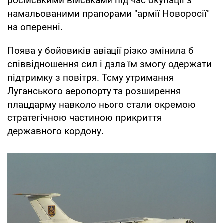
російськими військами під час окупації з
намальованими прапорами "армії Новоросії"
на оперенні.
Поява у бойовиків авіації різко змінила б
співвідношення сил і дала їм змогу одержати
підтримку з повітря. Тому утримання
Луганського аеропорту та розширення
плацдарму навколо нього стали окремою
стратегічною частиною прикриття
державного кордону.