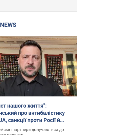
P NEWS
ист нашого життя":
нський про антибалістику
A, санкції проти Росії й
имку аграріїв. Відео
йські партнери долучаються до
ого проєкту