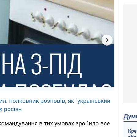
л: полковник розповів, як "український
к росіян
Дум
омандування в тих умовах зробило все
Кре