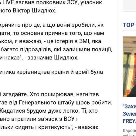
.LIVE заявив полковник ЗСУ, учасник
ного Віктор Шидлюх.
TO
 кричить про це, а що вони зробили, як
ати, то основна причина того, що нам
ком, я вважаю, - це істерія в ЗМІ, яка
агато підрозділів, які залишили позиції,
и наказ", - зазначив Шидлюх.
итика керівництва країни й армії була
мі згадайте. Хто поширював, нагнітав
гав від Генерального штабу щось робити.
"Зах
Кидатися брудом дуже легко. Ті, хто
Зеле
вно втратили зв'язок з ВСУ і
FREYJ
льки сидять і критикують", - вважає
підтр
Європе
спільн