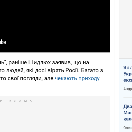
ь", раніше Шидлюх заявив, що на
Як 
 людей, які досі вірять Росії. Багато з
Укр
то свої погляди, але
чекають приходу
екс
наф
Андр
Два
Маг
кал
Олек