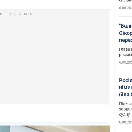
6.08.20
"Бал
Сіко
пере
Укра
Глава 
російс
6.08.20
Росі
німе
біля
Під ча
завдал
судну
6.08.20