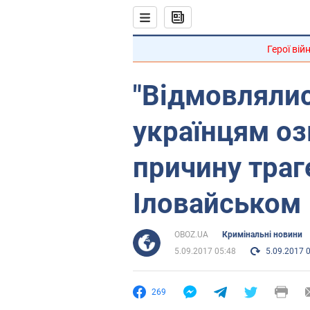
Герої вій
"Відмовлялися
українцям о
причину траге
Іловайськом
OBOZ.UA
Кримінальні новини
5.09.2017 05:48
5.09.2017 
269