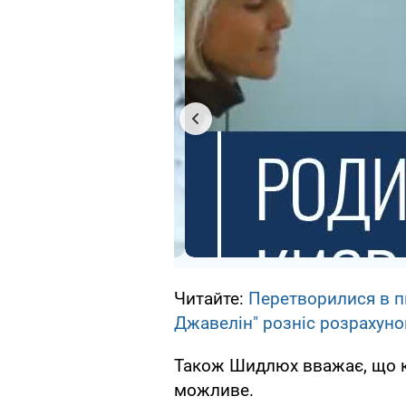
Читайте:
Перетворилися в пи
Джавелін" розніс розрахуно
Також Шидлюх вважає, що к
можливе.