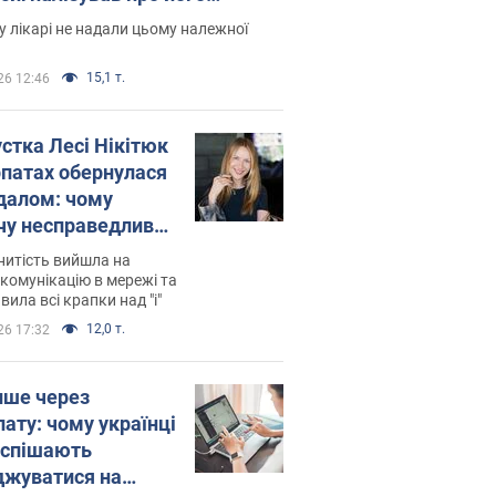
есивний" рак
 лікарі не надали цьому належної
15,1 т.
26 12:46
устка Лесі Нікітюк
рпатах обернулася
далом: чому
чу несправедливо
йтили
нитість вийшла на
комунікацію в мережі та
вила всі крапки над "і"
12,0 т.
26 17:32
ише через
лату: чому українці
оспішають
джуватися на