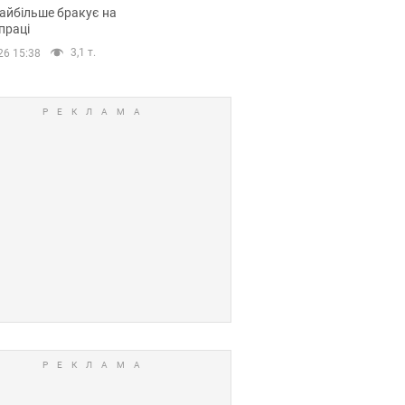
сії
айбільше бракує на
праці
3,1 т.
26 15:38