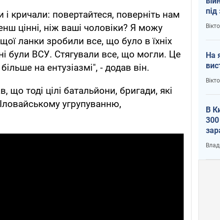
вій
під
 і кричали: повертайтеся, поверніть нам
кри
менш цінні, ніж ваші чоловіки? Я можу
Вікт
щої ланки зробили все, що було в їхніх
ані були ВСУ. Стягували все, що могли. Це
На 
вис
більше на ентузіазмі", - додав він.
Вікт
, що тоді цілі батальйони, бригади, які
 Іловайському угрупуванню,
В К
300
зар
всу
Влад