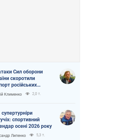
атаки Сил оборони
аїни скоротили
порт російських
топродуктів
2,0 т.
ій Клименко
 супертурніри
учіх: спортивний
ендар осені 2026 року
5,3 т.
сандр Липенко