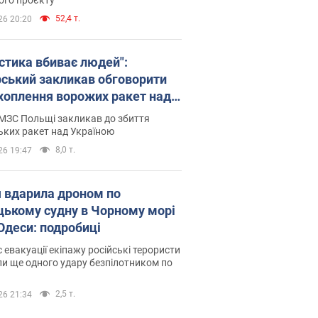
52,4 т.
26 20:20
істика вбиває людей":
рський закликав обговорити
хоплення ворожих ракет над
їною
МЗС Польщі закликав до збиття
ьких ракет над Україною
8,0 т.
26 19:47
я вдарила дроном по
цькому судну в Чорному морі
 Одеси: подробиці
с евакуації екіпажу російські терористи
и ще одного удару безпілотником по
2,5 т.
26 21:34