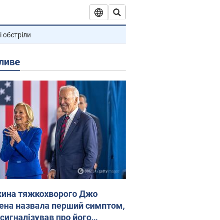
і обстріли
ливе
ина тяжкохворого Джо
ена назвала перший симптом,
 сигналізував про його