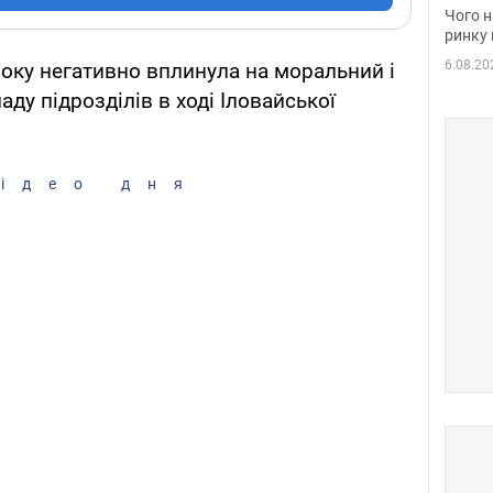
вакан
Чого н
ринку 
6.08.20
 року негативно вплинула на моральний і
ду підрозділів в ході Іловайської
ідео дня