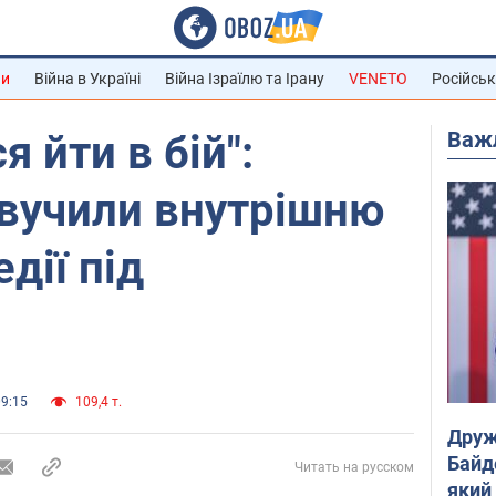
ни
Війна в Україні
Війна Ізраїлю та Ірану
VENETO
Російськ
Важ
 йти в бій":
звучили внутрішню
дії під
09:15
109,4 т.
Друж
Байд
Читать на русском
який