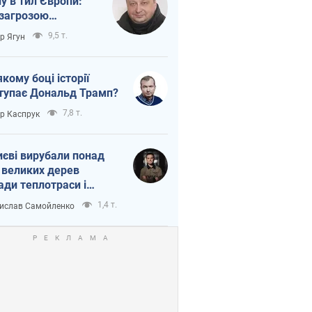
ну в тил Європи:
 загрозою
тична логістика
9,5 т.
ор Ягун
якому боці історії
тупає Дональд Трамп?
7,8 т.
ор Каспрук
иєві вирубали понад
 великих дерев
ади теплотраси і
переч Генплану
1,4 т.
ислав Самойленко