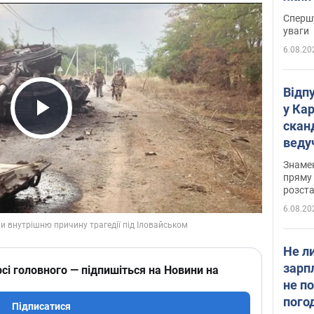
"агр
Спершу
уваги
6.08.20
Відп
у Ка
скан
Play Video
веду
захе
Знаме
пряму 
розста
6.08.20
Не л
зарп
сі головного — підпишіться на Новини на
не п
пого
Підписатися