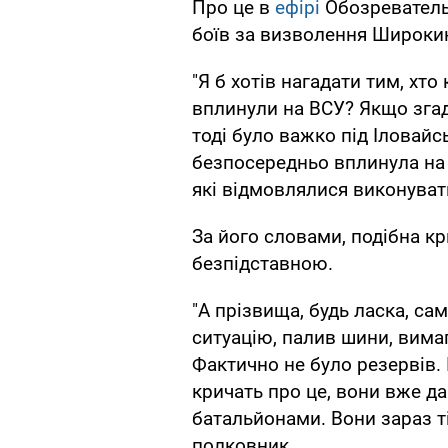
Про це в
ефірі
Обозреватель
боїв за визволення Широки
"Я б хотів нагадати тим, хто
вплинули на ВСУ? Якщо згад
тоді було важко під Іловайсь
безпосередньо вплинула на б
які відмовлялися виконуват
За його словами, подібна кр
безпідставною.
"А прізвища, будь ласка, са
ситуацію, палив шини, вима
Фактично не було резервів. 
кричать про це, вони вже да
батальйонами. Вони зараз ті
полковник.