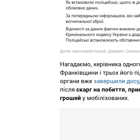
Нагадаємо, керівника одного
Франківщини і трьох його п
органи вже
завершили досу
після
скарг на побиття, пр
грошей
у мобілізованих.