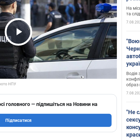
полі
На міс
Віде
та слі
7.08.20
Play Video
"Воюю
Черн
авто
укра
і поп
Водія 
конфлі
образ 
7.08.20
сі головного — підпишіться на Новини на
"Не с
сексу
Підписатися
конс
крас