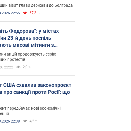
ший візит глави держави до Бєлграда
67,2 т.
8.2026 22:55
іть Федорова": у містах
ни 23-й день поспіль
ають масові мітинги з
онками. Фото і відео
ики акцій продовжують серію
их протестів
2,0 т.
26 22:22
т США схвалив законопроєкт
 про санкції проти Росії: що
нт передбачає нові економічні
ення
4,2 т.
8.2026 22:38