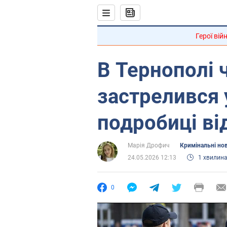
Герої вій
В Тернополі 
застрелився 
подробиці від
Марія Дрофич
Кримінальні но
24.05.2026 12:13
1 хвилин
0