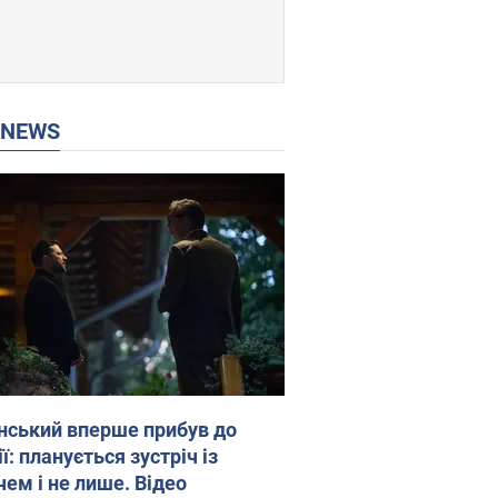
P NEWS
нський вперше прибув до
ї: планується зустріч із
чем і не лише. Відео