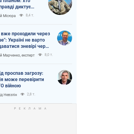
а планом: хто
правді диктує
п війни
8,4 т.
ій Місюра
 вже проходили через
ше": Україні не варто
даватися зневірі через
етний терор
8,0 т.
ій Марченко, експерт
ід проспав загрозу:
ія може перевірити
О війною
2,8 т.
ід Невзлін