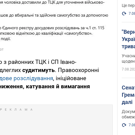
Це пер
7.0
"Верн
Украї
трив
карт
Учасн
 з районних ТЦК і СП Івано-
щоденн
ідлеглих
судитимуть
. Правоохоронні
7.08.20
дове розслідування
, ініційоване
иниження, катування й вимагання
Сена
Грема
далі
Докуме
обмеж
7.0