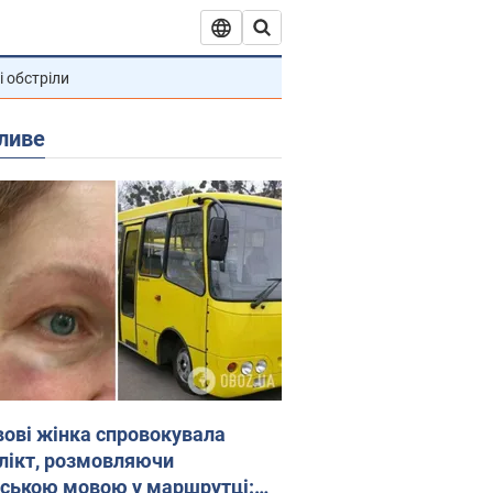
і обстріли
ливе
вові жінка спровокувала
лікт, розмовляючи
йською мовою у маршрутці: