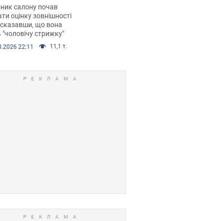
 хімієтерапії,
ник салону почав
орівся скандал.
ти оцінку зовнішності
 сказавши, що вона
 "чоловічу стрижку"
11,1 т.
8.2026 22:11