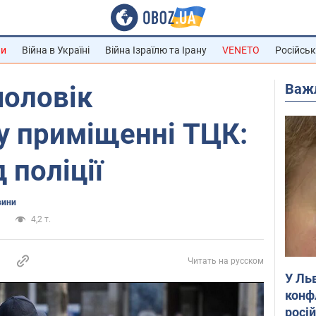
ни
Війна в Україні
Війна Ізраїлю та Ірану
VENETO
Російськ
Важ
чоловік
у приміщенні ТЦК:
 поліції
вини
а
4,2 т.
Читать на русском
У Ль
конф
росі