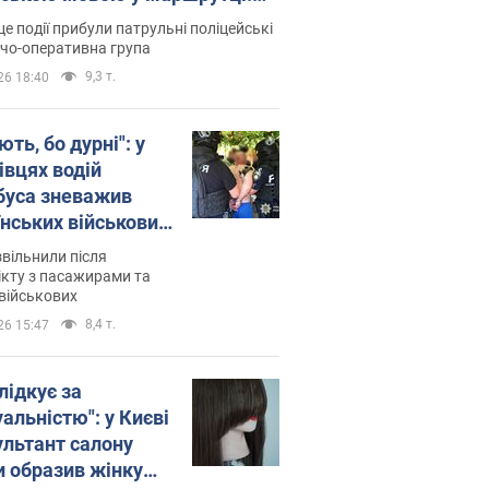
ція склала адмінпротокол.
це події прибули патрульні поліцейські
о
дчо-оперативна група
9,3 т.
26 18:40
ть, бо дурні": у
івцях водій
буса зневажив
їнських військових
латився. Відео
звільнили після
кту з пасажирами та
військових
8,4 т.
26 15:47
лідкує за
альністю": у Києві
ультант салону
и образив жінку