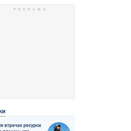
ки
ія втрачає ресурси