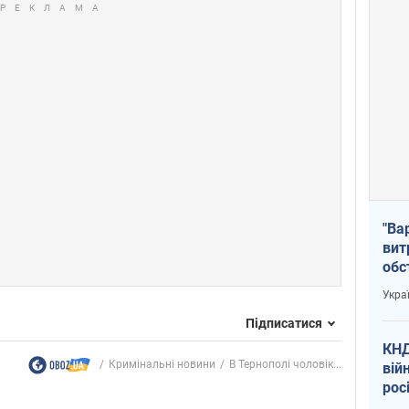
"Ва
вит
обс
вря
Укра
офі
Підписатися
КНД
Кримінальні новини
В Тернополі чоловік...
вій
рос
пів