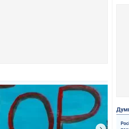
Дум
Рос