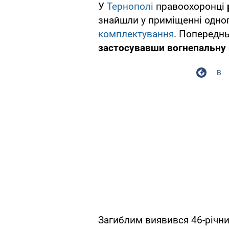
У
Тернополі
правоохоронці
знайшли у приміщенні одно
комплектування
. Попереднь
застосувавши вогнепальну
В
Загиблим виявився 46-річн