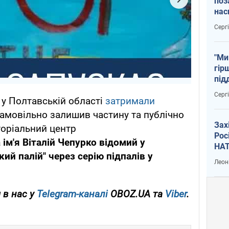
поз
нас
тем
Серг
"Ми
гір
під
рак
Серг
у Полтавській області
затримали
амовільно залишив частину та публічно
Зах
торіальний центр
Рос
 ім'я Віталій Чепурко відомий у
НАТ
ий палій" через серію підпалів у
Леон
 в нас у
Telegram-каналі
OBOZ.UA та
Viber
.