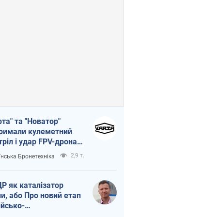
рта" та "Новатор"
римали кулеметний
тріл і удар FPV-дрона,
тувавши життя
2,9 т.
їнська Бронетехніка
церу ЗСУ
Р як каталізатор
ни, або Про новий етап
ійсько-
нічнокорейського