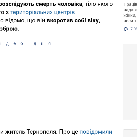
після
розслідують смерть чоловіка
, тіло якого
Праців
розг
надава
го з
територіальних центрів
жінки,
Фото
о відомо, що він
вкоротив собі віку,
носить
 зброю.
7.0
ідео дня
ий житель Тернополя. Про це
повідомили