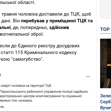
льської області.
3 травня чоловіка доставили до ТЦК, щоб
 дані. Він
перебував у приміщенні ТЦК та
альні
, де, попередньо,
здійснив
TO
огнепальної зброї.
если до Єдиного реєстру досудових
 статті 115 Кримінального кодексу
ткою "самогубство".
Зеле
Сербі
Вучи