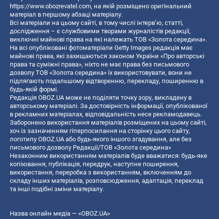
https://www.obozrevatel.com
, на якій розміщено оригінальний
матеріал в першому абзаці матеріалу.
Всі матеріали на цьому сайті, в тому числі інтерв’ю, статті,
дослідження – є службовими творами журналістів редакції,
виключні майнові права на які належать ТОВ «Золота середина».
На всі опубліковані фотоматеріали Getty Images редакція має
майнові права, які захищаються законом України «Про авторські
права та суміжні права», ніхто не має права без письмового
дозволу ТОВ «Золота середина» їх використовувати, вони не
підлягають подальшому відтворенню, перекладу, поширенню в
будь-якій формі.
Редакція OBOZ.UA може не поділяти точку зору, викладену в
авторському матеріалі. За достовірність інформації, опублікованої
в рекламних матеріалах, відповідальність несе рекламодавець.
Заборонено використання матеріалів розміщених на цьому сайті,
хоч із зазначенням гіперпосилання на сторінку цього сайту,
логотипу OBOZ.UA або будь-якого іншого згадування, але без
письмового дозволу Редакції/ТОВ «Золота середина»
Незаконним використанням матеріалів буде вважатися: будь-яке
копiювання, публiкацiя, передрук, наступне поширення,
використання, переробка з використанням, включенням до
складу інших матеріалів, розповсюдження, адаптація, переклад
та інші подібні зміни матеріалу.
Назва онлайн медіа — «OBOZ.UA»