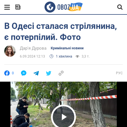
В Одесі сталася стрілянина,
є потерпілий. Фото
Дар'я Дурова
Кримінальні новини
6.09.2024 12:13
1 хвилина
3,3 т.
0
РУС