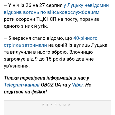
– У ніч із 26 на 27 серпня
у Луцьку невідомий
відкрив вогонь по військовослужбовцям
роти охорони ТЦК і СП на посту, поранив
одного з них й утік.
– 5 вересня стало відомо, що
40-річного
стрілка затримали
на одній із вулиць Луцька
та вилучили в нього зброю. Злочинцю
загрожує від 9 до 15 років або довічне
ув'язнення.
Тільки перевірена інформація в нас у
Telegram-каналі
OBOZ.UA та у
Viber
. Не
ведіться на фейки!