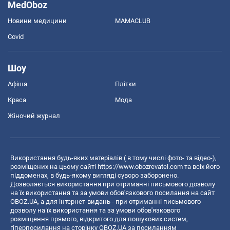
MedOboz
Новини медицини
MAMACLUB
Covid
Шоу
Афіша
Плітки
Краса
Мода
Жіночий журнал
Використання будь-яких матеріалів ( в тому числі фото- та відео-),
розміщених на цьому сайті
https://www.obozrevatel.com
та всіх його
піддоменах, в будь-якому вигляді суворо заборонено.
Дозволяється використання при отриманні письмового дозволу
на їх використання та за умови обов'язкового посилання на сайт
OBOZ.UA, а для інтернет-видань - при отриманні письмового
дозволу на їх використання та за умови обов'язкового
розміщення прямого, відкритого для пошукових систем,
гіперпосилання на сторінку OBOZ.UA за посиланням