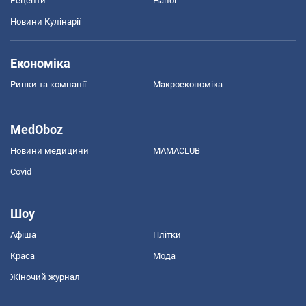
Рецепти
Напої
Новини Кулінарії
Економіка
Ринки та компанії
Макроекономіка
MedOboz
Новини медицини
MAMACLUB
Covid
Шоу
Афіша
Плітки
Краса
Мода
Жіночий журнал