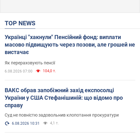
TOP NEWS
Українці "хакнули" Пенсійний фонд: виплати
масово підвищують через позови, але грошей не
вистачає
Як перераховують пенсії
104,0 т.
6.08.2026 07:00
ВАКС обрав запобіжний захід експосолці
України у США Стефанішиній: що відомо про
справу
Суд не повністю задовольнив клопотання прокуратури
4,1 т.
6.08.2026 10:31