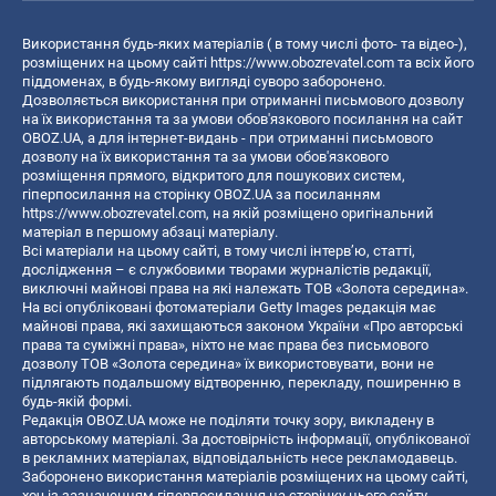
Використання будь-яких матеріалів ( в тому числі фото- та відео-),
розміщених на цьому сайті
https://www.obozrevatel.com
та всіх його
піддоменах, в будь-якому вигляді суворо заборонено.
Дозволяється використання при отриманні письмового дозволу
на їх використання та за умови обов'язкового посилання на сайт
OBOZ.UA, а для інтернет-видань - при отриманні письмового
дозволу на їх використання та за умови обов'язкового
розміщення прямого, відкритого для пошукових систем,
гіперпосилання на сторінку OBOZ.UA за посиланням
https://www.obozrevatel.com
, на якій розміщено оригінальний
матеріал в першому абзаці матеріалу.
Всі матеріали на цьому сайті, в тому числі інтерв’ю, статті,
дослідження – є службовими творами журналістів редакції,
виключні майнові права на які належать ТОВ «Золота середина».
На всі опубліковані фотоматеріали Getty Images редакція має
майнові права, які захищаються законом України «Про авторські
права та суміжні права», ніхто не має права без письмового
дозволу ТОВ «Золота середина» їх використовувати, вони не
підлягають подальшому відтворенню, перекладу, поширенню в
будь-якій формі.
Редакція OBOZ.UA може не поділяти точку зору, викладену в
авторському матеріалі. За достовірність інформації, опублікованої
в рекламних матеріалах, відповідальність несе рекламодавець.
Заборонено використання матеріалів розміщених на цьому сайті,
хоч із зазначенням гіперпосилання на сторінку цього сайту,