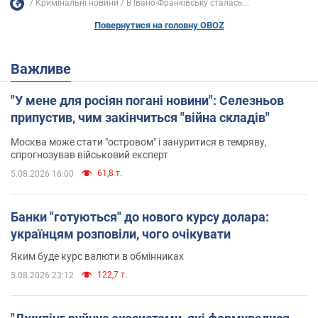
Кримінальні новини
В Івано-Франківську сталась...
Повернутися на головну OBOZ
Важливе
"У мене для росіян погані новини": Селезньов
припустив, чим закінчиться "війна складів"
Москва може стати "островом" і зануритися в темряву,
спрогнозував військовий експерт
61,8 т.
5.08.2026 16:00
Банки "готуються" до нового курсу долара:
українцям розповіли, чого очікувати
Яким буде курс валюти в обмінниках
122,7 т.
5.08.2026 23:12