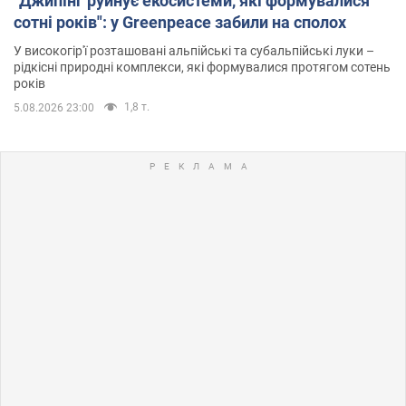
"Джипінг руйнує екосистеми, які формувалися
сотні років": у Greenpeace забили на сполох
У високогір'ї розташовані альпійські та субальпійські луки –
рідкісні природні комплекси, які формувалися протягом сотень
років
1,8 т.
5.08.2026 23:00