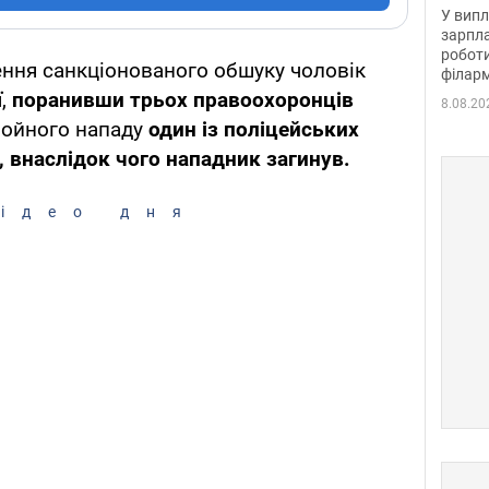
отри
У випл
зарпла
роботи
ення санкціонованого обшуку чоловік
філарм
ї
,
поранивши трьох правоохоронців
8.08.20
ройного нападу
один із поліцейських
 внаслідок чого нападник загинув.
ідео дня