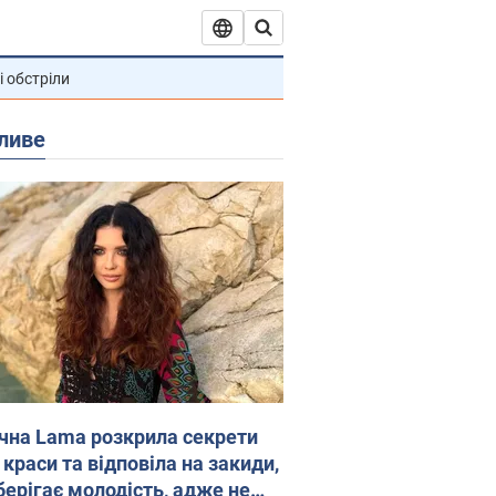
і обстріли
ливе
ічна Lama розкрила секрети
 краси та відповіла на закиди,
берігає молодість, адже не