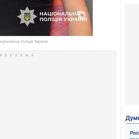
Дум
Рос