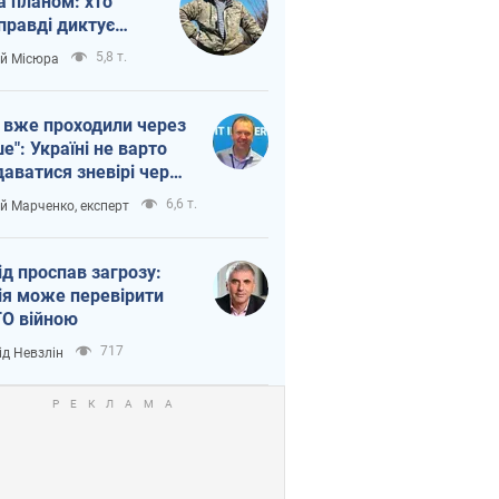
а планом: хто
правді диктує
п війни
5,8 т.
ій Місюра
 вже проходили через
ше": Україні не варто
даватися зневірі через
етний терор
6,6 т.
ій Марченко, експерт
ід проспав загрозу:
ія може перевірити
О війною
717
ід Невзлін