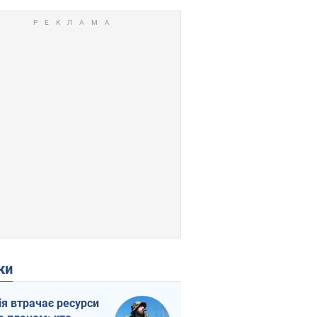
ки
ія втрачає ресурси