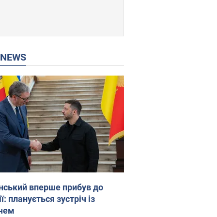
P NEWS
нський вперше прибув до
ї: планується зустріч із
чем