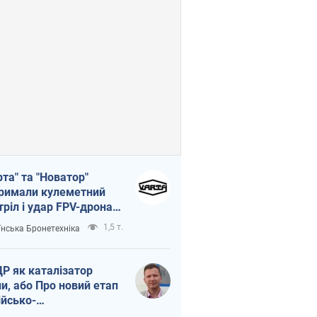
рта" та "Новатор"
римали кулеметний
тріл і удар FPV-дрона,
тувавши життя
1,5 т.
їнська Бронетехніка
церу ЗСУ
Р як каталізатор
ни, або Про новий етап
ійсько-
нічнокорейського