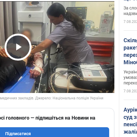
має 
За сло
надзв
7.08.20
Скіл
раке
перех
Play Video
Міно
цифр
Украї
умовах
перех
7.08.20
Аурі
суд 
сі головного — підпишіться на Новини на
пенсі
жалі
Підписатися