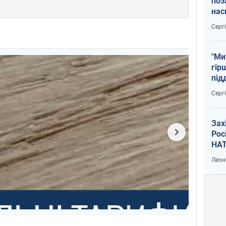
поз
нас
тем
Серг
"Ми
гір
під
рак
Серг
Зах
Рос
НАТ
Леон