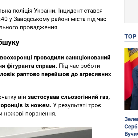
ьна поліція України. Інцидент стався
40 у Заводському районі міста під час
ального провадження.
TO
обшуку
воохоронці проводили санкціонований
я фігуранта справи.
Під час роботи
ловік раптово перейшов до агресивних
очатку він
застосував сльозогінний газ,
хоронців із ножем.
У результаті троє
ли ножові поранення.
Зеле
Сербі
Вучи