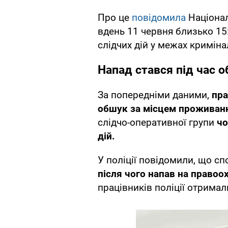
Про це
повідомила
Націонал
вдень 11 червня близько 15:
слідчих дій у межах кримін
Напад стався під час 
За попередніми даними,
пра
обшук за місцем проживанн
слідчо-оперативної групи
чо
дій.
У поліції повідомили, що сп
після чого напав на правоо
працівників поліції отрима