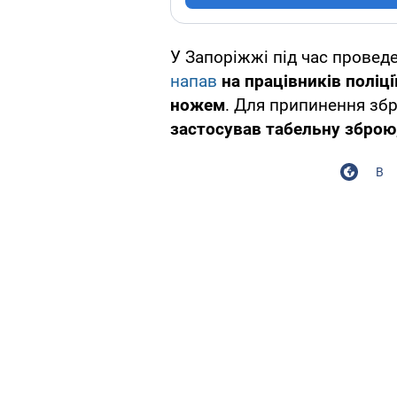
У Запоріжжі під час провед
напав
на працівників поліці
ножем
. Для припинення зб
застосував табельну зброю,
В