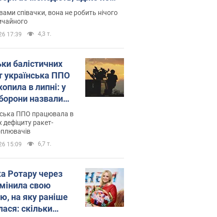
дітей
вами співачки, вона не робить нічого
ичайного
4,3 т.
26 17:39
ьки балістичних
т українська ППО
опила в липні: у
борони назвали
у
нська ППО працювала в
 дефіциту ракет-
оплювачів
6,7 т.
26 15:09
ка Ротару через
змінила свою
ю, на яку раніше
лася: скільки