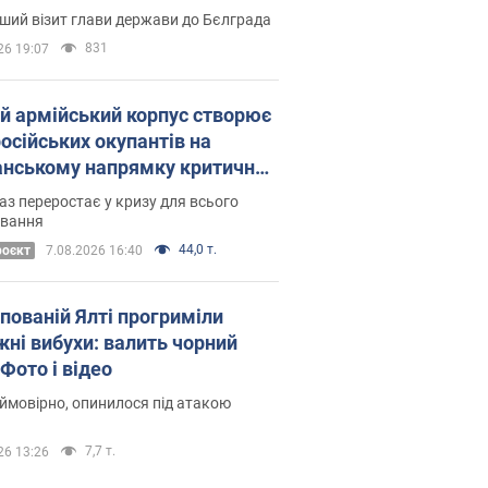
Це перший візит глави держави до Бєлграда
831
26 19:07
ій армійський корпус створює
російських окупантів на
нському напрямку критичний
омфорт: як це вдалося
аз переростає у кризу для всього
овання
44,0 т.
роєкт
7.08.2026 16:40
упованій Ялті прогриміли
жні вибухи: валить чорний
Фото і відео
 ймовірно, опинилося під атакою
7,7 т.
26 13:26