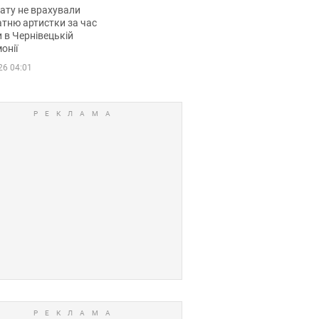
мувала співачка
ату не врахували
тню артистки за час
 в Чернівецькій
онії
26 04:01