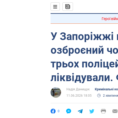
Герої вій
У Запоріжжі 
озброєний чо
трьох поліце
ліквідували.
Надія Данищук
Кримінальні н
11.06.2026 18:05
2 хвилин
0