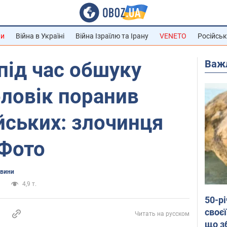
ни
Війна в Україні
Війна Ізраїлю та Ірану
VENETO
Російськ
Важ
під час обшуку
ловік поранив
йських: злочинця
 Фото
овини
и
4,9 т.
50-р
своєї
Читать на русском
що з