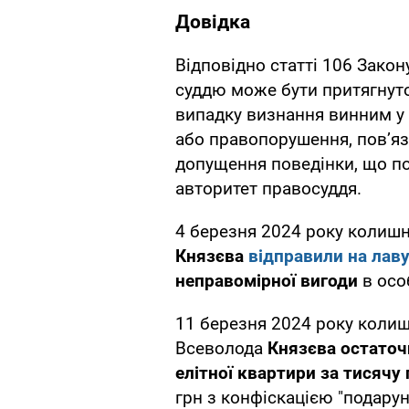
Довідка
Відповідно статті 106 Закону
суддю може бути притягнуто
випадку визнання винним у
або правопорушення, пов’яза
допущення поведінки, що по
авторитет правосуддя.
4 березня 2024 року колиш
Князєва
відправили на лаву
неправомірної вигоди
в осо
11 березня 2024 року колиш
Всеволода
Князєва остато
елітної квартири за тисячу
грн з конфіскацією "подарун