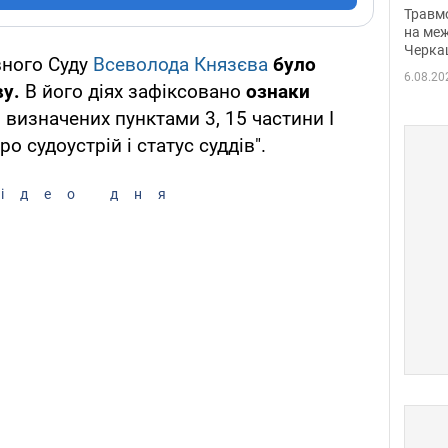
нети
Травм
Фото
на меж
Черка
вного Суду
Всеволода Князєва
було
6.08.20
ву.
В його діях зафіксовано
ознаки
, визначених пунктами 3, 15 частини І
ро судоустрій і статус суддів".
ідео дня