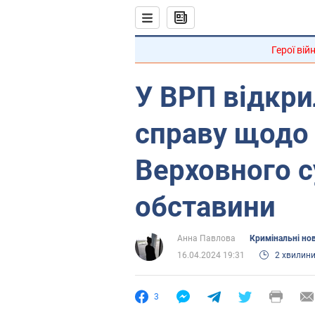
Герої вій
У ВРП відкри
справу щодо
Верховного с
обставини
Анна Павлова
Кримінальні но
16.04.2024 19:31
2 хвилин
3