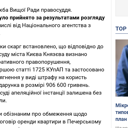
ба Вищої Ради правосуддя.
уло прийнято за результатами розгляду
числі від Національного агентства з
TO
.
рки скарг встановлено, що відповідно до
уду міста Києва Князєва визнано
тративного правопорушення,
ршою статті 1725 КУпАП та застосовано
ягнення у виді штрафу на користь
дарунка в розмірі 906 600 гривень.
суді апеляційної інстанції залишена без
ли.
Мікр
типов
чи обізнаним про обмеження щодо
план 
 договір оренди квартири в Печерському
Що маю