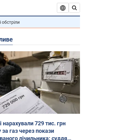
і обстріли
ливе
 нарахували 729 тис. грн
 за газ через покази
ованого лічильника: суддя