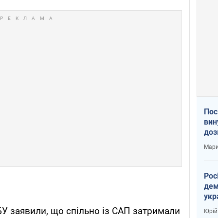
Пос
вин
доз
заг
Мари
Рос
дем
укр
вар
БУ заявили, що спільно із САП затримали
Юрій