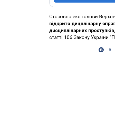
Стосовно екс-голови Верхо
відкрито дицплінарну спра
дисциплінарних проступків
статті 106 Закону України "П
В