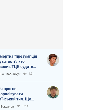
мертна "презумпція
уватості": хто
волив ТЦК судити
иблих захисників
1,6 т.
на Ставнійчук
ія прагне
оралізувати
аїнський тил. Що
то собі нагадати
1,2 т.
 Богданов