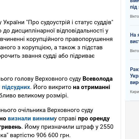
вій
під
кри
Вікт
 України "Про судоустрій і статус суддів"
 до дисциплінарної відповідальності у
На 
 вчиненні корупційного правопорушення
вис
ного з корупцією, а також з підстав
Вікт
рочить звання судді або підриває
Рак
Укр
нього голову Верховного суду
Всеволода
вир
 підсудних
. Його викрито
на отриманні
рак
Кири
бливо великому розмірі.
нього очільника Верховного суду
чно
визнали винним
у справі
про оренду
 гривень
. Йому призначили штраф у 2550
ка" вартістю 906 600 грн.