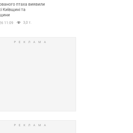
повий маршрут.
ованого птаха виявили
і Київщині та
щини
3,0 т.
26 11:09