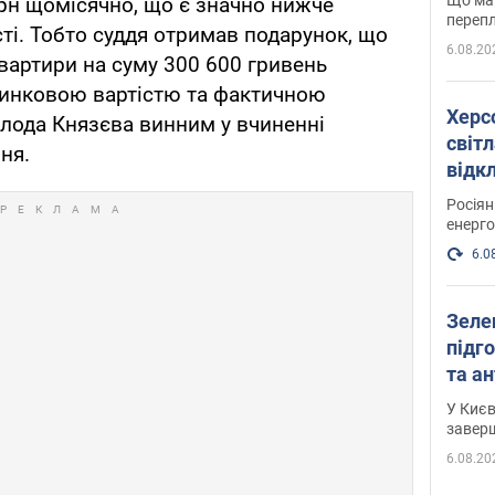
грн щомісячно, що є значно нижче
перепл
сті. Тобто суддя отримав подарунок, що
6.08.20
квартири на суму 300 600 гривень
ринковою вартістю та фактичною
Херс
олода Князєва винним у вчиненні
світл
ня.
відк
енер
Росія
енерго
6.0
Зеле
підго
та антибалістичної програми
FREY
У Києв
завер
6.08.20