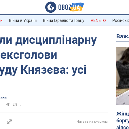
ни
Війна в Україні
Війна Ізраїлю та Ірану
VENETO
Російськ
Важ
ли дисциплінарну
 ексголови
уду Князєва: усі
вини
и
2,8 т.
Жінці
боргу
Читать на русском
зіпс