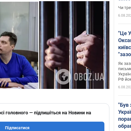
ухва
Чи тре
6.08.20
"Це У
Окса
київс
"зазо
навіт
Як заз
знав,
письм
Україн
гено
РФ йо
6.08.20
"Був 
Укра
сі головного — підпишіться на Новини на
пора
обра
Підписатися