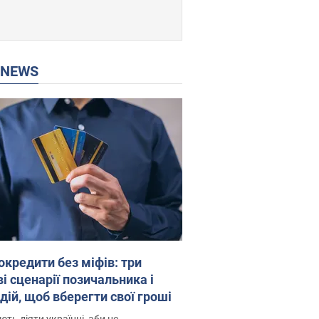
P NEWS
окредити без міфів: три
і сценарії позичальника і
дій, щоб вберегти свої гроші
ть діяти українці, аби не