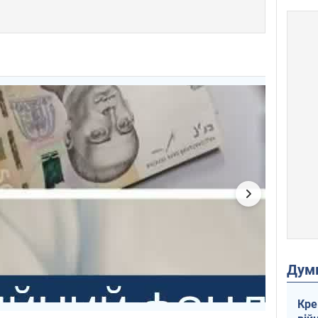
Дум
Кре