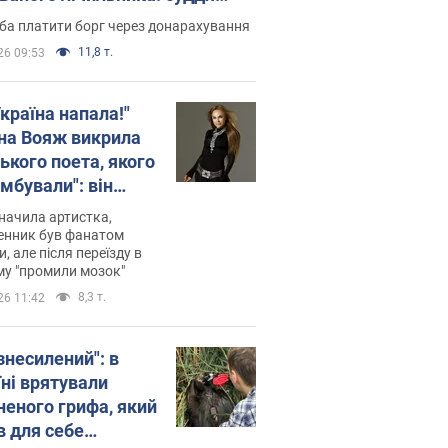
лив неочікуване рішення
ба платити борг через донарахування
11,8 т.
26 09:53
країна напала!"
на Вояж викрила
ького поета, якого
мбували": він
ь російської не
начила артистка,
 а тепер хоче
енник був фанатом
и, але після переїзду в
циду українців
му "промили мозок"
8,3 т.
26 11:42
знесилений": в
їні врятували
неного грифа, який
в для себе