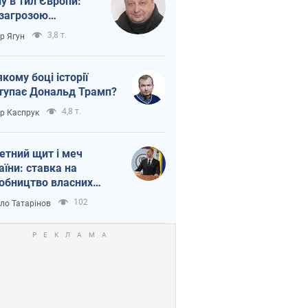
ну в тил Європи:
 загрозою
тична логістика
3,8 т.
ор Ягун
якому боці історії
тупає Дональд Трамп?
4,8 т.
ор Каспрук
етний щит і меч
аїни: ставка на
обництво власних
ет
102
ло Татарінов