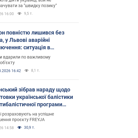
ачувати за "швидку позику"
9,5 т.
26 16:00
он повністю лишився без
а, у Львові аварійні
лючення: ситуація в
госистемі 6 серпня
ни вдарили по важливому
об'єкту
8,1 т.
8.2026 16:42
нський зібрав нараду щодо
товки української балістики
JA: які рішення готуються
і розраховують на успішне
шення проєкту FREYJA
30,9 т.
26 14:58