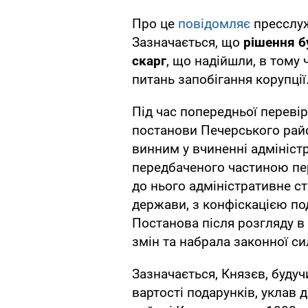
Про це
повідомляє
пресслуж
Зазначається, що
рішення б
скарг
, що надійшли, в тому 
питань запобігання корупції
Під час попередньої переві
постанови Печерського райс
винним у вчиненні адмініс
передбаченого частиною пе
до нього адміністративне ст
держави, з конфіскацією по
Постанова після розгляду в 
змін та набрала законної си
Зазначається, Князєв, буду
вартості подарунків, уклав