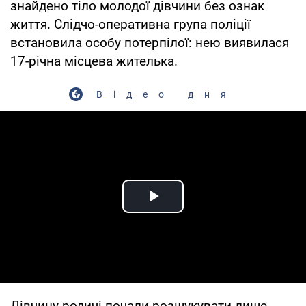
знайдено тіло молодої дівчини без ознак
життя. Слідчо-оперативна група поліції
встановила особу потерпілої: нею виявилася
17-річна місцева жителька.
Відео дня
Play Video
Дівчину родичі почали розшукувати лише