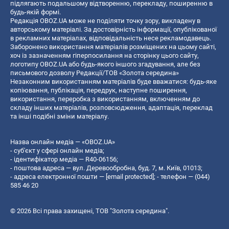
підлягають подальшому відтворенню, перекладу, поширенню в
будь-якій формі.
Редакція OBOZ.UA може не поділяти точку зору, викладену в
авторському матеріалі. За достовірність інформації, опублікованої
в рекламних матеріалах, відповідальність несе рекламодавець.
Заборонено використання матеріалів розміщених на цьому сайті,
хоч із зазначенням гіперпосилання на сторінку цього сайту,
логотипу OBOZ.UA або будь-якого іншого згадування, але без
письмового дозволу Редакції/ТОВ «Золота середина»
Незаконним використанням матеріалів буде вважатися: будь-яке
копiювання, публiкацiя, передрук, наступне поширення,
використання, переробка з використанням, включенням до
складу інших матеріалів, розповсюдження, адаптація, переклад
та інші подібні зміни матеріалу.
Назва онлайн медіа — «OBOZ.UA»
- суб'єкт у сфері онлайн медіа;
- ідентифікатор медіа — R40-06156;
- поштова адреса — вул. Деревообробна, буд. 7, м. Київ, 01013;
- адреса електронної пошти —
[email protected]
; - телефон — (044)
585 46 20
© 2026 Всі права захищені, ТОВ "Золота середина".