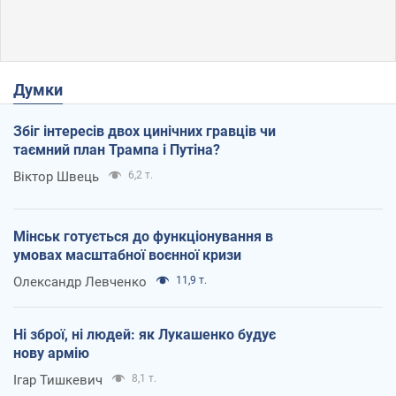
Думки
Збіг інтересів двох цинічних гравців чи
таємний план Трампа і Путіна?
Віктор Швець
6,2 т.
Мінськ готується до функціонування в
умовах масштабної воєнної кризи
Олександр Левченко
11,9 т.
Ні зброї, ні людей: як Лукашенко будує
нову армію
Ігар Тишкевич
8,1 т.