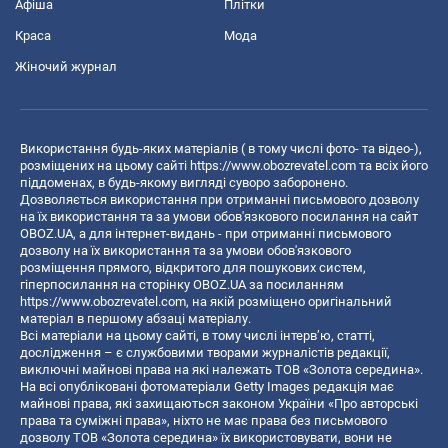
Афіша
Плітки
Краса
Мода
Жіночий журнал
Використання будь-яких матеріалів ( в тому числі фото- та відео-),
розміщених на цьому сайті
https://www.obozrevatel.com
та всіх його
піддоменах, в будь-якому вигляді суворо заборонено.
Дозволяється використання при отриманні письмового дозволу
на їх використання та за умови обов'язкового посилання на сайт
OBOZ.UA, а для інтернет-видань - при отриманні письмового
дозволу на їх використання та за умови обов'язкового
розміщення прямого, відкритого для пошукових систем,
гіперпосилання на сторінку OBOZ.UA за посиланням
https://www.obozrevatel.com
, на якій розміщено оригінальний
матеріал в першому абзаці матеріалу.
Всі матеріали на цьому сайті, в тому числі інтерв’ю, статті,
дослідження – є службовими творами журналістів редакції,
виключні майнові права на які належать ТОВ «Золота середина».
На всі опубліковані фотоматеріали Getty Images редакція має
майнові права, які захищаються законом України «Про авторські
права та суміжні права», ніхто не має права без письмового
дозволу ТОВ «Золота середина» їх використовувати, вони не