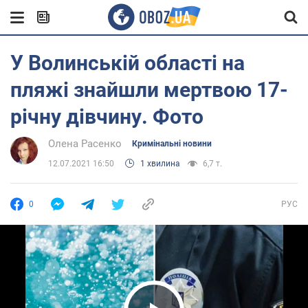
У Волинській області на
пляжі знайшли мертвою 17-
річну дівчину. Фото
Олена Расенко
Кримінальні новини
12.07.2021 16:50
1 хвилина
6,7 т.
0
РУС