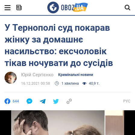
У Тернополі суд покарав
жінку за домашнє
насильство: ексчоловік
тікав ночувати до сусідів
Юрій Сергієнко
Кримінальні новини
16.12.2021 00:58
1 хвилина
40,9 т.
644
РУС