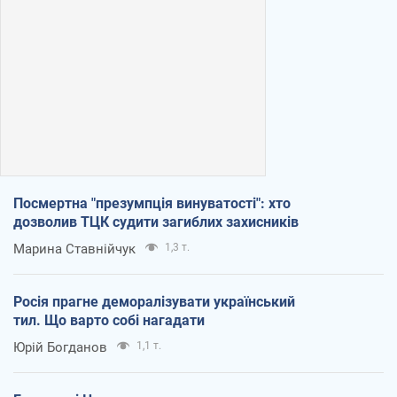
Посмертна "презумпція винуватості": хто
дозволив ТЦК судити загиблих захисників
Марина Ставнійчук
1,3 т.
Росія прагне деморалізувати український
тил. Що варто собі нагадати
Юрій Богданов
1,1 т.