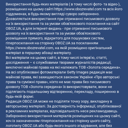
Використання будь-яких матеріалів ( в тому числі фото- та відео-),
розміщених на цьому сайті
https://www.obozrevatel.com
та всіх його
піддоменах, в будь-якому вигляді суворо заборонено.
Дозволяється використання при отриманні письмового дозволу
на їх використання та за умови обов'язкового посилання на сайт
OBOZ.UA, а для інтернет-видань - при отриманні письмового
дозволу на їх використання та за умови обов'язкового
розміщення прямого, відкритого для пошукових систем,
гіперпосилання на сторінку OBOZ.UA за посиланням
https://www.obozrevatel.com
, на якій розміщено оригінальний
матеріал в першому абзаці матеріалу.
Всі матеріали на цьому сайті, в тому числі інтерв’ю, статті,
дослідження – є службовими творами журналістів редакції,
виключні майнові права на які належать ТОВ «Золота середина».
На всі опубліковані фотоматеріали Getty Images редакція має
майнові права, які захищаються законом України «Про авторські
права та суміжні права», ніхто не має права без письмового
дозволу ТОВ «Золота середина» їх використовувати, вони не
підлягають подальшому відтворенню, перекладу, поширенню в
будь-якій формі.
Редакція OBOZ.UA може не поділяти точку зору, викладену в
авторському матеріалі. За достовірність інформації, опублікованої
в рекламних матеріалах, відповідальність несе рекламодавець.
Заборонено використання матеріалів розміщених на цьому сайті,
хоч із зазначенням гіперпосилання на сторінку цього сайту,
логотипу OBOZ.UA або будь-якого іншого згадування, але без