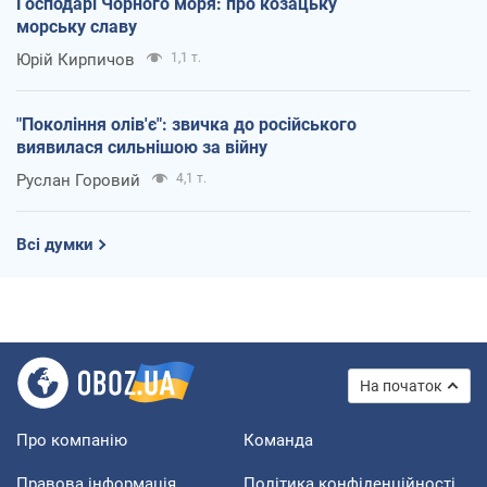
Господарі Чорного моря: про козацьку
морську славу
Юрій Кирпичов
1,1 т.
"Покоління олів'є": звичка до російського
виявилася сильнішою за війну
Руслан Горовий
4,1 т.
Всі думки
На початок
Про компанію
Команда
Правова інформація
Політика конфіденційності