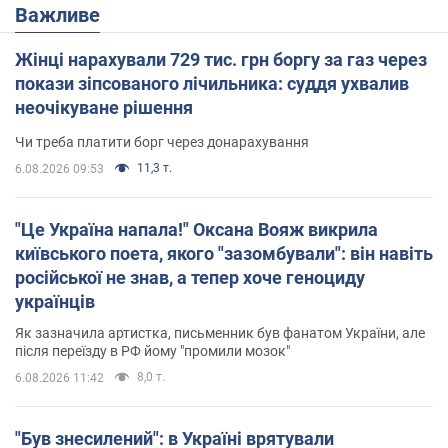
Важливе
Жінці нарахували 729 тис. грн боргу за газ через
покази зіпсованого лічильника: суддя ухвалив
неочікуване рішення
Чи треба платити борг через донарахування
11,3 т.
6.08.2026 09:53
"Це Україна напала!" Оксана Вояж викрила
київського поета, якого "зазомбували": він навіть
російської не знав, а тепер хоче геноциду
українців
Як зазначила артистка, письменник був фанатом України, але
після переїзду в РФ йому "промили мозок"
8,0 т.
6.08.2026 11:42
"Був знесилений": в Україні врятували