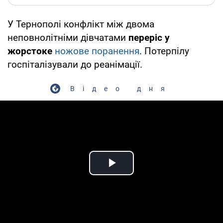
У Тернополі конфлікт між двома
неповнолітніми дівчатами
переріс у
жорстоке
ножове поранення
. Потерпілу
госпіталізували до реанімації.
Відео дня
Play Video