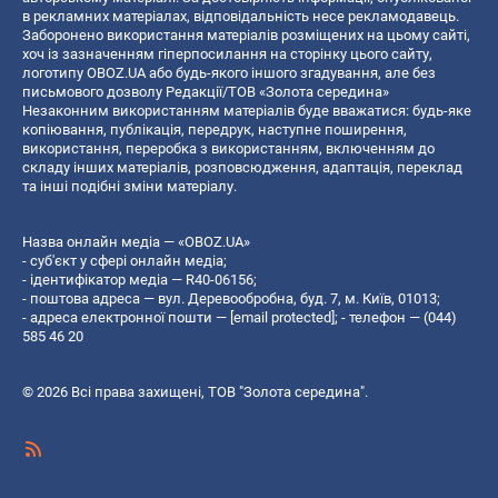
в рекламних матеріалах, відповідальність несе рекламодавець.
Заборонено використання матеріалів розміщених на цьому сайті,
хоч із зазначенням гіперпосилання на сторінку цього сайту,
логотипу OBOZ.UA або будь-якого іншого згадування, але без
письмового дозволу Редакції/ТОВ «Золота середина»
Незаконним використанням матеріалів буде вважатися: будь-яке
копiювання, публiкацiя, передрук, наступне поширення,
використання, переробка з використанням, включенням до
складу інших матеріалів, розповсюдження, адаптація, переклад
та інші подібні зміни матеріалу.
Назва онлайн медіа — «OBOZ.UA»
- суб'єкт у сфері онлайн медіа;
- ідентифікатор медіа — R40-06156;
- поштова адреса — вул. Деревообробна, буд. 7, м. Київ, 01013;
- адреса електронної пошти —
[email protected]
; - телефон — (044)
585 46 20
© 2026 Всі права захищені, ТОВ "Золота середина".