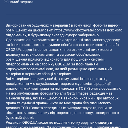
Жіночий журнал
Використання будь-яких матеріалів ( в тому числі фото- та відео-),
розміщених на цьому сайті
https://www.obozrevatel.com
та всіх його
піддоменах, в будь-якому вигляді суворо заборонено.
Дозволяється використання при отриманні письмового дозволу
на їх використання та за умови обов'язкового посилання на сайт
OBOZ.UA, а для інтернет-видань - при отриманні письмового
дозволу на їх використання та за умови обов'язкового
розміщення прямого, відкритого для пошукових систем,
гіперпосилання на сторінку OBOZ.UA за посиланням
https://www.obozrevatel.com
, на якій розміщено оригінальний
матеріал в першому абзаці матеріалу.
Всі матеріали на цьому сайті, в тому числі інтерв’ю, статті,
дослідження – є службовими творами журналістів редакції,
виключні майнові права на які належать ТОВ «Золота середина».
На всі опубліковані фотоматеріали Getty Images редакція має
майнові права, які захищаються законом України «Про авторські
права та суміжні права», ніхто не має права без письмового
дозволу ТОВ «Золота середина» їх використовувати, вони не
підлягають подальшому відтворенню, перекладу, поширенню в
будь-якій формі.
Редакція OBOZ.UA може не поділяти точку зору, викладену в
авторському матеріалі. За достовірність інформації, опублікованої