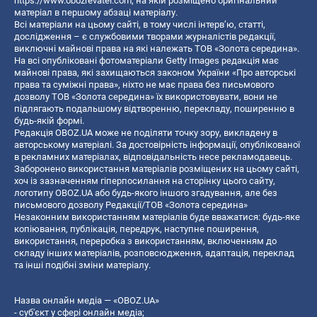
https://www.obozrevatel.com
, на якій розміщено оригінальний
матеріал в першому абзаці матеріалу.
Всі матеріали на цьому сайті, в тому числі інтерв’ю, статті,
дослідження – є службовими творами журналістів редакції,
виключні майнові права на які належать ТОВ «Золота середина».
На всі опубліковані фотоматеріали Getty Images редакція має
майнові права, які захищаються законом України «Про авторські
права та суміжні права», ніхто не має права без письмового
дозволу ТОВ «Золота середина» їх використовувати, вони не
підлягають подальшому відтворенню, перекладу, поширенню в
будь-якій формі.
Редакція OBOZ.UA може не поділяти точку зору, викладену в
авторському матеріалі. За достовірність інформації, опублікованої
в рекламних матеріалах, відповідальність несе рекламодавець.
Заборонено використання матеріалів розміщених на цьому сайті,
хоч із зазначенням гіперпосилання на сторінку цього сайту,
логотипу OBOZ.UA або будь-якого іншого згадування, але без
письмового дозволу Редакції/ТОВ «Золота середина»
Незаконним використанням матеріалів буде вважатися: будь-яке
копiювання, публiкацiя, передрук, наступне поширення,
використання, переробка з використанням, включенням до
складу інших матеріалів, розповсюдження, адаптація, переклад
та інші подібні зміни матеріалу.
Назва онлайн медіа — «OBOZ.UA»
- суб'єкт у сфері онлайн медіа;