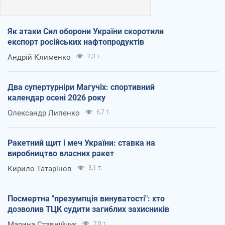
Як атаки Сил оборони України скоротили
експорт російських нафтопродуктів
Андрій Клименко
2,3 т.
Два супертурніри Магучіх: спортивний
календар осені 2026 року
Олександр Липенко
6,7 т.
Ракетний щит і меч України: ставка на
виробництво власних ракет
Кирило Татарінов
3,1 т.
Посмертна "презумпція винуватості": хто
дозволив ТЦК судити загиблих захисників
Марина Ставнійчук
7,0 т.