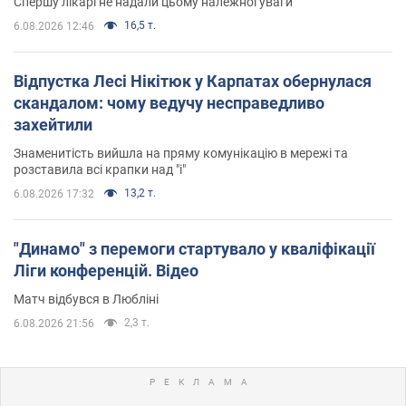
Спершу лікарі не надали цьому належної уваги
16,5 т.
6.08.2026 12:46
Відпустка Лесі Нікітюк у Карпатах обернулася
скандалом: чому ведучу несправедливо
захейтили
Знаменитість вийшла на пряму комунікацію в мережі та
розставила всі крапки над "і"
13,2 т.
6.08.2026 17:32
"Динамо" з перемоги стартувало у кваліфікації
Ліги конференцій. Відео
Матч відбувся в Любліні
2,3 т.
6.08.2026 21:56