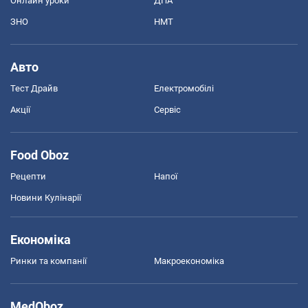
Онлайн уроки
ДПА
ЗНО
НМТ
Авто
Тест Драйв
Електромобілі
Акції
Сервіс
Food Oboz
Рецепти
Напої
Новини Кулінарії
Економіка
Ринки та компанії
Макроекономіка
MedOboz