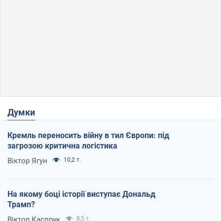
Думки
Кремль переносить війну в тил Європи: під
загрозою критична логістика
Віктор Ягун
10,2 т.
На якому боці історії виступає Дональд
Трамп?
Віктор Каспрук
8,5 т.