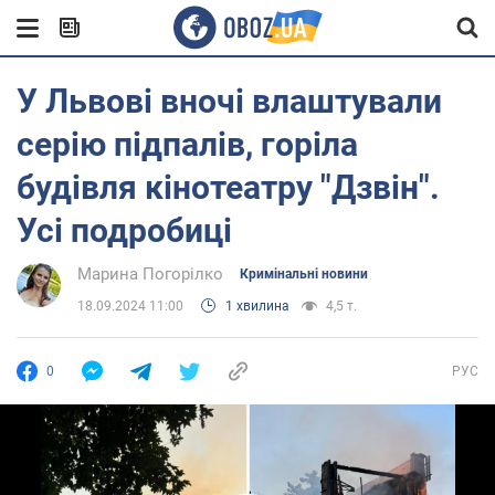
У Львові вночі влаштували
серію підпалів, горіла
будівля кінотеатру "Дзвін".
Усі подробиці
Марина Погорілко
Кримінальні новини
18.09.2024 11:00
1 хвилина
4,5 т.
0
РУС