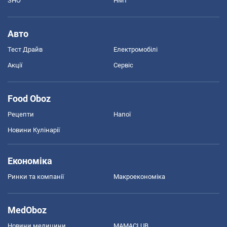
ЗНО
НМТ
Авто
Тест Драйв
Електромобілі
Акції
Сервіс
Food Oboz
Рецепти
Напої
Новини Кулінарії
Економіка
Ринки та компанії
Макроекономіка
MedOboz
Новини медицини
MAMACLUB