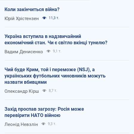
Коли закінчиться війна?
Юрій Хрістензен
11,3 т.
Україна вступила в надзвичайний
економічний стан. Чи є світло вкінці тунелю?
Вадим Денисенко
9,1 т.
Чий буде Крим, той і переможе (NSJ), а
українських футбольних чиновників можуть
назвати вбивцями
Олександр Кірш
8,7 т.
Захід проспав загрозу: Росія може
перевірити НАТО війною
Леонід Невзлін
9,3 т.