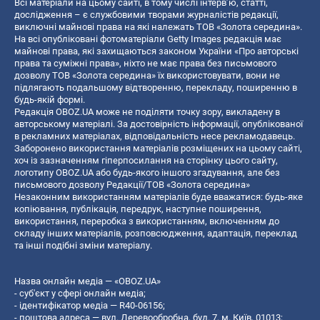
Всі матеріали на цьому сайті, в тому числі інтерв’ю, статті,
дослідження – є службовими творами журналістів редакції,
виключні майнові права на які належать ТОВ «Золота середина».
На всі опубліковані фотоматеріали Getty Images редакція має
майнові права, які захищаються законом України «Про авторські
права та суміжні права», ніхто не має права без письмового
дозволу ТОВ «Золота середина» їх використовувати, вони не
підлягають подальшому відтворенню, перекладу, поширенню в
будь-якій формі.
Редакція OBOZ.UA може не поділяти точку зору, викладену в
авторському матеріалі. За достовірність інформації, опублікованої
в рекламних матеріалах, відповідальність несе рекламодавець.
Заборонено використання матеріалів розміщених на цьому сайті,
хоч із зазначенням гіперпосилання на сторінку цього сайту,
логотипу OBOZ.UA або будь-якого іншого згадування, але без
письмового дозволу Редакції/ТОВ «Золота середина»
Незаконним використанням матеріалів буде вважатися: будь-яке
копiювання, публiкацiя, передрук, наступне поширення,
використання, переробка з використанням, включенням до
складу інших матеріалів, розповсюдження, адаптація, переклад
та інші подібні зміни матеріалу.
Назва онлайн медіа — «OBOZ.UA»
- суб'єкт у сфері онлайн медіа;
- ідентифікатор медіа — R40-06156;
- поштова адреса — вул. Деревообробна, буд. 7, м. Київ, 01013;