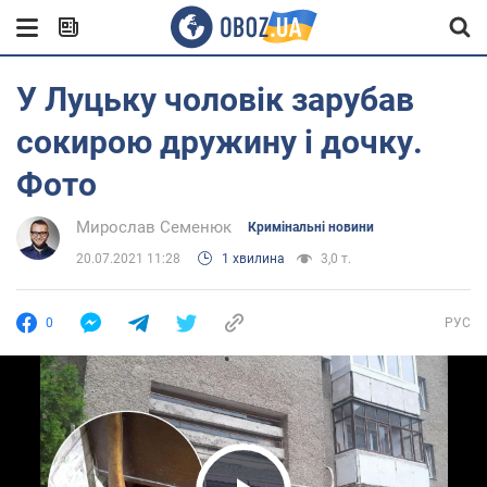
У Луцьку чоловік зарубав
сокирою дружину і дочку.
Фото
Мирослав Семенюк
Кримінальні новини
20.07.2021 11:28
1 хвилина
3,0 т.
0
РУС