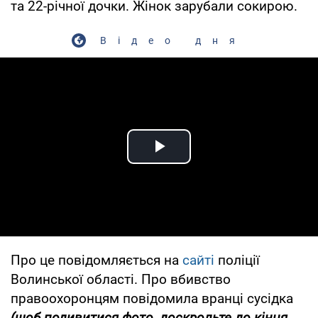
та 22-річної дочки. Жінок зарубали сокирою.
Відео дня
Play Video
Про це повідомляється на
сайті
поліції
Волинської області. Про вбивство
правоохоронцям повідомила вранці сусідка
(щоб подивитися фото, доскрольте до кінця