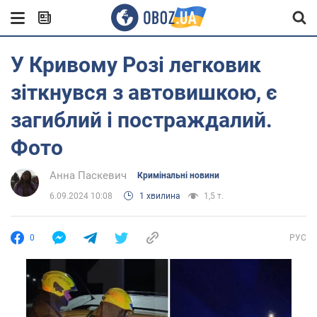
У Кривому Розі легковик
зіткнувся з автовишкою, є
загиблий і постраждалий.
Фото
Анна Паскевич
Кримінальні новини
6.09.2024 10:08
1 хвилина
1,5 т.
0
РУС