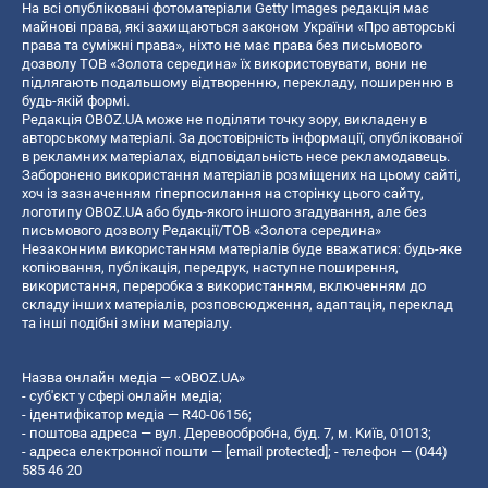
На всі опубліковані фотоматеріали Getty Images редакція має
майнові права, які захищаються законом України «Про авторські
права та суміжні права», ніхто не має права без письмового
дозволу ТОВ «Золота середина» їх використовувати, вони не
підлягають подальшому відтворенню, перекладу, поширенню в
будь-якій формі.
Редакція OBOZ.UA може не поділяти точку зору, викладену в
авторському матеріалі. За достовірність інформації, опублікованої
в рекламних матеріалах, відповідальність несе рекламодавець.
Заборонено використання матеріалів розміщених на цьому сайті,
хоч із зазначенням гіперпосилання на сторінку цього сайту,
логотипу OBOZ.UA або будь-якого іншого згадування, але без
письмового дозволу Редакції/ТОВ «Золота середина»
Незаконним використанням матеріалів буде вважатися: будь-яке
копiювання, публiкацiя, передрук, наступне поширення,
використання, переробка з використанням, включенням до
складу інших матеріалів, розповсюдження, адаптація, переклад
та інші подібні зміни матеріалу.
Назва онлайн медіа — «OBOZ.UA»
- суб'єкт у сфері онлайн медіа;
- ідентифікатор медіа — R40-06156;
- поштова адреса — вул. Деревообробна, буд. 7, м. Київ, 01013;
- адреса електронної пошти —
[email protected]
; - телефон — (044)
585 46 20