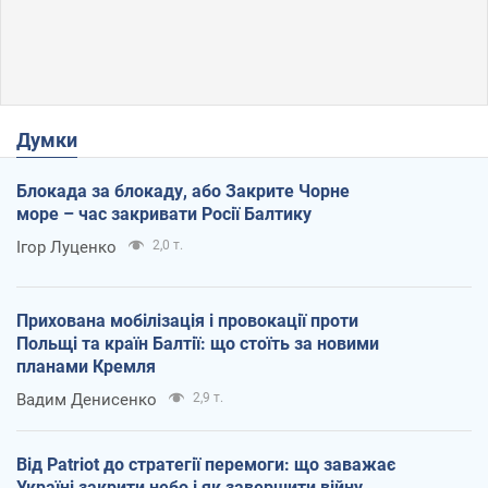
Думки
Блокада за блокаду, або Закрите Чорне
море – час закривати Росії Балтику
Ігор Луценко
2,0 т.
Прихована мобілізація і провокації проти
Польщі та країн Балтії: що стоїть за новими
планами Кремля
Вадим Денисенко
2,9 т.
Від Patriot до стратегії перемоги: що заважає
Україні закрити небо і як завершити війну