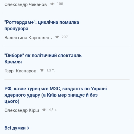
Олександр Чеканов
108
"Роттердам+": циклічна помилка
прокурора
Валентина Карповець
297
"Вибори" як політичний спектакль
Кремля
Гаррі Каспаров
1,3 т.
РФ, каже турецьке МЗС, завдасть по Україні
ядерного удару (а Київ мер знищує й без
цього)
Олександр Кірш
4,8 т.
Всі думки