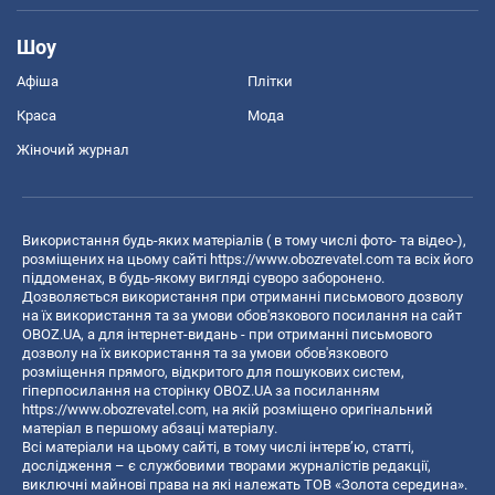
Шоу
Афіша
Плітки
Краса
Мода
Жіночий журнал
Використання будь-яких матеріалів ( в тому числі фото- та відео-),
розміщених на цьому сайті
https://www.obozrevatel.com
та всіх його
піддоменах, в будь-якому вигляді суворо заборонено.
Дозволяється використання при отриманні письмового дозволу
на їх використання та за умови обов'язкового посилання на сайт
OBOZ.UA, а для інтернет-видань - при отриманні письмового
дозволу на їх використання та за умови обов'язкового
розміщення прямого, відкритого для пошукових систем,
гіперпосилання на сторінку OBOZ.UA за посиланням
https://www.obozrevatel.com
, на якій розміщено оригінальний
матеріал в першому абзаці матеріалу.
Всі матеріали на цьому сайті, в тому числі інтерв’ю, статті,
дослідження – є службовими творами журналістів редакції,
виключні майнові права на які належать ТОВ «Золота середина».