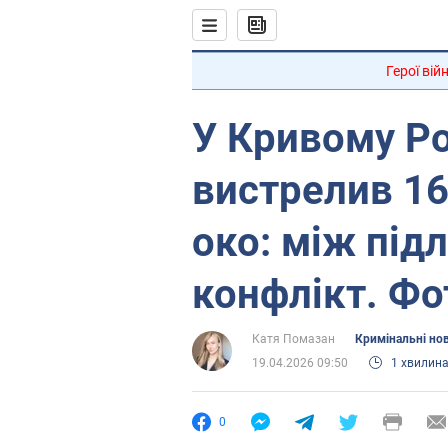
Герої вій
У Кривому Ро
вистрелив 16-
око: між під
конфлікт. Фо
Катя Помазан
Кримінальні но
19.04.2026 09:50
1 хвилин
0