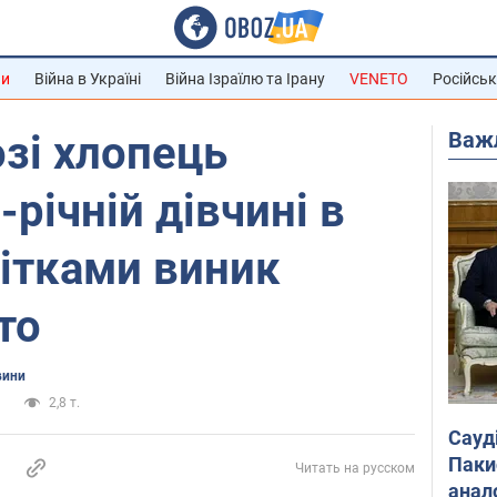
ни
Війна в Україні
Війна Ізраїлю та Ірану
VENETO
Російськ
Важ
зі хлопець
річній дівчині в
літками виник
то
вини
а
2,8 т.
Сауд
Паки
Читать на русском
анал