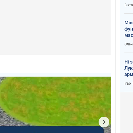
і Пу
Вікт
Мін
фун
мас
Олек
Ні 
Лук
арм
Ігар