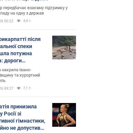
р передбачає взаємну підтримку у
ападу на одну з держав
4,4 т.
26 00:22
рикарпатті після
альної спеки
шла потужна
а: дороги
творились на
 накрила Івано-
. Відео
івщину та курортний
ель
7,1 т.
26 09:27
атія принизила
у Росії зі
тивної гімнастики,
ійно не допустивши