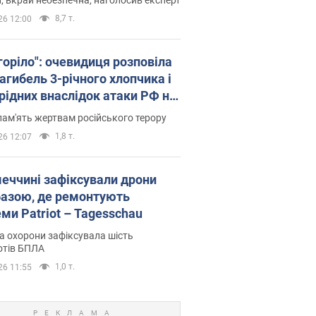
8,7 т.
26 12:00
горіло": очевидиця розповіла
агибель 3-річного хлопчика і
 рідних внаслідок атаки РФ на
щину. Відео та фото
пам'ять жертвам російського терору
1,8 т.
26 12:07
меччині зафіксували дрони
базою, де ремонтують
ми Patriot – Tagesschau
 охорони зафіксувала шість
отів БПЛА
1,0 т.
26 11:55