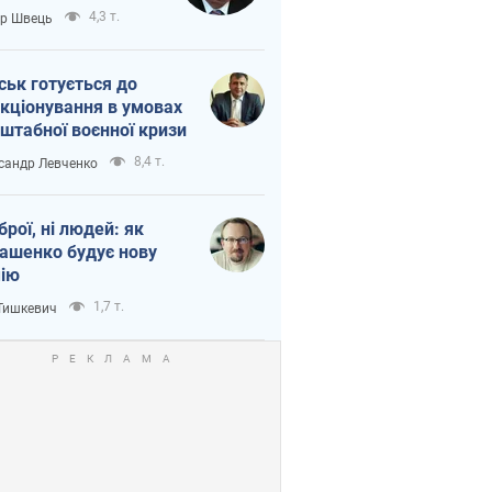
тіна?
4,3 т.
ор Швець
ськ готується до
кціонування в умовах
штабної воєнної кризи
8,4 т.
сандр Левченко
зброї, ні людей: як
ашенко будує нову
ію
1,7 т.
 Тишкевич