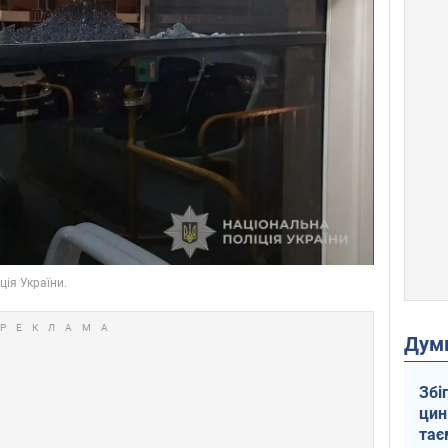
Дум
Збі
цин
тає