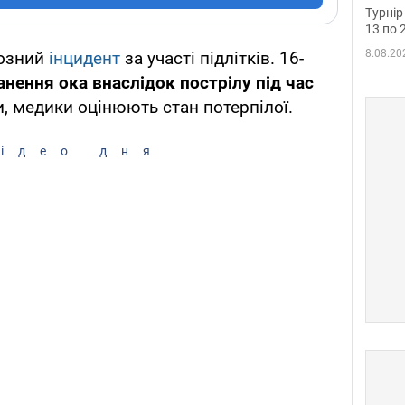
до ч
Турнір
осно
13 по 
8.08.20
йозний
інцидент
за участі підлітків. 16-
нення ока внаслідок пострілу під час
ли, медики оцінюють стан потерпілої.
ідео дня