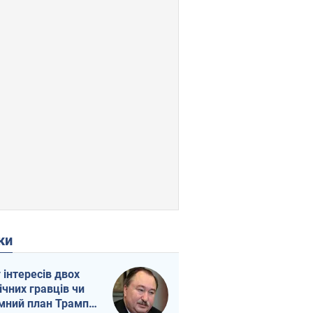
ки
г інтересів двох
ічних гравців чи
мний план Трампа