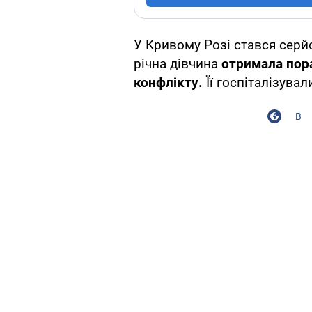
У Кривому Розі стався сер
річна дівчина
отримала пора
конфлікту.
Її госпіталізува
В