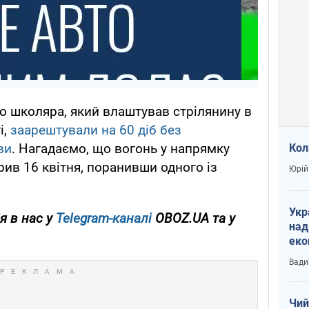
го школяра, який влаштував стрілянину в
і,
заарештували на 60 діб без
ви
. Нагадаємо, що вогонь у напрямку
Кол
рив 16 квітня, поранивши одного із
Юрій
Укр
я в нас у
Telegram-каналі
OBOZ.UA та у
над
еко
сві
Вади
Чий