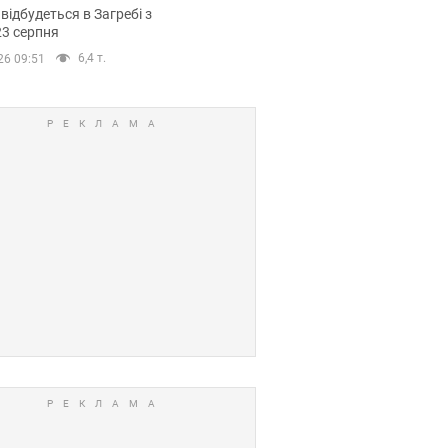
емпіонату Європи
 відбудеться в Загребі з
вних спортсменів
23 серпня
6,4 т.
26 09:51