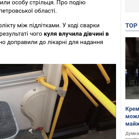
или особу стрільця. Про подію
петровської області.
TO
флікту між підлітками. У ході сварки
 результаті чого
куля влучила дівчині в
но доправили до лікарні для надання
Крем
можл
майже
Інте
Думка,
ракети