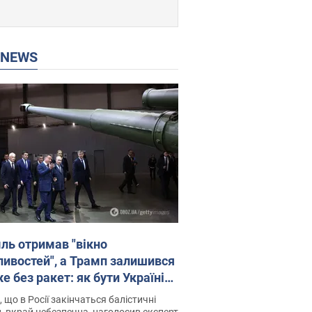
P NEWS
ль отримав "вікно
ивостей", а Трамп залишився
 без ракет: як бути Україні?
рв’ю з Мельником
 що в Росії закінчаться балістичні
, вкрай небезпечна, наголосив експерт