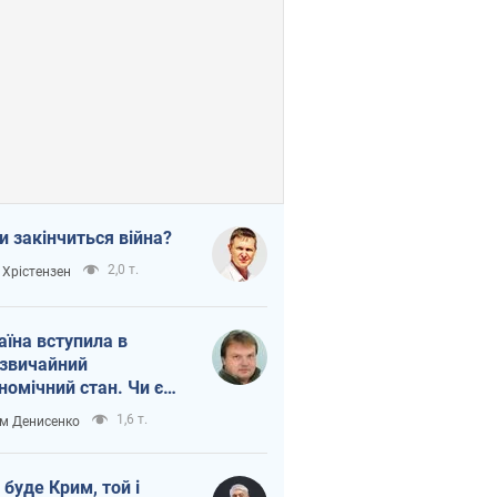
и закінчиться війна?
2,0 т.
 Хрістензен
аїна вступила в
звичайний
номічний стан. Чи є
тло вкінці тунелю?
1,6 т.
м Денисенко
 буде Крим, той і