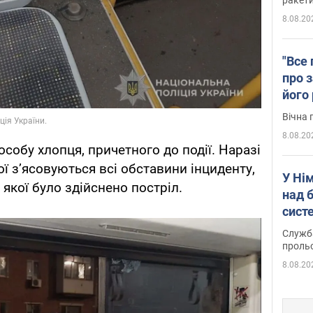
8.08.20
"Все 
про з
його
Київ
Вічна 
8.08.20
собу хлопця, причетного до події. Наразі
ої з’ясовуються всі обставини інциденту,
У Ні
 якої було здійснено постріл.
над 
систе
Служба
проль
8.08.20