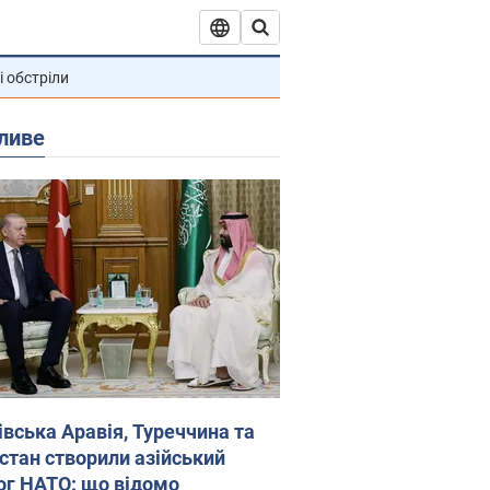
і обстріли
ливе
івська Аравія, Туреччина та
стан створили азійський
ог НАТО: що відомо