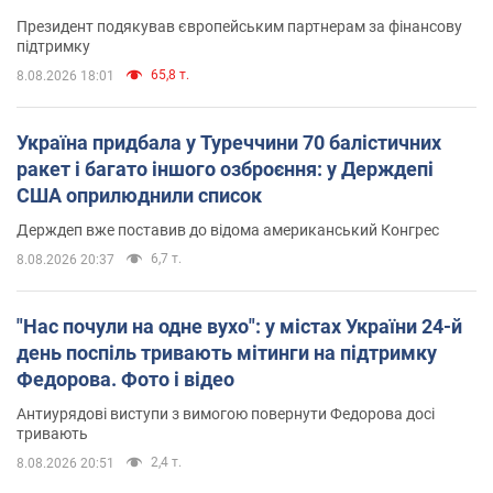
Президент подякував європейським партнерам за фінансову
підтримку
65,8 т.
8.08.2026 18:01
Україна придбала у Туреччини 70 балістичних
ракет і багато іншого озброєння: у Держдепі
США оприлюднили список
Держдеп вже поставив до відома американський Конгрес
6,7 т.
8.08.2026 20:37
"Нас почули на одне вухо": у містах України 24-й
день поспіль тривають мітинги на підтримку
Федорова. Фото і відео
Антиурядові виступи з вимогою повернути Федорова досі
тривають
2,4 т.
8.08.2026 20:51