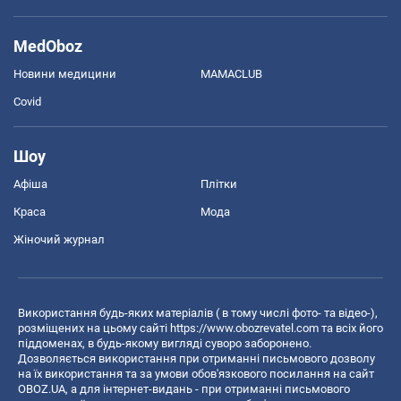
MedOboz
Новини медицини
MAMACLUB
Covid
Шоу
Афіша
Плітки
Краса
Мода
Жіночий журнал
Використання будь-яких матеріалів ( в тому числі фото- та відео-),
розміщених на цьому сайті
https://www.obozrevatel.com
та всіх його
піддоменах, в будь-якому вигляді суворо заборонено.
Дозволяється використання при отриманні письмового дозволу
на їх використання та за умови обов'язкового посилання на сайт
OBOZ.UA, а для інтернет-видань - при отриманні письмового