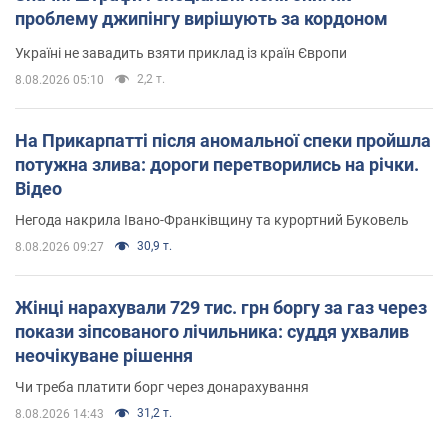
проблему джипінгу вирішують за кордоном
Україні не завадить взяти приклад із країн Європи
2,2 т.
8.08.2026 05:10
На Прикарпатті після аномальної спеки пройшла
потужна злива: дороги перетворились на річки.
Відео
Негода накрила Івано-Франківщину та курортний Буковель
30,9 т.
8.08.2026 09:27
Жінці нарахували 729 тис. грн боргу за газ через
покази зіпсованого лічильника: суддя ухвалив
неочікуване рішення
Чи треба платити борг через донарахування
31,2 т.
8.08.2026 14:43