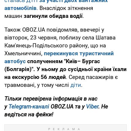
сталась ДТП
за участі двох вантажних
автомобілів
.
Внаслідок зіткнення
машин
загинули обидва водії
.
Також OBOZ.UA повідомляв, ввечері у
вівторок, 23 червня, поблизу села Шатава
Кам'янець-Подільського району, що на
Хмельниччині,
п
ерекинувся туристичний
автобус
сполученням "Київ– Бургас
(Болгарія)". У ньому до сусідньої країни їхали
на екскурсію 56 людей
. Серед пасажирів є
травмовані, у тому числі
діти
.
Тільки перевірена інформація в нас
у
Telegram-каналі
OBOZ.UA та у
Viber
. Не
ведіться на фейки!