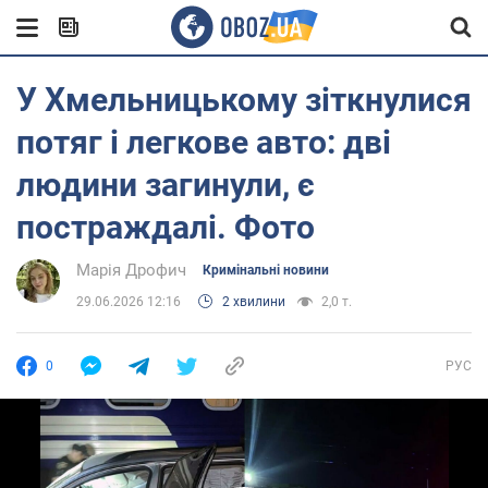
У Хмельницькому зіткнулися
потяг і легкове авто: дві
людини загинули, є
постраждалі. Фото
Марія Дрофич
Кримінальні новини
29.06.2026 12:16
2 хвилини
2,0 т.
0
РУС