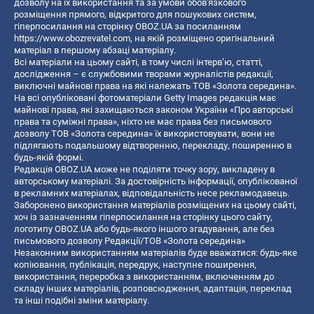
дозволу на їх використання та за умови обов'язкового
розміщення прямого, відкритого для пошукових систем,
гіперпосилання на сторінку OBOZ.UA за посиланням
https://www.obozrevatel.com
, на якій розміщено оригінальний
матеріал в першому абзаці матеріалу.
Всі матеріали на цьому сайті, в тому числі інтерв’ю, статті,
дослідження – є службовими творами журналістів редакції,
виключні майнові права на які належать ТОВ «Золота середина».
На всі опубліковані фотоматеріали Getty Images редакція має
майнові права, які захищаються законом України «Про авторські
права та суміжні права», ніхто не має права без письмового
дозволу ТОВ «Золота середина» їх використовувати, вони не
підлягають подальшому відтворенню, перекладу, поширенню в
будь-якій формі.
Редакція OBOZ.UA може не поділяти точку зору, викладену в
авторському матеріалі. За достовірність інформації, опублікованої
в рекламних матеріалах, відповідальність несе рекламодавець.
Заборонено використання матеріалів розміщених на цьому сайті,
хоч із зазначенням гіперпосилання на сторінку цього сайту,
логотипу OBOZ.UA або будь-якого іншого згадування, але без
письмового дозволу Редакції/ТОВ «Золота середина»
Незаконним використанням матеріалів буде вважатися: будь-яке
копiювання, публiкацiя, передрук, наступне поширення,
використання, переробка з використанням, включенням до
складу інших матеріалів, розповсюдження, адаптація, переклад
та інші подібні зміни матеріалу.