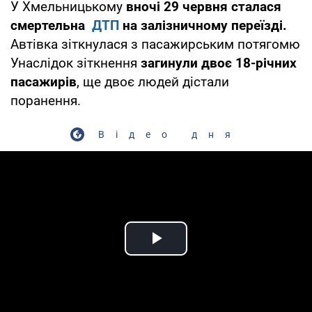
У Хмельницькому
вночі 29 червня сталася
смертельна
ДТП
на залізничному переїзді.
Автівка зіткнулася з пасажирським потягомю
Унаслідок зіткнення
загинули двоє 18-річних
пасажирів
, ще двоє людей дістали
поранення.
Відео дня
Play Video