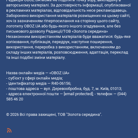
авторському матеріалі. За достовірність інформації, опублікованої
в рекламних матеріалах, відповідальність несе рекламодавець.
Заборонено використання матеріалів розміщених на цьому сайті,
хоч із зазначенням гіперпосилання на сторінку цього сайту,
логотипу OBOZ.UA або будь-якого іншого згадування, але без
письмового дозволу Редакції/ТОВ «Золота середина»
Незаконним використанням матеріалів буде вважатися: будь-яке
копiювання, публiкацiя, передрук, наступне поширення,
використання, переробка з використанням, включенням до
складу інших матеріалів, розповсюдження, адаптація, переклад
та інші подібні зміни матеріалу.
Назва онлайн медіа — «OBOZ.UA»
- суб'єкт у сфері онлайн медіа;
- ідентифікатор медіа — R40-06156;
- поштова адреса — вул. Деревообробна, буд. 7, м. Київ, 01013;
- адреса електронної пошти —
[email protected]
; - телефон — (044)
585 46 20
© 2026 Всі права захищені, ТОВ "Золота середина".