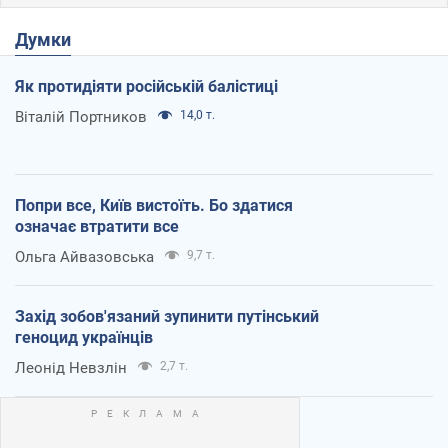
Думки
Як протидіяти російській балістиці
Віталій Портников
14,0 т.
Попри все, Київ вистоїть. Бо здатися
означає втратити все
Ольга Айвазовська
9,7 т.
Захід зобов'язаний зупинити путінський
геноцид українців
Леонід Невзлін
2,7 т.