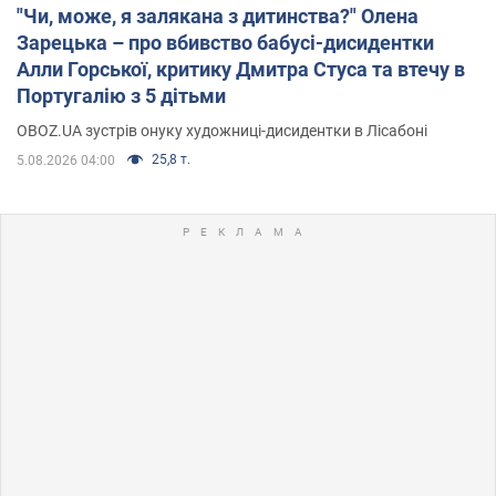
"Чи, може, я залякана з дитинства?" Олена
Зарецька – про вбивство бабусі-дисидентки
Алли Горської, критику Дмитра Стуса та втечу в
Португалію з 5 дітьми
OBOZ.UA зустрів онуку художниці-дисидентки в Лісабоні
25,8 т.
5.08.2026 04:00