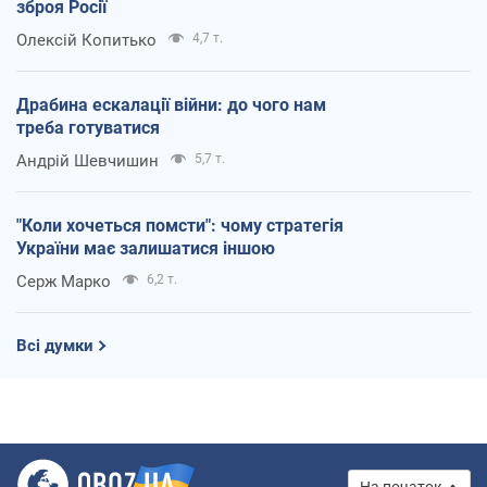
зброя Росії
Олексій Копитько
4,7 т.
Драбина ескалації війни: до чого нам
треба готуватися
Андрій Шевчишин
5,7 т.
"Коли хочеться помсти": чому стратегія
України має залишатися іншою
Серж Марко
6,2 т.
Всі думки