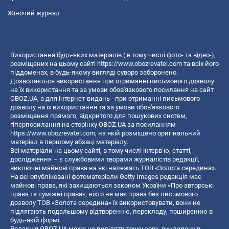
Жіночий журнал
Використання будь-яких матеріалів ( в тому числі фото- та відео-),
розміщених на цьому сайті
https://www.obozrevatel.com
та всіх його
піддоменах, в будь-якому вигляді суворо заборонено.
Дозволяється використання при отриманні письмового дозволу
на їх використання та за умови обов'язкового посилання на сайт
OBOZ.UA, а для інтернет-видань - при отриманні письмового
дозволу на їх використання та за умови обов'язкового
розміщення прямого, відкритого для пошукових систем,
гіперпосилання на сторінку OBOZ.UA за посиланням
https://www.obozrevatel.com
, на якій розміщено оригінальний
матеріал в першому абзаці матеріалу.
Всі матеріали на цьому сайті, в тому числі інтерв’ю, статті,
дослідження – є службовими творами журналістів редакції,
виключні майнові права на які належать ТОВ «Золота середина».
На всі опубліковані фотоматеріали Getty Images редакція має
майнові права, які захищаються законом України «Про авторські
права та суміжні права», ніхто не має права без письмового
дозволу ТОВ «Золота середина» їх використовувати, вони не
підлягають подальшому відтворенню, перекладу, поширенню в
будь-якій формі.
Редакція OBOZ.UA може не поділяти точку зору, викладену в