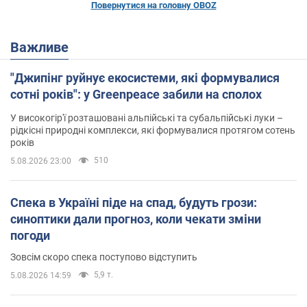
Повернутися на головну OBOZ
Важливе
"Джипінг руйнує екосистеми, які формувалися
сотні років": у Greenpeace забили на сполох
У високогір'ї розташовані альпійські та субальпійські луки –
рідкісні природні комплекси, які формувалися протягом сотень
років
510
5.08.2026 23:00
Спека в Україні піде на спад, будуть грози:
синоптики дали прогноз, коли чекати зміни
погоди
Зовсім скоро спека поступово відступить
5,9 т.
5.08.2026 14:59