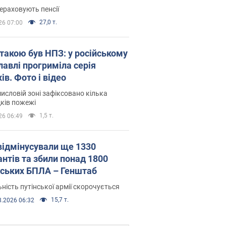
ераховують пенсії
27,0 т.
26 07:00
атакою був НПЗ: у російському
лавлі прогриміла серія
ів. Фото і відео
исловій зоні зафіксовано кілька
ків пожежі
1,5 т.
26 06:49
відмінусували ще 1330
антів та збили понад 1800
йських БПЛА – Генштаб
ність путінської армії скорочується
15,7 т.
8.2026 06:32