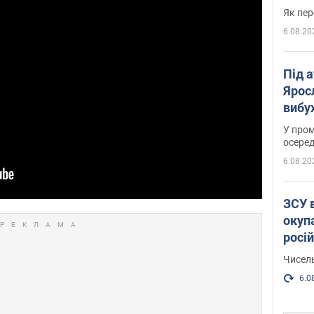
Як пер
6.08.20
Під 
Ярос
вибух
У пром
осеред
6.08.20
ЗСУ 
окуп
росі
Чисель
6.0