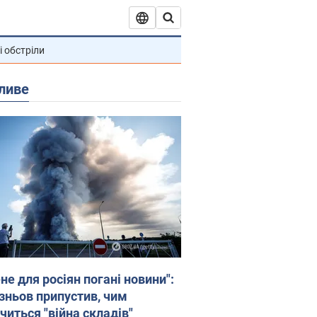
і обстріли
ливе
не для росіян погані новини":
зньов припустив, чим
читься "війна складів"