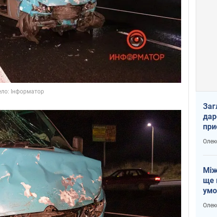
Заг
дар
при
доп
Олек
Між
ще 
умо
Без
Олек
збр