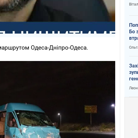
Віта
Поп
Бо 
втр
маршрутом Одеса-Дніпро-Одеса.
Ольг
Зах
зуп
ген
Леон