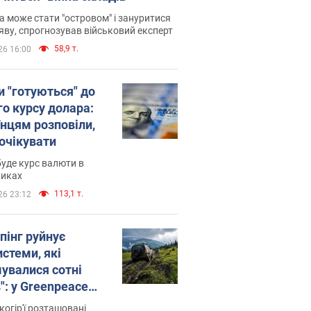
 може стати "островом" і зануритися
яву, спрогнозував військовий експерт
58,9 т.
26 16:00
и "готуються" до
го курсу долара:
їнцям розповіли,
 очікувати
уде курс валюти в
никах
113,1 т.
26 23:12
пінг руйнує
стеми, які
увалися сотні
": у Greenpeace
ли на сполох
когір'ї розташовані