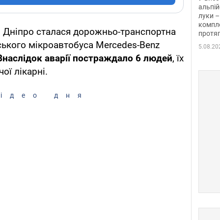
альпій
луки –
компле
сті Дніпро сталася дорожньо-транспортна
протяг
ського мікроавтобуса Mercedes-Benz
5.08.20
Внаслідок аварії постраждало 6 людей
, їх
ої лікарні.
ідео дня