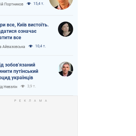
15,4 т.
лій Портников
ри все, Київ вистоїть.
здатися означає
атити все
10,4 т.
а Айвазовська
ід зобов'язаний
инити путінський
оцид українців
3,9 т.
ід Невзлін