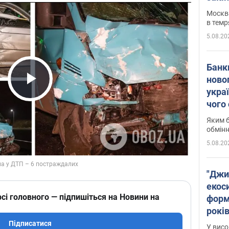
Москва
в темр
5.08.20
Банк
ново
укра
Play Video
чого
Яким б
обмін
5.08.20
"Джи
екоси
сі головного — підпишіться на Новини на
форм
років
заби
Підписатися
У висо