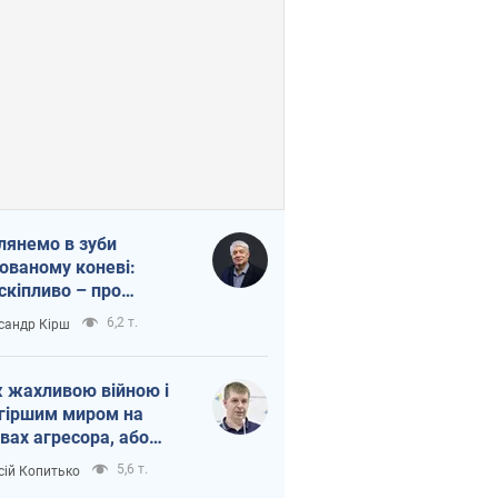
лянемо в зуби
ованому коневі:
скіпливо – про
омогу Україні
6,2 т.
сандр Кірш
 жахливою війною і
гіршим миром на
вах агресора, або
вихідність – теж
5,6 т.
сій Копитько
оя Росії