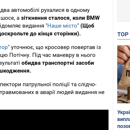
два автомобілі рухалися в одному
 шосе, а
зіткнення сталося, коли BMW
відомляє видання "
Наше місто
"
(Щоб
доскрольте до кінця сторінки).
TO
тор
" уточнює, що кросовер повертав із
цю Потічну. Під час маневру в нього
зультаті
обидва транспортні засоби
ошкодження.
ектори патрульної поліції та слідчо-
 травмованих в аварії людей видання не
Украї
випл
позо