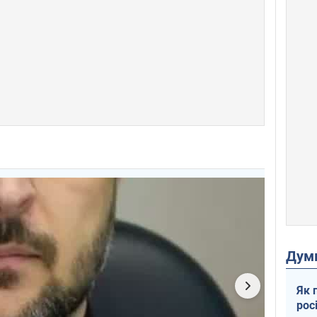
Дум
Як 
рос