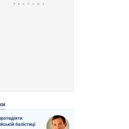
ки
протидіяти
ійській балістиці