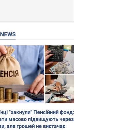
P NEWS
нці "хакнули" Пенсійний фонд:
ати масово підвищують через
ви, але грошей не вистачає