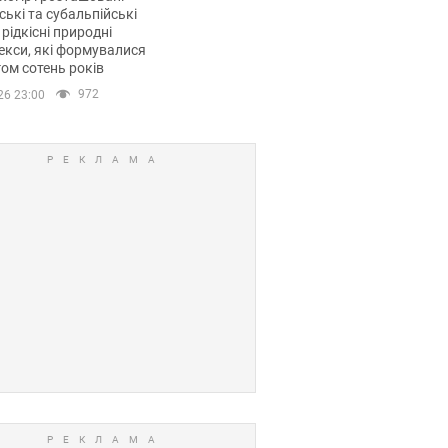
ські та субальпійські
 рідкісні природні
кси, які формувалися
ом сотень років
972
26 23:00