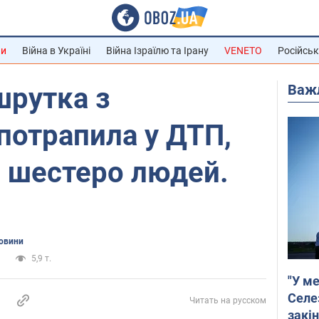
ни
Війна в Україні
Війна Ізраїлю та Ірану
VENETO
Російськ
Важ
шрутка з
потрапила у ДТП,
 шестеро людей.
новини
и
5,9 т.
"У ме
Селе
Читать на русском
закін