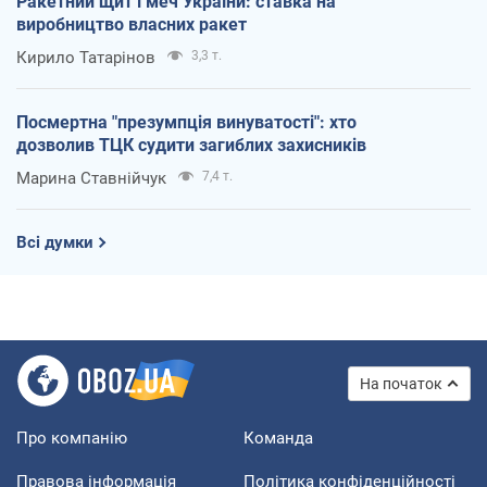
Ракетний щит і меч України: ставка на
виробництво власних ракет
Кирило Татарінов
3,3 т.
Посмертна "презумпція винуватості": хто
дозволив ТЦК судити загиблих захисників
Марина Ставнійчук
7,4 т.
Всі думки
На початок
Про компанію
Команда
Правова інформація
Політика конфіденційності