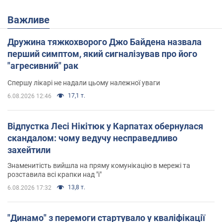
Важливе
Дружина тяжкохворого Джо Байдена назвала
перший симптом, який сигналізував про його
"агресивний" рак
Спершу лікарі не надали цьому належної уваги
17,1 т.
6.08.2026 12:46
Відпустка Лесі Нікітюк у Карпатах обернулася
скандалом: чому ведучу несправедливо
захейтили
Знаменитість вийшла на пряму комунікацію в мережі та
розставила всі крапки над "і"
13,8 т.
6.08.2026 17:32
"Динамо" з перемоги стартувало у кваліфікації