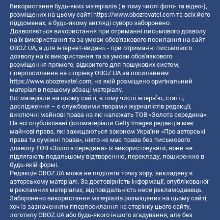
Використання будь-яких матеріалів ( в тому числі фото- та відео-),
розміщених на цьому сайті
https://www.obozrevatel.com
та всіх його
піддоменах, в будь-якому вигляді суворо заборонено.
Дозволяється використання при отриманні письмового дозволу
на їх використання та за умови обов'язкового посилання на сайт
OBOZ.UA, а для інтернет-видань - при отриманні письмового
дозволу на їх використання та за умови обов'язкового
розміщення прямого, відкритого для пошукових систем,
гіперпосилання на сторінку OBOZ.UA за посиланням
https://www.obozrevatel.com
, на якій розміщено оригінальний
матеріал в першому абзаці матеріалу.
Всі матеріали на цьому сайті, в тому числі інтерв’ю, статті,
дослідження – є службовими творами журналістів редакції,
виключні майнові права на які належать ТОВ «Золота середина».
На всі опубліковані фотоматеріали Getty Images редакція має
майнові права, які захищаються законом України «Про авторські
права та суміжні права», ніхто не має права без письмового
дозволу ТОВ «Золота середина» їх використовувати, вони не
підлягають подальшому відтворенню, перекладу, поширенню в
будь-якій формі.
Редакція OBOZ.UA може не поділяти точку зору, викладену в
авторському матеріалі. За достовірність інформації, опублікованої
в рекламних матеріалах, відповідальність несе рекламодавець.
Заборонено використання матеріалів розміщених на цьому сайті,
хоч із зазначенням гіперпосилання на сторінку цього сайту,
логотипу OBOZ.UA або будь-якого іншого згадування, але без