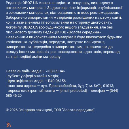
Редакція OBOZ.UA може не поділяти точку зору, викладену в
авторському матеріалі. За достовірність інформації, опублікованої
в рекламних матеріалах, відповідальність несе рекламодавець.
Заборонено використання матеріалів розміщених на цьому сайті,
хоч із зазначенням гіперпосилання на сторінку цього сайту,
логотипу OBOZ.UA або будь-якого іншого згадування, але без
письмового дозволу Редакції/ТОВ «Золота середина»
Незаконним використанням матеріалів буде вважатися: будь-яке
копiювання, публiкацiя, передрук, наступне поширення,
використання, переробка з використанням, включенням до
складу інших матеріалів, розповсюдження, адаптація, переклад
та інші подібні зміни матеріалу.
Назва онлайн медіа — «OBOZ.UA»
- суб'єкт у сфері онлайн медіа;
- ідентифікатор медіа — R40-06156;
- поштова адреса — вул. Деревообробна, буд. 7, м. Київ, 01013;
- адреса електронної пошти —
[email protected]
; - телефон — (044)
585 46 20
© 2026 Всі права захищені, ТОВ "Золота середина".