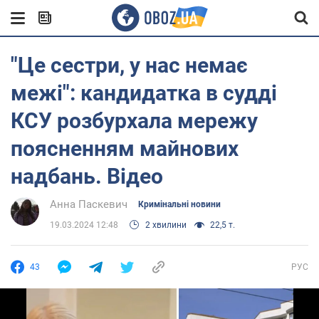
"Це сестри, у нас немає
межі": кандидатка в судді
КСУ розбурхала мережу
поясненням майнових
надбань. Відео
Анна Паскевич
Кримінальні новини
19.03.2024 12:48
2 хвилини
22,5 т.
43
РУС