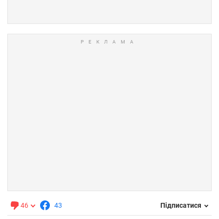
46
43
Підписатися