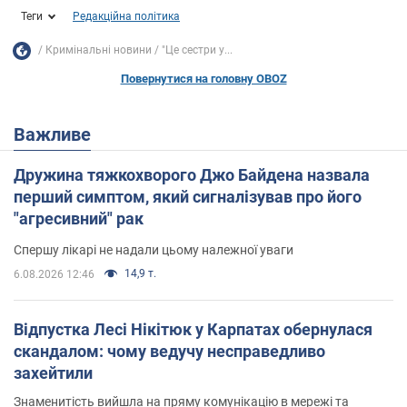
Теги
Редакційна політика
Кримінальні новини
"Це сестри у...
Повернутися на головну OBOZ
Важливе
Дружина тяжкохворого Джо Байдена назвала
перший симптом, який сигналізував про його
"агресивний" рак
Спершу лікарі не надали цьому належної уваги
14,9 т.
6.08.2026 12:46
Відпустка Лесі Нікітюк у Карпатах обернулася
скандалом: чому ведучу несправедливо
захейтили
Знаменитість вийшла на пряму комунікацію в мережі та