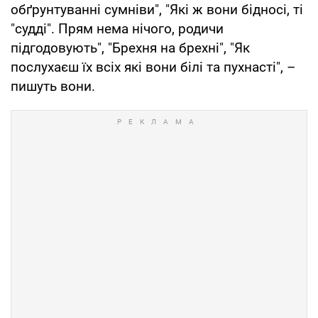
обґрунтуванні сумніви", "Які ж вони бідносі, ті
"судді". Прям нема нічого, родичи
підгодовують", "Брехня на брехні", "Як
послухаєш їх всіх які вони білі та пухнасті", –
пишуть вони.