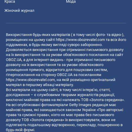
Краса
Мода
Жіночий журнал
Використання будь-яких матеріалів ( в тому числі фото- та відео-),
розміщених на цьому сайті
https://www.obozrevatel.com
та всіх його
піддоменах, в будь-якому вигляді суворо заборонено.
Дозволяється використання при отриманні письмового дозволу
на їх використання та за умови обов'язкового посилання на сайт
OBOZ.UA, а для інтернет-видань - при отриманні письмового
дозволу на їх використання та за умови обов'язкового
розміщення прямого, відкритого для пошукових систем,
гіперпосилання на сторінку OBOZ.UA за посиланням
https://www.obozrevatel.com
, на якій розміщено оригінальний
матеріал в першому абзаці матеріалу.
Всі матеріали на цьому сайті, в тому числі інтерв’ю, статті,
дослідження – є службовими творами журналістів редакції,
виключні майнові права на які належать ТОВ «Золота середина».
На всі опубліковані фотоматеріали Getty Images редакція має
майнові права, які захищаються законом України «Про авторські
права та суміжні права», ніхто не має права без письмового
дозволу ТОВ «Золота середина» їх використовувати, вони не
підлягають подальшому відтворенню, перекладу, поширенню в
будь-якій формі.