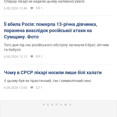
Спершу лікарі не надали цьому належної уваги
9,8 т.
6.08.2026 12:46
Її вбила Росія: померла 13-річна дівчинка,
поранена внаслідок російської атаки на
Сумщину. Фото
Того дня під час російського обстрілу загинули її брат, вітчим
та бабуся
8,9 т.
6.08.2026 12:13
Чому в СРСР лікарі носили лише білі халати
У цьому був як практичний, так і символічний сенс
2,3 т.
6.08.2026 13:00