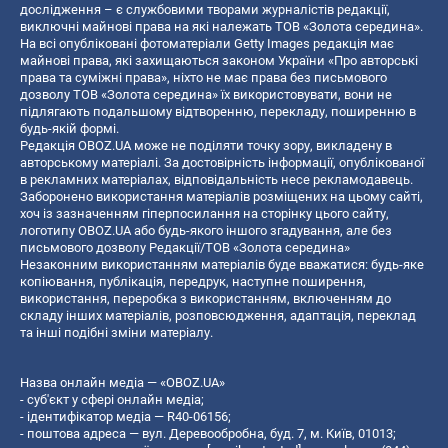
дослідження – є службовими творами журналістів редакції,
виключні майнові права на які належать ТОВ «Золота середина».
На всі опубліковані фотоматеріали Getty Images редакція має
майнові права, які захищаються законом України «Про авторські
права та суміжні права», ніхто не має права без письмового
дозволу ТОВ «Золота середина» їх використовувати, вони не
підлягають подальшому відтворенню, перекладу, поширенню в
будь-якій формі.
Редакція OBOZ.UA може не поділяти точку зору, викладену в
авторському матеріалі. За достовірність інформації, опублікованої
в рекламних матеріалах, відповідальність несе рекламодавець.
Заборонено використання матеріалів розміщених на цьому сайті,
хоч із зазначенням гіперпосилання на сторінку цього сайту,
логотипу OBOZ.UA або будь-якого іншого згадування, але без
письмового дозволу Редакції/ТОВ «Золота середина»
Незаконним використанням матеріалів буде вважатися: будь-яке
копiювання, публiкацiя, передрук, наступне поширення,
використання, переробка з використанням, включенням до
складу інших матеріалів, розповсюдження, адаптація, переклад
та інші подібні зміни матеріалу.
Назва онлайн медіа — «OBOZ.UA»
- суб'єкт у сфері онлайн медіа;
- ідентифікатор медіа — R40-06156;
- поштова адреса — вул. Деревообробна, буд. 7, м. Київ, 01013;