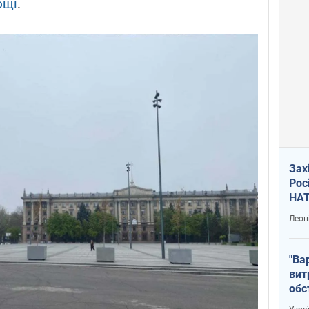
ощі
.
Зах
Рос
НАТ
Леон
"Ва
вит
обс
вря