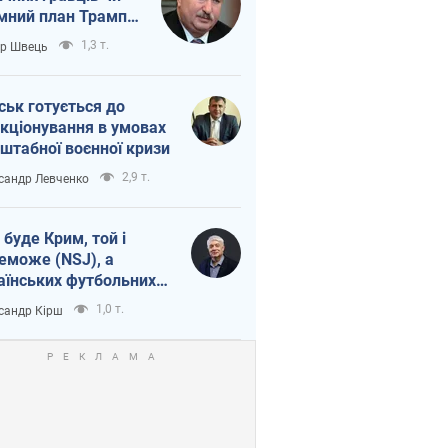
мний план Трампа
тіна?
1,3 т.
ор Швець
ськ готується до
кціонування в умовах
штабної воєнної кризи
2,9 т.
сандр Левченко
 буде Крим, той і
еможе (NSJ), а
аїнських футбольних
овників можуть
1,0 т.
сандр Кірш
вати вбивцями