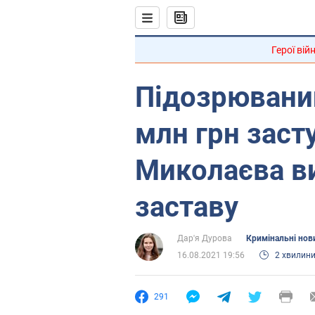
Герої вій
Підозрюваний
млн грн заст
Миколаєва ви
заставу
Дар'я Дурова
Кримінальні нов
16.08.2021 19:56
2 хвилин
291