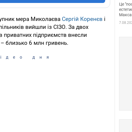
росі
Це "по
Фото
естети
Макса
ступник мера Миколаєва
Сергій Коренєв
і
7.08.20
ільників вийшли із СІЗО. За двох
ів приватних підприємств внесли
 – близько 6 млн гривень.
ідео дня