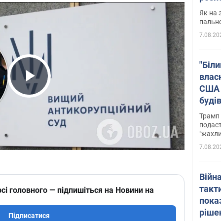
Як на 
пальн
7.08.20
"Біли
влас
США 
Play Video
буді
зали
Трамп 
подаст
"жахли
7.08.20
Війн
такт
сі головного — підпишіться на Новини на
пока
ріше
Підписатися