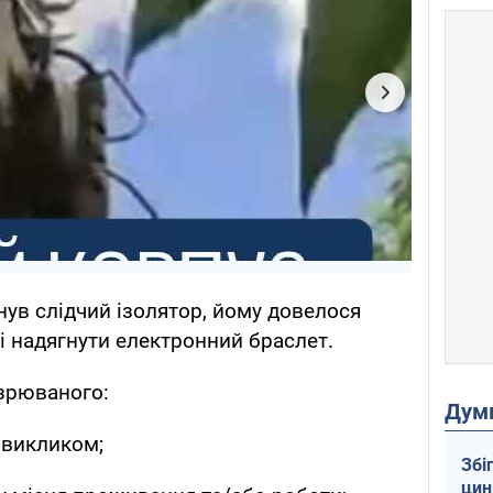
нув слідчий ізолятор, йому довелося
і надягнути електронний браслет.
озрюваного:
Дум
 викликом;
Збі
цин