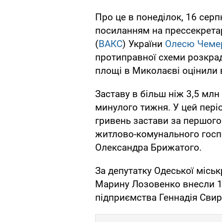
Про це в понеділок, 16 сер
посиланням на прессекрета
(
ВАКС
) України
Олесю Чеме
протиправної схеми розкрад
площі в Миколаєві оцінили 
Заставу в більш ніж 3,5 мл
минулого тижня. У цей пері
гривень застави за першого
житлово-комунального госп
Олександра Брижатого.
За депутатку Одеської місь
Марину Лозовенко внесли 1,
підприємства Геннадія Свир