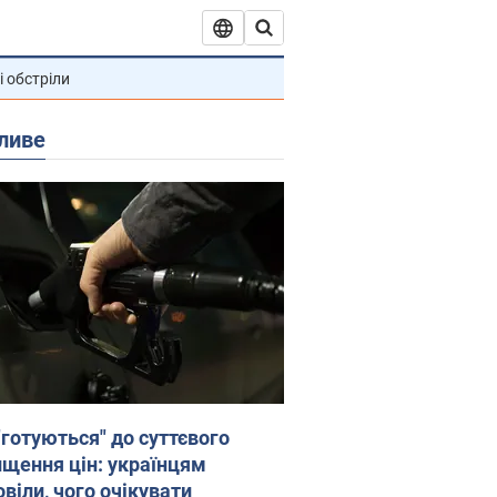
і обстріли
ливе
"готуються" до суттєвого
ищення цін: українцям
віли, чого очікувати