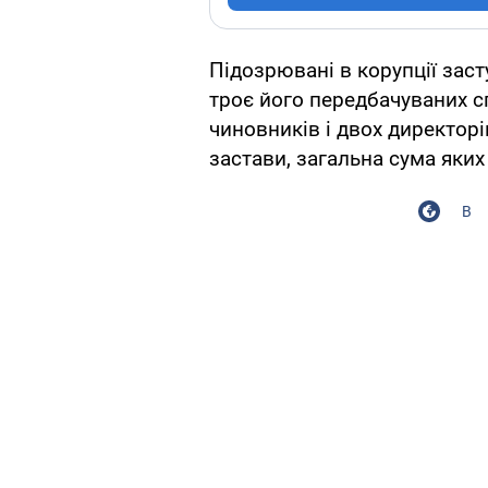
Підозрювані в корупції за
троє його передбачуваних сп
чиновників і двох директор
застави, загальна сума яких
В