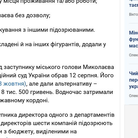
у місця проживання та/або роботи;
тає
і Пу
аєва без дозволу;
Вікт
лкування з іншими підозрюваними.
Мін
фун
ладені й на інших фігурантів, додали у
мас
Олек
д заступнику міського голови Миколаєва
Чий
йний суд України обрав 12 серпня. Його
пер
8 жовтня)
, але дали альтернативу –
укр
18 тис. 500 гривень. Водночас затримали
чин
Олек
наз
ржавному кордоні.
упника директора одного з департаментів
а директорів шести компаній підозрюють
и з бюджету, виділеними на