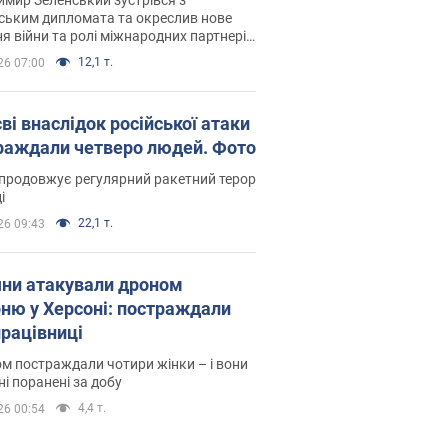
ським дипломата та окреслив нове
я війни та ролі міжнародних партнерів
тьбі з Росією
12,1 т.
26 07:00
ві внаслідок російської атаки
раждали четверо людей. Фото
продовжує регулярний ракетний терор
і
22,1 т.
26 09:43
яни атакували дроном
рню у Херсоні: постраждали
рацівниці
м постраждали чотири жінки – і вони
ні поранені за добу
4,4 т.
26 00:54