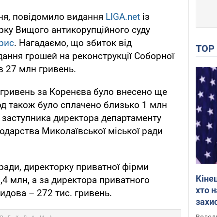
пня, повідомило видання
LIGA.net
із
рку Вищого антикорупційного суду
рис
. Нагадаємо, що збиток від
TO
ання грошей на реконструкції Соборної
в 27 млн гривень.
н гривень за Коренєва було внесено ще
од також було сплачено близько 1 млн
 заступника директора департаменту
одарства Миколаївської міської ради
кради, директорку приватної фірми
Кіне
4 млн, а за директора приватного
хто 
идова – 272 тис. гривень.
захис
Інте
Володи