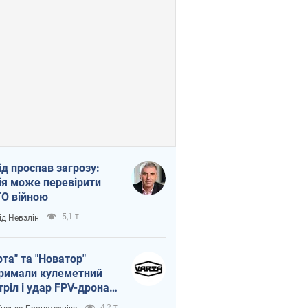
ід проспав загрозу:
ія може перевірити
О війною
5,1 т.
ід Невзлін
рта" та "Новатор"
римали кулеметний
тріл і удар FPV-дрона,
тувавши життя
4,2 т.