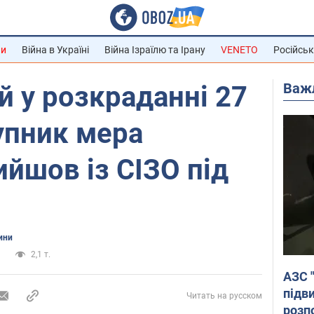
ни
Війна в Україні
Війна Ізраїлю та Ірану
VENETO
Російськ
Важ
 у розкраданні 27
упник мера
йшов із СІЗО під
ини
и
2,1 т.
АЗС 
підв
Читать на русском
розпо