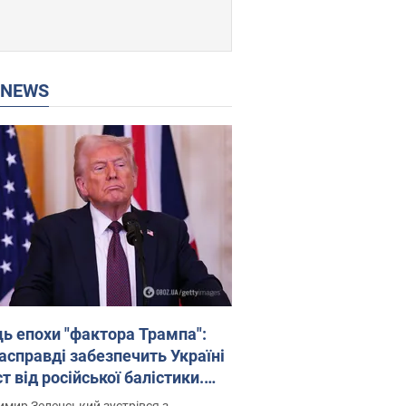
P NEWS
ць епохи "фактора Трампа":
насправді забезпечить Україні
т від російської балістики.
рв’ю з Безсмертним
мир Зеленський зустрівся з