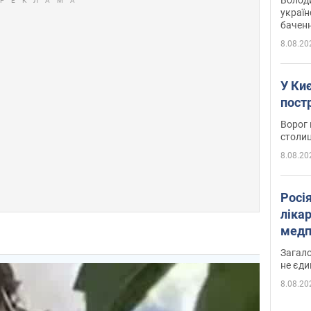
україн
баченн
у боро
8.08.20
У Киє
пост
Ворог 
столиц
8.08.20
Росі
ліка
медп
Загало
не єди
8.08.20