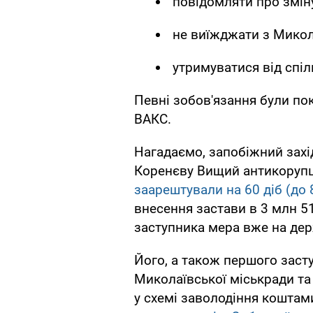
повідомляти про змін
не виїжджати з Микол
утримуватися від спі
Певні зобов'язання були пок
ВАКС.
Нагадаємо, запобіжний захі
Коренєву Вищий антикорупці
заарештували на 60 діб (до 
внесення застави в 3 млн 5
заступника мера вже на де
Його, а також першого заст
Миколаївської міськради т
у схемі заволодіння коштам