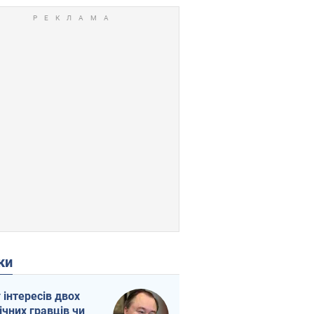
ки
г інтересів двох
ічних гравців чи