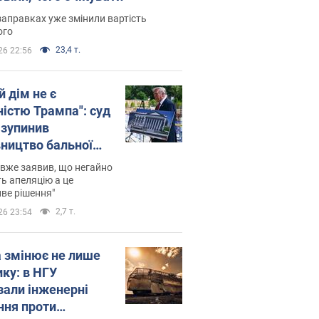
заправках уже змінили вартість
ого
23,4 т.
26 22:56
й дім не є
ністю Трампа": суд
зупинив
вництво бальної
 за $400 млн
вже заявив, що негайно
ь апеляцію а це
ве рішення"
2,7 т.
26 23:54
а змінює не лише
ику: в НГУ
зали інженерні
ння проти