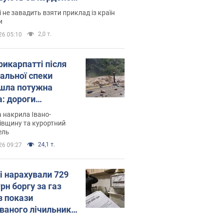
і не завадить взяти приклад із країн
и
2,0 т.
26 05:10
рикарпатті після
альної спеки
шла потужна
а: дороги
творились на
 накрила Івано-
. Відео
івщину та курортний
ель
24,1 т.
26 09:27
і нарахували 729
грн боргу за газ
з покази
ованого лічильника: