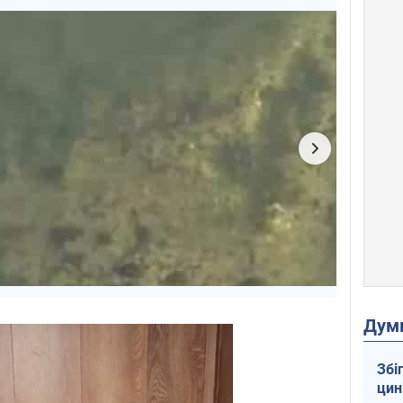
Дум
Збі
цин