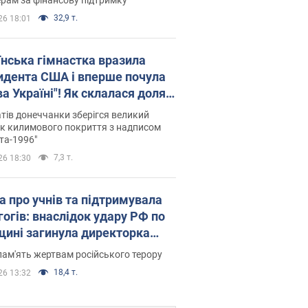
32,9 т.
26 18:01
їнська гімнастка вразила
идента США і вперше почула
а Україні"! Як склалася доля
паєвої, яка 30 років тому
тів донеччанки зберігся великий
ала "золото" Олімпіади
к килимового покриття з надписом
та-1996"
7,3 т.
26 18:30
а про учнів та підтримувала
гогів: внаслідок удару РФ по
щині загинула директорка
ького ліцею, її чоловік та онук
пам'ять жертвам російського терору
18,4 т.
26 13:32