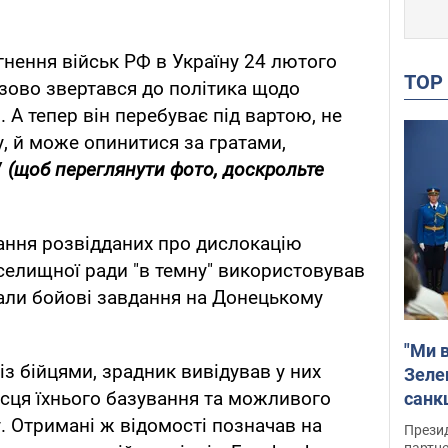
нення військ РФ в Україну 24 лютого
TO
зово звертався до політика щодо
 А тепер він перебуває під вартою, не
, й може опинитися за гратами,
У
(щоб переглянути фото, доскрольте
ання розвідданих про дислокацію
 селищної ради "в темну" використовував
вали бойові завдання на Донецькому
"Ми в
з бійцями, зрадник вивідував у них
Зеле
сця їхнього базування та можливого
санкц
. Отримані ж відомості позначав на
Прези
партне