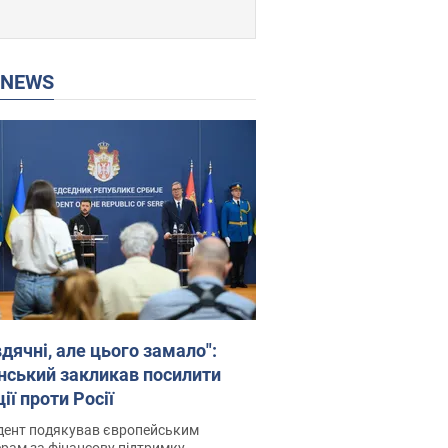
P NEWS
дячні, але цього замало":
нський закликав посилити
ії проти Росії
дент подякував європейським
рам за фінансову підтримку