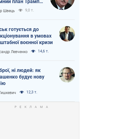
мний план Трампа
тіна?
9,0 т.
ор Швець
ськ готується до
кціонування в умовах
штабної воєнної кризи
14,6 т.
сандр Левченко
зброї, ні людей: як
ашенко будує нову
ію
12,3 т.
 Тишкевич