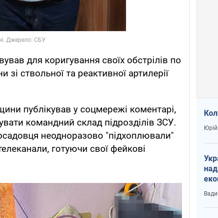
вував для коригування своїх обстрілів по
и зі ствольної та реактивної артилерії
щини публікував у соцмережі коментарі,
Кол
увати командний склад підрозділів ЗСУ.
Юрій
посадовця неодноразово "підхоплювали"
телеканали, готуючи свої фейкові
Укр
над
еко
сві
Вади