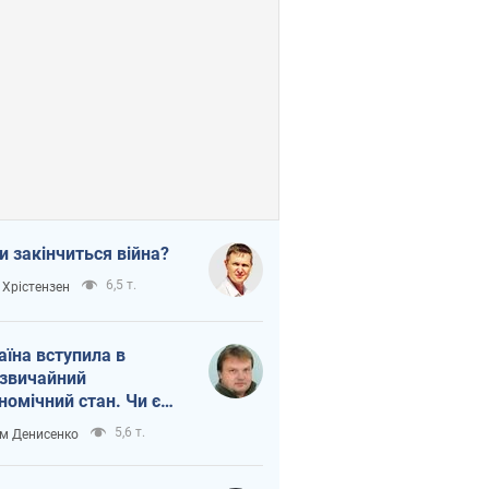
и закінчиться війна?
6,5 т.
 Хрістензен
аїна вступила в
звичайний
номічний стан. Чи є
тло вкінці тунелю?
5,6 т.
м Денисенко