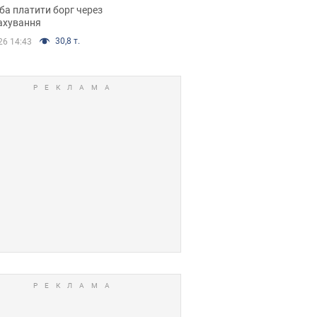
я ухвалив
ба платити борг через
ікуване рішення
ахування
30,8 т.
26 14:43