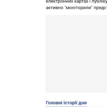
електронних картах і публіку
активно "моніторили" предс
Головні історії дня