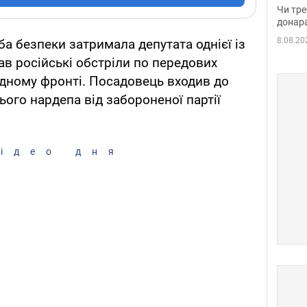
судд
Чи тре
неоч
донар
8.08.20
а безпеки затримала депутата однієї із
ав російські обстріли по передових
ідному фронті. Посадовець входив до
ого нардепа від забороненої партії
ідео дня