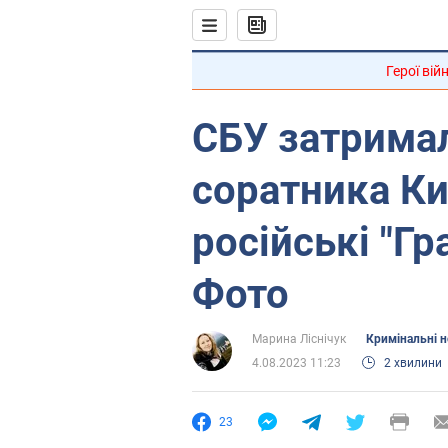
Герої вій
СБУ затрима
соратника Ки
російські "Гр
Фото
Марина Ліснічук
Кримінальні 
4.08.2023 11:23
2 хвилини
23