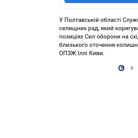
У Полтавській області Служб
селищних рад, який коригув
позиціях Сил оборони на сх
близького оточення колишнь
ОПЗЖ Іллі Киви.
В