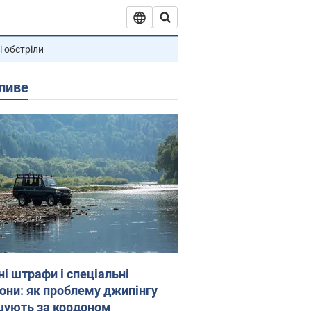
і обстріли
ливе
ні штрафи і спеціальні
гони: як проблему джипінгу
шують за кордоном