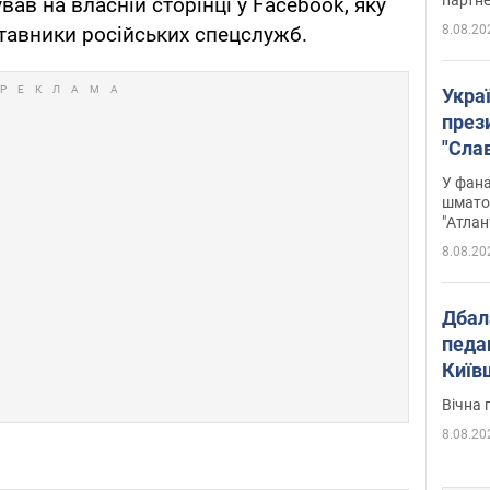
вав на власній сторінці у Facebook, яку
8.08.20
тавники російських спецслужб.
Укра
през
"Слав
Подко
У фана
вигр
шмато
"Атлан
8.08.20
Дбал
педа
Київ
київс
Вічна 
8.08.20