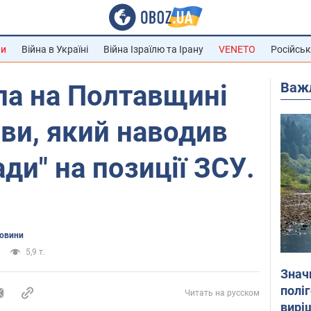
ни
Війна в Україні
Війна Ізраїлю та Ірану
VENETO
Російськ
Важ
ла на Полтавщині
ви, який наводив
ади" на позиції ЗСУ.
новини
5,9 т.
Знач
полі
Читать на русском
вирі