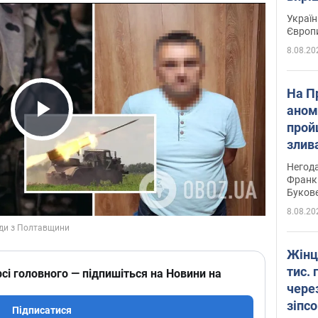
Україн
Європ
8.08.20
На П
аном
прой
Play Video
злив
пере
Негода
річки
Франк
Буков
8.08.20
Жінц
тис. 
сі головного — підпишіться на Новини на
чере
зіпс
Підписатися