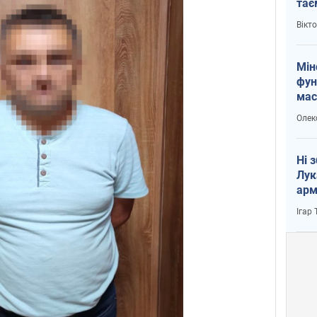
тає
і Пу
Вікт
Мін
фун
мас
Олек
Ні 
Лук
арм
Ігар