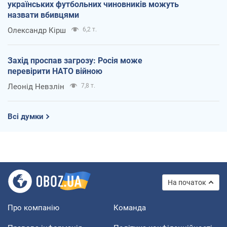
українських футбольних чиновників можуть
назвати вбивцями
Олександр Кірш
6,2 т.
Захід проспав загрозу: Росія може
перевірити НАТО війною
Леонід Невзлін
7,8 т.
Всі думки
На початок
Про компанію
Команда