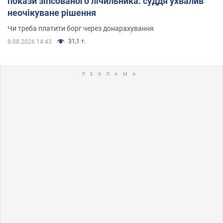
покази зіпсованого лічильника: суддя ухвалив
неочікуване рішення
Чи треба платити борг через донарахування
31,1 т.
8.08.2026 14:43