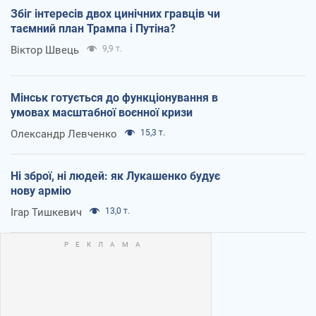
Збіг інтересів двох цинічних гравців чи
таємний план Трампа і Путіна?
Віктор Швець
9,9 т.
Мінськ готується до функціонування в
умовах масштабної воєнної кризи
Олександр Левченко
15,3 т.
Ні зброї, ні людей: як Лукашенко будує
нову армію
Ігар Тишкевич
13,0 т.