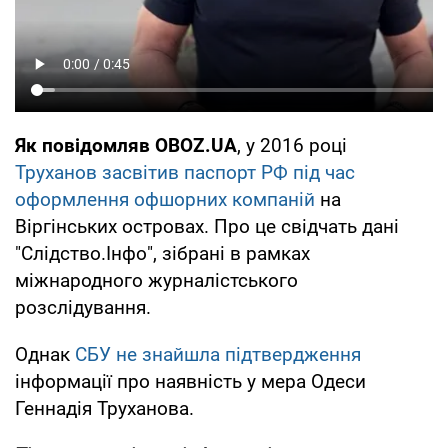
Як повідомляв OBOZ.UA
, у 2016 році
Труханов засвітив паспорт РФ під час
оформлення офшорних компаній
на
Віргінських островах. Про це свідчать дані
"Слідство.Інфо", зібрані в рамках
міжнародного журналістського
розслідування.
Однак
СБУ не знайшла підтвердження
інформації про наявність у мера Одеси
Геннадія Труханова.