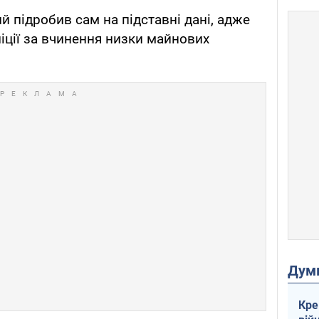
 підробив сам на підставні дані, адже
ліції за вчинення низки майнових
Дум
Кре