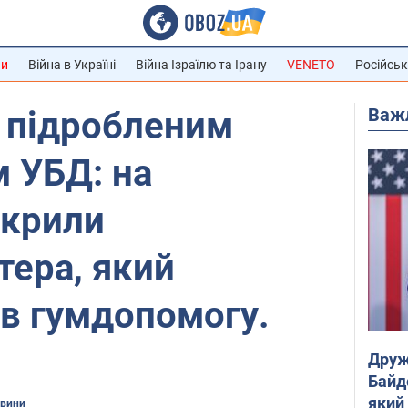
ни
Війна в Україні
Війна Ізраїлю та Ірану
VENETO
Російськ
Важ
 підробленим
 УБД: на
икрили
ера, який
в гумдопомогу.
Друж
Байд
який
овини