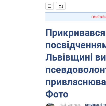
Герої вій
Прикривався
посвідченням
Львівщині в
псевдоволонт
привласнюва
Фото
Надія Данищук
Кримінальні н