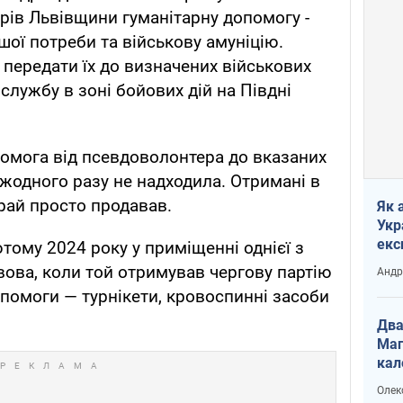
рів Львівщини гуманітарну допомогу -
шої потреби та військову амуніцію.
передати їх до визначених військових
 службу в зоні бойових дій на Півдні
помога від псевдоволонтера до вказаних
 жодного разу не надходила. Отримані в
храй просто продавав.
Як 
Укр
екс
тому 2024 року у приміщенні однієї з
наф
вова, коли той отримував чергову партію
Андр
опомоги — турнікети, кровоспинні засоби
Два
Маг
кал
Олек