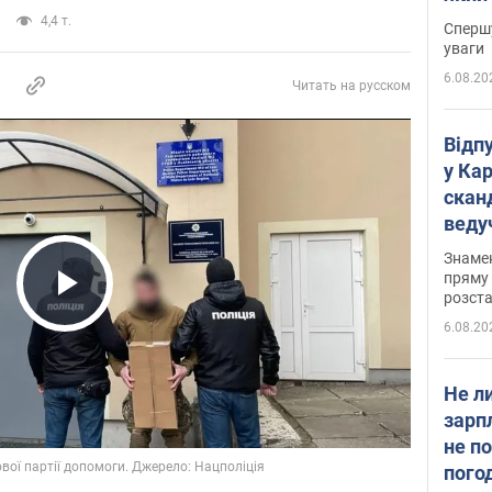
"агр
4,4 т.
Спершу
уваги
6.08.20
Читать на русском
Відп
у Ка
скан
веду
захе
Знаме
пряму 
розста
Play Video
6.08.20
Не л
зарп
не п
пого