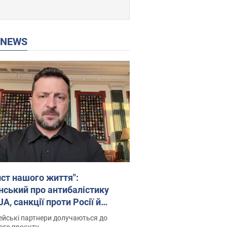
P NEWS
ист нашого життя":
нський про антибалістику
A, санкції проти Росії й
имку аграріїв. Відео
йські партнери долучаються до
ого проєкту