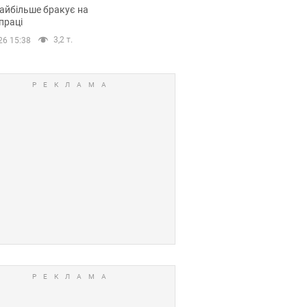
сії
айбільше бракує на
праці
3,2 т.
26 15:38