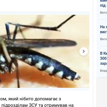
вій
під
кри
Вікт
На 
вис
Вікт
В К
300
зар
всу
Влад
ом, який нібито допомагає з
підрозділам ЗСУ та отримував на