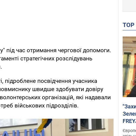
TO
у" під час отримання чергової допомоги.
аменті стратегічних розслідувань
.
і, підроблене посвідчення учасника
зловмиснику швидше здобувати довіру
волонтерських організацій, які надавали
треб військових підрозділів.
"Зах
Зеле
FREYJ
підтр
Європе
спільн