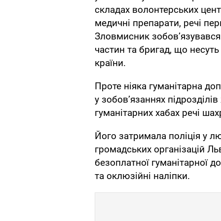
складах волонтерських цент
медичні препарати, речі пер
Зловмисник зобовʼязувався 
частин та бригад, що несуть
країни.
Проте ніяка гуманітарна до
у зобовʼязаннях підрозділів
гуманітарних хабах речі ша
Його затримала поліція у лю
громадських організацій Ль
безоплатної гуманітарної д
та оклюзійні наліпки.