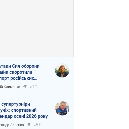
атаки Сил оборони
аїни скоротили
порт російських
топродуктів
2,1 т.
ій Клименко
 супертурніри
учіх: спортивний
ендар осені 2026 року
5,6 т.
сандр Липенко