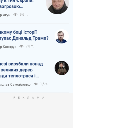
ну в тил Європи:
 загрозою
тична логістика
9,6 т.
ор Ягун
якому боці історії
тупає Дональд Трамп?
7,8 т.
ор Каспрук
иєві вирубали понад
 великих дерев
ади теплотраси і
переч Генплану
1,5 т.
ислав Самойленко