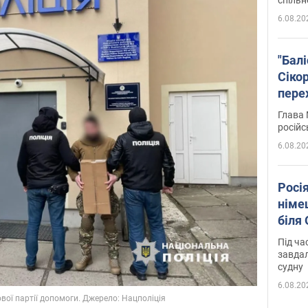
6.08.20
"Бал
Сіко
пере
Укра
Глава 
російс
6.08.20
Росі
німе
біля
Під ча
завдал
судну
6.08.20