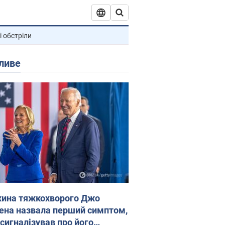
і обстріли
ливе
ина тяжкохворого Джо
ена назвала перший симптом,
 сигналізував про його