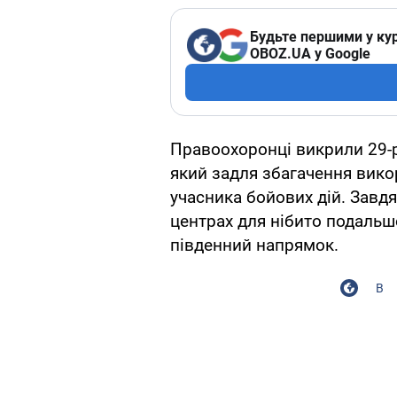
Будьте першими у кур
OBOZ.UA у Google
Правоохоронці викрили 29-р
який задля збагачення вико
учасника бойових дій. Завд
центрах для нібито подальш
південний напрямок.
В