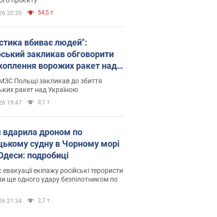
54,5 т.
26 20:20
істика вбиває людей":
рський закликав обговорити
хоплення ворожих ракет над
їною
МЗС Польщі закликав до збиття
ьких ракет над Україною
8,1 т.
26 19:47
я вдарила дроном по
цькому судну в Чорному морі
 Одеси: подробиці
с евакуації екіпажу російські терористи
и ще одного удару безпілотником по
2,7 т.
26 21:34