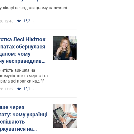
есивний" рак
 лікарі не надали цьому належної
15,2 т.
26 12:46
устка Лесі Нікітюк
рпатах обернулася
далом: чому
чу несправедливо
йтили
нитість вийшла на
комунікацію в мережі та
вила всі крапки над "і"
12,1 т.
26 17:32
ише через
лату: чому українці
оспішають
джуватися на