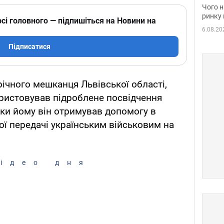
вакан
Чого н
ринку 
сі головного — підпишіться на Новини на
6.08.20
Підписатися
ічного мешканця Львівської області,
ристовував підроблене посвідчення
яки йому він отримував допомогу в
ої передачі українським військовим на
ідео дня