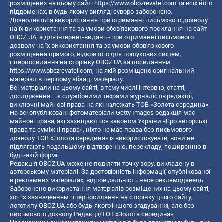
розміщених на цьому сайті
https://www.obozrevatel.com
та всіх його
піддоменах, в будь-якому вигляді суворо заборонено.
Дозволяється використання при отриманні письмового дозволу
на їх використання та за умови обов'язкового посилання на сайт
OBOZ.UA, а для інтернет-видань - при отриманні письмового
дозволу на їх використання та за умови обов'язкового
розміщення прямого, відкритого для пошукових систем,
гіперпосилання на сторінку OBOZ.UA за посиланням
https://www.obozrevatel.com
, на якій розміщено оригінальний
матеріал в першому абзаці матеріалу.
Всі матеріали на цьому сайті, в тому числі інтерв’ю, статті,
дослідження – є службовими творами журналістів редакції,
виключні майнові права на які належать ТОВ «Золота середина».
На всі опубліковані фотоматеріали Getty Images редакція має
майнові права, які захищаються законом України «Про авторські
права та суміжні права», ніхто не має права без письмового
дозволу ТОВ «Золота середина» їх використовувати, вони не
підлягають подальшому відтворенню, перекладу, поширенню в
будь-якій формі.
Редакція OBOZ.UA може не поділяти точку зору, викладену в
авторському матеріалі. За достовірність інформації, опублікованої
в рекламних матеріалах, відповідальність несе рекламодавець.
Заборонено використання матеріалів розміщених на цьому сайті,
хоч із зазначенням гіперпосилання на сторінку цього сайту,
логотипу OBOZ.UA або будь-якого іншого згадування, але без
письмового дозволу Редакції/ТОВ «Золота середина»