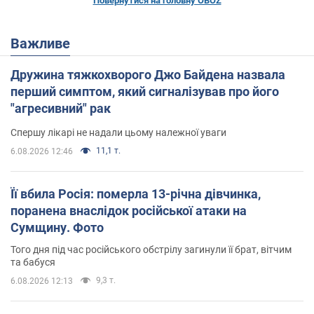
Повернутися на головну OBOZ
Важливе
Дружина тяжкохворого Джо Байдена назвала
перший симптом, який сигналізував про його
"агресивний" рак
Спершу лікарі не надали цьому належної уваги
11,1 т.
6.08.2026 12:46
Її вбила Росія: померла 13-річна дівчинка,
поранена внаслідок російської атаки на
Сумщину. Фото
Того дня під час російського обстрілу загинули її брат, вітчим
та бабуся
9,3 т.
6.08.2026 12:13