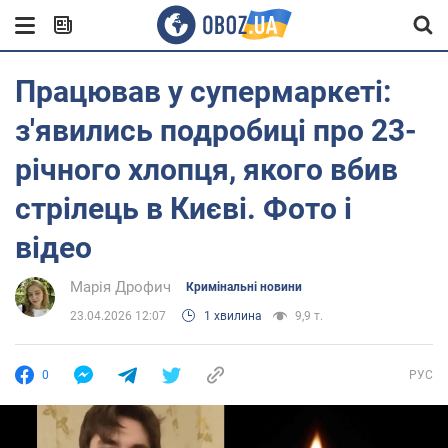
Працював у супермаркеті:
з'явились подробиці про 23-
річного хлопця, якого вбив
стрілець в Києві. Фото і
відео
Марія Дрофич
Кримінальні новини
23.04.2026 12:07
1 хвилина
9,9 т.
0
РУС