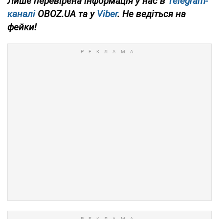
Лише перевірена інформація у нас в
Telegram-
каналі
OBOZ.UA та у
Viber
. Не ведіться на
фейки!