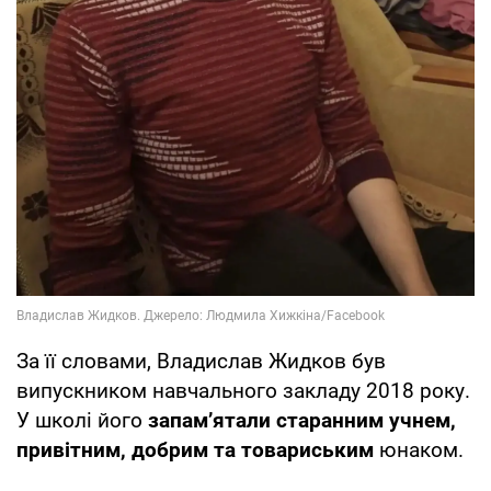
За її словами, Владислав Жидков був
випускником навчального закладу 2018 року.
У школі його
запамʼятали старанним учнем,
привітним, добрим та товариським
юнаком.