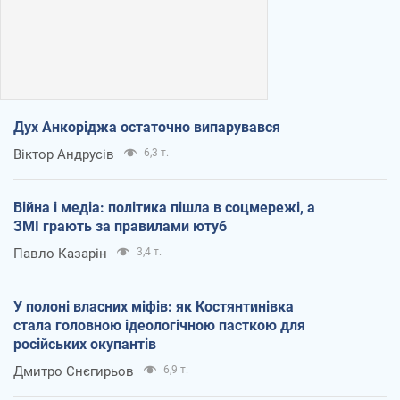
Дух Анкоріджа остаточно випарувався
Віктор Андрусів
6,3 т.
Війна і медіа: політика пішла в соцмережі, а
ЗМІ грають за правилами ютуб
Павло Казарін
3,4 т.
У полоні власних міфів: як Костянтинівка
стала головною ідеологічною пасткою для
російських окупантів
Дмитро Снєгирьов
6,9 т.