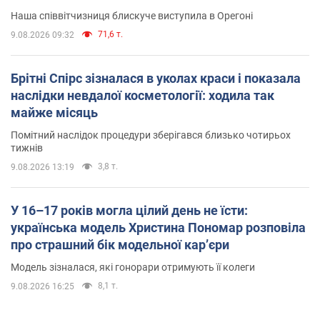
Наша співвітчизниця блискуче виступила в Орегоні
71,6 т.
9.08.2026 09:32
Брітні Спірс зізналася в уколах краси і показала
наслідки невдалої косметології: ходила так
майже місяць
Помітний наслідок процедури зберігався близько чотирьох
тижнів
3,8 т.
9.08.2026 13:19
У 16–17 років могла цілий день не їсти:
українська модель Христина Пономар розповіла
про страшний бік модельної кар’єри
Модель зізналася, які гонорари отримують її колеги
8,1 т.
9.08.2026 16:25