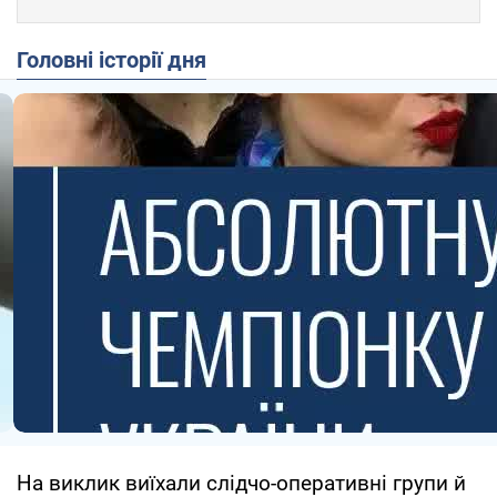
Головні історії дня
На виклик виїхали слідчо-оперативні групи й