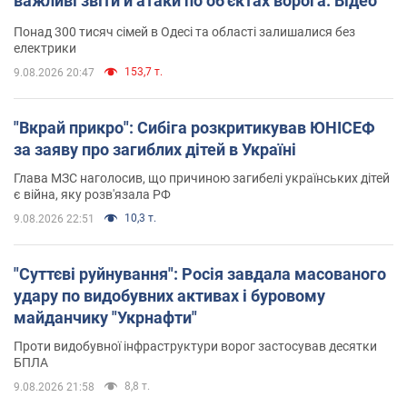
важливі звіти й атаки по об'єктах ворога. Відео
Понад 300 тисяч сімей в Одесі та області залишалися без
електрики
153,7 т.
9.08.2026 20:47
"Вкрай прикро": Сибіга розкритикував ЮНІСЕФ
за заяву про загиблих дітей в Україні
Глава МЗС наголосив, що причиною загибелі українських дітей
є війна, яку розв'язала РФ
10,3 т.
9.08.2026 22:51
"Суттєві руйнування": Росія завдала масованого
удару по видобувних активах і буровому
майданчику "Укрнафти"
Проти видобувної інфраструктури ворог застосував десятки
БПЛА
8,8 т.
9.08.2026 21:58