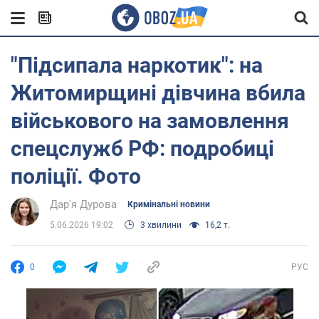
"Підсипала наркотик": на
Житомирщині дівчина вбила
військового на замовлення
спецслужб РФ: подробиці
поліції. Фото
Дар'я Дурова
Кримінальні новини
5.06.2026 19:02
3 хвилини
16,2 т.
0
РУС