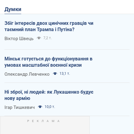
Думки
Збіг інтересів двох цинічних гравців чи
таємний план Трампа і Путіна?
Віктор Швець
7,2 т.
Мінськ готується до функціонування в
умовах масштабної воєнної кризи
Олександр Левченко
13,1 т.
Ні зброї, ні людей: як Лукашенко будує
нову армію
Ігар Тишкевич
10,0 т.