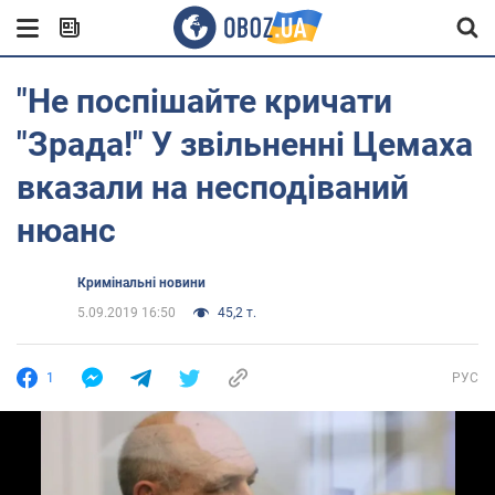
"Не поспішайте кричати
"Зрада!" У звільненні Цемаха
вказали на несподіваний
нюанс
Кримінальні новини
5.09.2019 16:50
45,2 т.
1
РУС