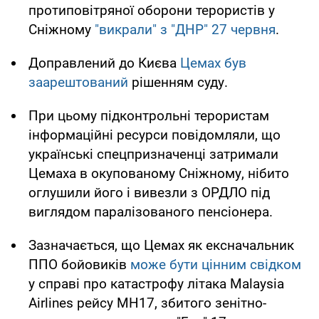
протиповітряної оборони терористів у
Сніжному
"викрали" з "ДНР" 27 червня
.
Доправлений до Києва
Цемах був
заарештований
рішенням суду.
При цьому підконтрольні терористам
інформаційні ресурси повідомляли, що
українські спецпризначенці затримали
Цемаха в окупованому Сніжному, нібито
оглушили його і вивезли з ОРДЛО під
виглядом паралізованого пенсіонера.
Зазначається, що Цемах як ексначальник
ППО бойовиків
може бути цінним свідком
у справі про катастрофу літака Malaysia
Airlines рейсу МН17, збитого зенітно-