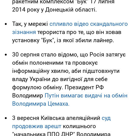
ракетним комплексом "Бук" 17 липня
2014 року у Донецькій області.
Так, у мережі
спливло відео скандального
зізнання
терориста про те, що він ховав
установку "Бук", із якої збили лайнер.
30 серпня стало відомо, що Росія затягує
обмін полоненими та провокує
інформаційну хвилю, аби підштовхнути
владу України до вигідної для себе
формулою обміну. Президент РФ
Володимир
Путін вимагає видачі на обмін
Володимира Цемаха.
3 вересня Київська апеляційний
суд
продовжив арешт
колишнього
"начальника ППО ДНР" Володимира