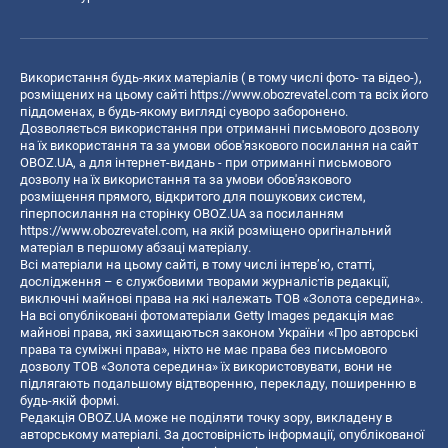
Використання будь-яких матеріалів ( в тому числі фото- та відео-),
розміщених на цьому сайті
https://www.obozrevatel.com
та всіх його
піддоменах, в будь-якому вигляді суворо заборонено.
Дозволяється використання при отриманні письмового дозволу
на їх використання та за умови обов'язкового посилання на сайт
OBOZ.UA, а для інтернет-видань - при отриманні письмового
дозволу на їх використання та за умови обов'язкового
розміщення прямого, відкритого для пошукових систем,
гіперпосилання на сторінку OBOZ.UA за посиланням
https://www.obozrevatel.com
, на якій розміщено оригінальний
матеріал в першому абзаці матеріалу.
Всі матеріали на цьому сайті, в тому числі інтерв’ю, статті,
дослідження – є службовими творами журналістів редакції,
виключні майнові права на які належать ТОВ «Золота середина».
На всі опубліковані фотоматеріали Getty Images редакція має
майнові права, які захищаються законом України «Про авторські
права та суміжні права», ніхто не має права без письмового
дозволу ТОВ «Золота середина» їх використовувати, вони не
підлягають подальшому відтворенню, перекладу, поширенню в
будь-якій формі.
Редакція OBOZ.UA може не поділяти точку зору, викладену в
авторському матеріалі. За достовірність інформації, опублікованої