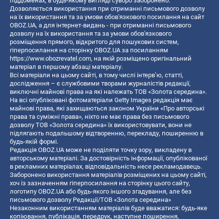
піддоменах, в будь-якому вигляді суворо заборонено.
Дозволяється використання при отриманні письмового дозволу
на їх використання та за умови обов'язкового посилання на сайт
OBOZ.UA, а для інтернет-видань - при отриманні письмового
дозволу на їх використання та за умови обов'язкового
розміщення прямого, відкритого для пошукових систем,
гіперпосилання на сторінку OBOZ.UA за посиланням
https://www.obozrevatel.com
, на якій розміщено оригінальний
матеріал в першому абзаці матеріалу.
Всі матеріали на цьому сайті, в тому числі інтерв’ю, статті,
дослідження – є службовими творами журналістів редакції,
виключні майнові права на які належать ТОВ «Золота середина».
На всі опубліковані фотоматеріали Getty Images редакція має
майнові права, які захищаються законом України «Про авторські
права та суміжні права», ніхто не має права без письмового
дозволу ТОВ «Золота середина» їх використовувати, вони не
підлягають подальшому відтворенню, перекладу, поширенню в
будь-якій формі.
Редакція OBOZ.UA може не поділяти точку зору, викладену в
авторському матеріалі. За достовірність інформації, опублікованої
в рекламних матеріалах, відповідальність несе рекламодавець.
Заборонено використання матеріалів розміщених на цьому сайті,
хоч із зазначенням гіперпосилання на сторінку цього сайту,
логотипу OBOZ.UA або будь-якого іншого згадування, але без
письмового дозволу Редакції/ТОВ «Золота середина»
Незаконним використанням матеріалів буде вважатися: будь-яке
копiювання, публiкацiя, передрук, наступне поширення,