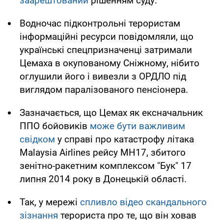
заарештований
рішенням суду.
Водночас підконтрольні терористам
інформаційні ресурси повідомляли, що
українські спецпризначенці затримали
Цемаха в окупованому Сніжному, нібито
оглушили його і вивезли з ОРДЛО під
виглядом паралізованого пенсіонера.
Зазначається, що Цемах як ексначальник
ППО бойовиків
може бути важливим
свідком
у справі про катастрофу літака
Malaysia Airlines рейсу МН17, збитого
зенітно-ракетним комплексом "Бук" 17
липня 2014 року в Донецькій області.
Так, у мережі
спливло відео скандального
зізнання
терориста про те, що він ховав