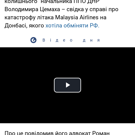
колишнього "начальника ППО ДНР"
Володимира Цемаха – свідка у справі про
катастрофу літака Malaysia Airlines на
Донбасі, якого
хотіла обміняти РФ.
Відео дня
Play Video
Про це повідомив його адвокат Роман