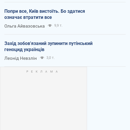
Попри все, Київ вистоїть. Бо здатися
означає втратити все
Ольга Айвазовська
9,9 т.
Захід зобов'язаний зупинити путінський
геноцид українців
Леонід Невзлін
3,0 т.