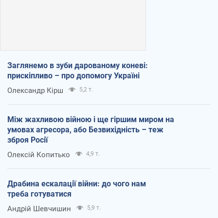
Заглянемо в зуби дарованому коневі:
прискіпливо – про допомогу Україні
Олександр Кірш
5,2 т.
Між жахливою війною і ще гіршим миром на
умовах агресора, або Безвихідність – теж
зброя Росії
Олексій Копитько
4,9 т.
Драбина ескалації війни: до чого нам
треба готуватися
Андрій Шевчишин
5,9 т.