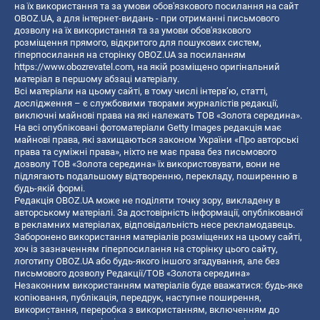
на їх використання та за умови обов'язкового посилання на сайт
OBOZ.UA, а для інтернет-видань - при отриманні письмового
дозволу на їх використання та за умови обов'язкового
розміщення прямого, відкритого для пошукових систем,
гіперпосилання на сторінку OBOZ.UA за посиланням
https://www.obozrevatel.com
, на якій розміщено оригінальний
матеріал в першому абзаці матеріалу.
Всі матеріали на цьому сайті, в тому числі інтерв’ю, статті,
дослідження – є службовими творами журналістів редакції,
виключні майнові права на які належать ТОВ «Золота середина».
На всі опубліковані фотоматеріали Getty Images редакція має
майнові права, які захищаються законом України «Про авторські
права та суміжні права», ніхто не має права без письмового
дозволу ТОВ «Золота середина» їх використовувати, вони не
підлягають подальшому відтворенню, перекладу, поширенню в
будь-якій формі.
Редакція OBOZ.UA може не поділяти точку зору, викладену в
авторському матеріалі. За достовірність інформації, опублікованої
в рекламних матеріалах, відповідальність несе рекламодавець.
Заборонено використання матеріалів розміщених на цьому сайті,
хоч із зазначенням гіперпосилання на сторінку цього сайту,
логотипу OBOZ.UA або будь-якого іншого згадування, але без
письмового дозволу Редакції/ТОВ «Золота середина»
Незаконним використанням матеріалів буде вважатися: будь-яке
копiювання, публiкацiя, передрук, наступне поширення,
використання, переробка з використанням, включенням до