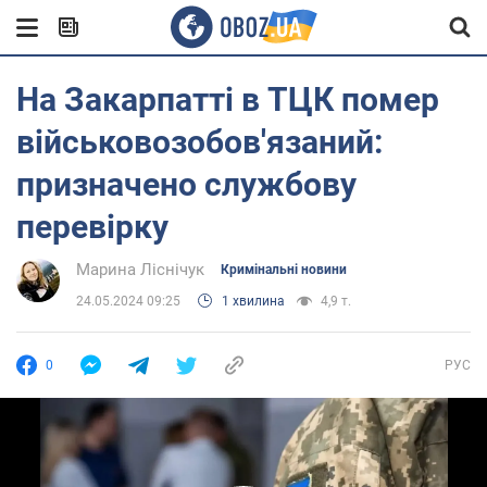
На Закарпатті в ТЦК помер
військовозобов'язаний:
призначено службову
перевірку
Марина Ліснічук
Кримінальні новини
24.05.2024 09:25
1 хвилина
4,9 т.
0
РУС