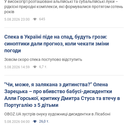
У високогір'ї розташовані альпійські та субальпійські луки –
рідкісні природні комплекси, які формувалися протягом сотень
років
645
5.08.2026 23:00
Спека в Україні піде на спад, будуть грози:
синоптики дали прогноз, коли чекати зміни
погоди
Зовсім скоро спека поступово відступить
6,7 т.
5.08.2026 14:59
"Чи, може, я залякана з дитинства?" Олена
Зарецька – про вбивство бабусі-дисидентки
Алли Горської, критику Дмитра Стуса та втечу в
Португалію з 5 дітьми
OBOZ.UA зустрів онуку художниці-дисидентки в Лісабоні
26,0 т.
5.08.2026 04:00