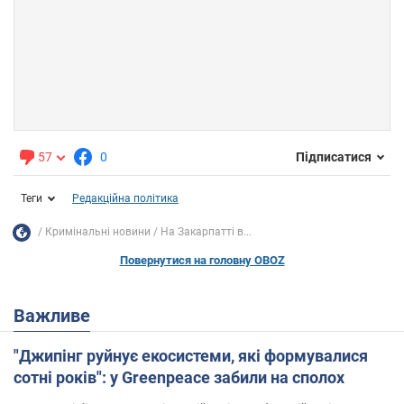
57
0
Підписатися
Теги
Редакційна політика
Кримінальні новини
На Закарпатті в...
Повернутися на головну OBOZ
Важливе
"Джипінг руйнує екосистеми, які формувалися
сотні років": у Greenpeace забили на сполох