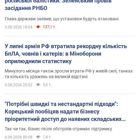
російської балістики: Зеленський провів
засідання РНБО
Глава держави заявив, що установки будуть атаковані
137,1 т.
5.08.2026 18:04
У липні армія РФ втратила рекордну кількість
БпЛА, човнів і катерів: в Міноборони
оприлюднили статистику
Минулого місяця також зросли втрати РФ у живій силі, танках
та кількість уражень на великій відстані
5,0 т.
5.08.2026 20:02
"Потрібні швидкі та нестандартні підходи":
Корецький пообіцяв надати бізнесу
пріоритетний доступ до наявних складських
приміщень
Так чи так, бізнес після обстрілів отримає підтримку
1,4 т.
6.08.2026 00:08