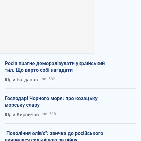
Росія прагне деморалізувати український
тил. Що варто собі нагадати
Юрій Богданов
582
Господарі Чорного моря: про козацьку
морську славу
Юрій Кирпичов
618
"Покоління олів'є": звичка до російського
виявилася сильнішою за війну