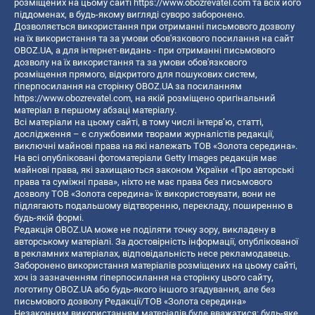
розміщених на цьому сайті
https://www.obozrevatel.com
та всіх його
піддоменах, в будь-якому вигляді суворо заборонено.
Дозволяється використання при отриманні письмового дозволу
на їх використання та за умови обов'язкового посилання на сайт
OBOZ.UA, а для інтернет-видань - при отриманні письмового
дозволу на їх використання та за умови обов'язкового
розміщення прямого, відкритого для пошукових систем,
гіперпосилання на сторінку OBOZ.UA за посиланням
https://www.obozrevatel.com
, на якій розміщено оригінальний
матеріал в першому абзаці матеріалу.
Всі матеріали на цьому сайті, в тому числі інтерв’ю, статті,
дослідження – є службовими творами журналістів редакції,
виключні майнові права на які належать ТОВ «Золота середина».
На всі опубліковані фотоматеріали Getty Images редакція має
майнові права, які захищаються законом України «Про авторські
права та суміжні права», ніхто не має права без письмового
дозволу ТОВ «Золота середина» їх використовувати, вони не
підлягають подальшому відтворенню, перекладу, поширенню в
будь-якій формі.
Редакція OBOZ.UA може не поділяти точку зору, викладену в
авторському матеріалі. За достовірність інформації, опублікованої
в рекламних матеріалах, відповідальність несе рекламодавець.
Заборонено використання матеріалів розміщених на цьому сайті,
хоч із зазначенням гіперпосилання на сторінку цього сайту,
логотипу OBOZ.UA або будь-якого іншого згадування, але без
письмового дозволу Редакції/ТОВ «Золота середина»
Незаконним використанням матеріалів буде вважатися: будь-яке