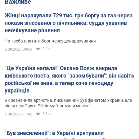
Важливе
Жінці нарахували 729 тис. грн боргу за газ через
покази зіпсованого лічильника: суддя ухвалив
неочікуване рішення
Чи треба платити борг через донарахування
9,2 т.
6.08.2026 09:53
"Це Україна напала!" Оксана Вояж викрила
київського поета, якого "зазомбували": він навіть
російської не знав, а тепер хоче геноциду
українців
Як зазначила артистка, письменник був фанатом України, але
після переїзду в РФ йому "промили мозок"
6,3 т.
6.08.2026 11:42
"Був знесилений": в Україні врятували