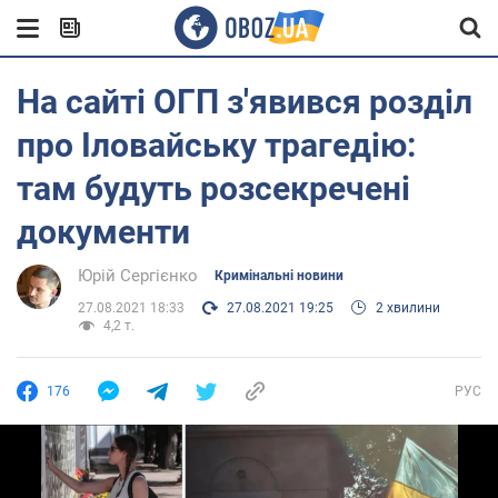
На сайті ОГП з'явився розділ
про Іловайську трагедію:
там будуть розсекречені
документи
Юрій Сергієнко
Кримінальні новини
27.08.2021 18:33
27.08.2021 19:25
2 хвилини
4,2 т.
176
РУС