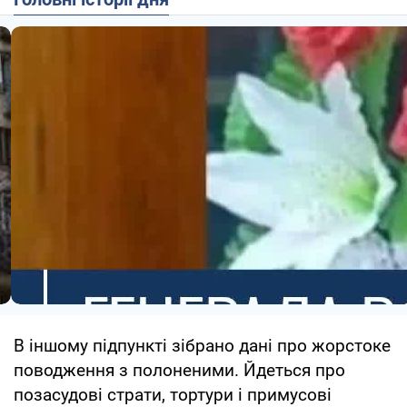
В іншому підпункті зібрано дані про жорстоке
поводження з полоненими. Йдеться про
позасудові страти, тортури і примусові