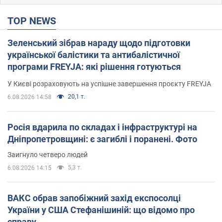
TOP NEWS
Зеленський зібрав нараду щодо підготовки
української балістики та антибалістичної
програми FREYJA: які рішення готуються
У Києві розраховують на успішне завершення проєкту FREYJA
20,1 т.
6.08.2026 14:58
Росія вдарила по складах і інфраструктурі на
Дніпропетровщині: є загиблі і поранені. Фото
Заигнуло четверо людей
5,3 т.
6.08.2026 14:15
ВАКС обрав запобіжний захід експосолці
України у США Стефанішиній: що відомо про
справу