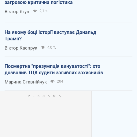
загрозою критична логістика
Віктор Ягун
2,1 т.
На якому боці історії виступає Дональд
Трамп?
Віктор Каспрук
4,0 т.
Посмертна "презумпція винуватості": хто
дозволив ТЦК судити загиблих захисників
Марина Ставнійчук
204