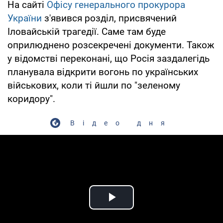
На сайті
Офісу генерального прокурора
України
з'явився розділ, присвячений
Іловайській трагедії. Саме там буде
оприлюднено розсекречені документи. Також
у відомстві переконані, що Росія заздалегідь
планувала відкрити вогонь по українських
військових, коли ті йшли по "зеленому
коридору".
Відео дня
Play Video