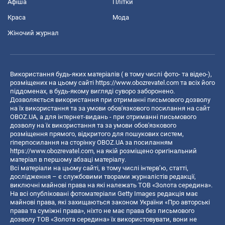
Афіша
Плітки
Краса
Мода
Жіночий журнал
Використання будь-яких матеріалів ( в тому числі фото- та відео-),
розміщених на цьому сайті
https://www.obozrevatel.com
та всіх його
піддоменах, в будь-якому вигляді суворо заборонено.
Дозволяється використання при отриманні письмового дозволу
на їх використання та за умови обов'язкового посилання на сайт
OBOZ.UA, а для інтернет-видань - при отриманні письмового
дозволу на їх використання та за умови обов'язкового
розміщення прямого, відкритого для пошукових систем,
гіперпосилання на сторінку OBOZ.UA за посиланням
https://www.obozrevatel.com
, на якій розміщено оригінальний
матеріал в першому абзаці матеріалу.
Всі матеріали на цьому сайті, в тому числі інтерв’ю, статті,
дослідження – є службовими творами журналістів редакції,
виключні майнові права на які належать ТОВ «Золота середина».
На всі опубліковані фотоматеріали Getty Images редакція має
майнові права, які захищаються законом України «Про авторські
права та суміжні права», ніхто не має права без письмового
дозволу ТОВ «Золота середина» їх використовувати, вони не