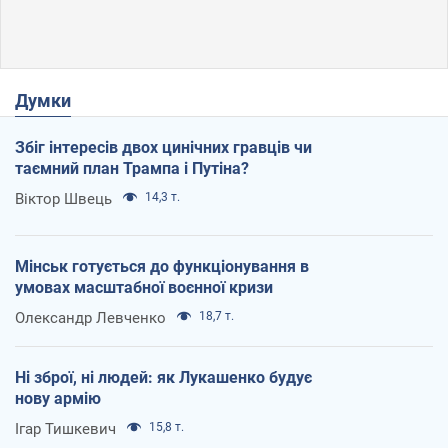
Думки
Збіг інтересів двох цинічних гравців чи
таємний план Трампа і Путіна?
Віктор Швець
14,3 т.
Мінськ готується до функціонування в
умовах масштабної воєнної кризи
Олександр Левченко
18,7 т.
Ні зброї, ні людей: як Лукашенко будує
нову армію
Ігар Тишкевич
15,8 т.