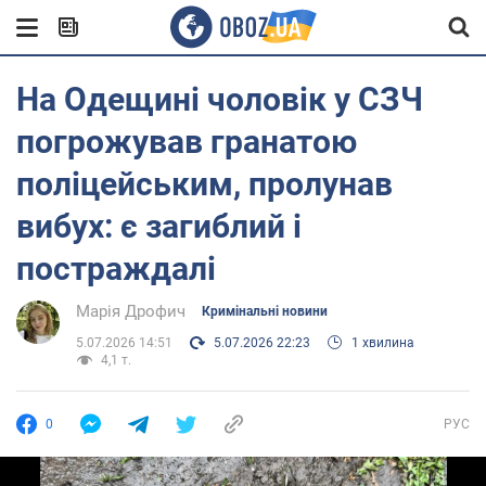
На Одещині чоловік у СЗЧ
погрожував гранатою
поліцейським, пролунав
вибух: є загиблий і
постраждалі
Марія Дрофич
Кримінальні новини
5.07.2026 14:51
5.07.2026 22:23
1 хвилина
4,1 т.
0
РУС