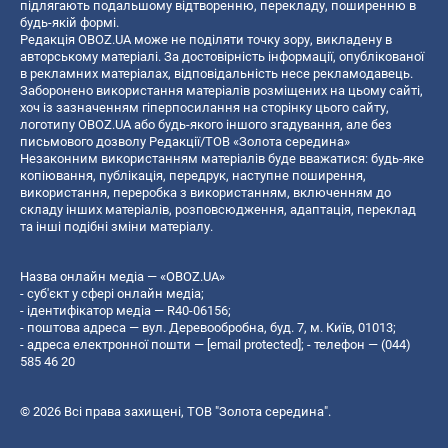
підлягають подальшому відтворенню, перекладу, поширенню в
будь-якій формі.
Редакція OBOZ.UA може не поділяти точку зору, викладену в
авторському матеріалі. За достовірність інформації, опублікованої
в рекламних матеріалах, відповідальність несе рекламодавець.
Заборонено використання матеріалів розміщених на цьому сайті,
хоч із зазначенням гіперпосилання на сторінку цього сайту,
логотипу OBOZ.UA або будь-якого іншого згадування, але без
письмового дозволу Редакції/ТОВ «Золота середина»
Незаконним використанням матеріалів буде вважатися: будь-яке
копiювання, публiкацiя, передрук, наступне поширення,
використання, переробка з використанням, включенням до
складу інших матеріалів, розповсюдження, адаптація, переклад
та інші подібні зміни матеріалу.
Назва онлайн медіа — «OBOZ.UA»
- суб'єкт у сфері онлайн медіа;
- ідентифікатор медіа — R40-06156;
- поштова адреса — вул. Деревообробна, буд. 7, м. Київ, 01013;
- адреса електронної пошти —
[email protected]
; - телефон — (044)
585 46 20
© 2026 Всі права захищені, ТОВ "Золота середина".