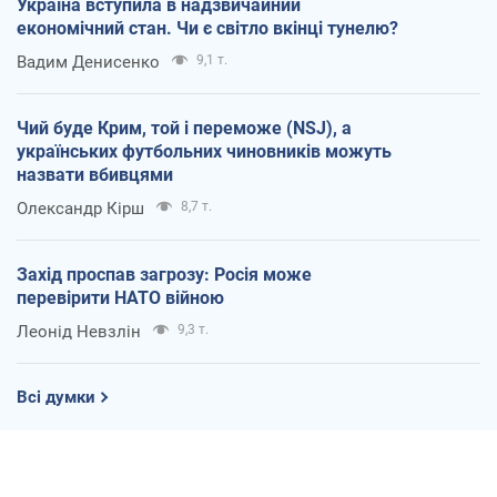
Україна вступила в надзвичайний
економічний стан. Чи є світло вкінці тунелю?
Вадим Денисенко
9,1 т.
Чий буде Крим, той і переможе (NSJ), а
українських футбольних чиновників можуть
назвати вбивцями
Олександр Кірш
8,7 т.
Захід проспав загрозу: Росія може
перевірити НАТО війною
Леонід Невзлін
9,3 т.
Всі думки