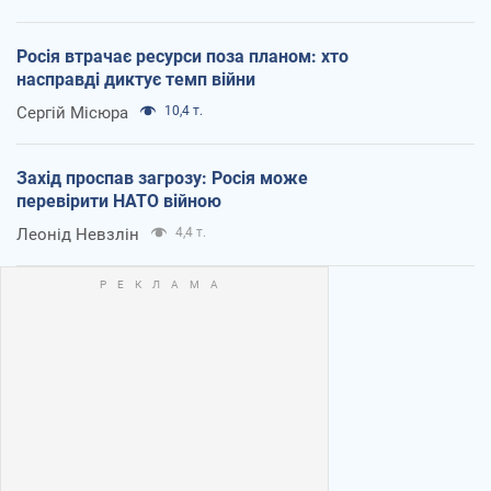
Росія втрачає ресурси поза планом: хто
насправді диктує темп війни
Сергій Місюра
10,4 т.
Захід проспав загрозу: Росія може
перевірити НАТО війною
Леонід Невзлін
4,4 т.