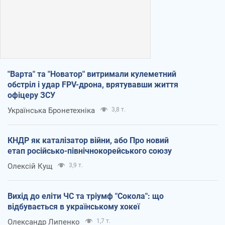
"Варта" та "Новатор" витримали кулеметний
обстріл і удар FPV-дрона, врятувавши життя
офіцеру ЗСУ
Українська Бронетехніка
3,8 т.
КНДР як каталізатор війни, або Про новий
етап російсько-північнокорейського союзу
Олексій Кущ
3,9 т.
Вихід до еліти ЧС та тріумф "Сокола": що
відбувається в українському хокеї
Олександр Липенко
1,7 т.