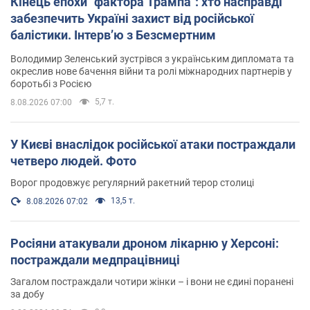
Кінець епохи "фактора Трампа": хто насправді
забезпечить Україні захист від російської
балістики. Інтерв’ю з Безсмертним
Володимир Зеленський зустрівся з українським дипломата та
окреслив нове бачення війни та ролі міжнародних партнерів у
боротьбі з Росією
5,7 т.
8.08.2026 07:00
У Києві внаслідок російської атаки постраждали
четверо людей. Фото
Ворог продовжує регулярний ракетний терор столиці
13,5 т.
8.08.2026 07:02
Росіяни атакували дроном лікарню у Херсоні:
постраждали медпрацівниці
Загалом постраждали чотири жінки – і вони не єдині поранені
за добу