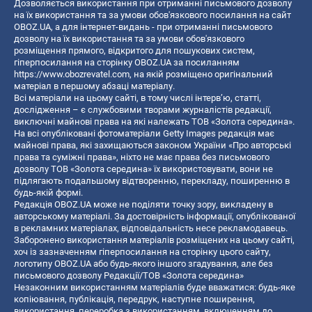
Дозволяється використання при отриманні письмового дозволу
на їх використання та за умови обов'язкового посилання на сайт
OBOZ.UA, а для інтернет-видань - при отриманні письмового
дозволу на їх використання та за умови обов'язкового
розміщення прямого, відкритого для пошукових систем,
гіперпосилання на сторінку OBOZ.UA за посиланням
https://www.obozrevatel.com
, на якій розміщено оригінальний
матеріал в першому абзаці матеріалу.
Всі матеріали на цьому сайті, в тому числі інтерв’ю, статті,
дослідження – є службовими творами журналістів редакції,
виключні майнові права на які належать ТОВ «Золота середина».
На всі опубліковані фотоматеріали Getty Images редакція має
майнові права, які захищаються законом України «Про авторські
права та суміжні права», ніхто не має права без письмового
дозволу ТОВ «Золота середина» їх використовувати, вони не
підлягають подальшому відтворенню, перекладу, поширенню в
будь-якій формі.
Редакція OBOZ.UA може не поділяти точку зору, викладену в
авторському матеріалі. За достовірність інформації, опублікованої
в рекламних матеріалах, відповідальність несе рекламодавець.
Заборонено використання матеріалів розміщених на цьому сайті,
хоч із зазначенням гіперпосилання на сторінку цього сайту,
логотипу OBOZ.UA або будь-якого іншого згадування, але без
письмового дозволу Редакції/ТОВ «Золота середина»
Незаконним використанням матеріалів буде вважатися: будь-яке
копiювання, публiкацiя, передрук, наступне поширення,
використання, переробка з використанням, включенням до