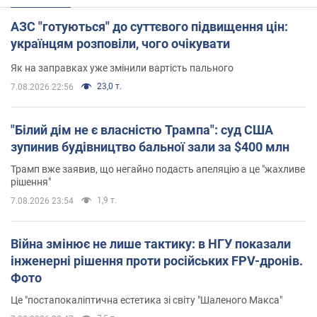
АЗС "готуються" до суттєвого підвищення цін:
українцям розповіли, чого очікувати
Як на заправках уже змінили вартість пального
23,0 т.
7.08.2026 22:56
"Білий дім не є власністю Трампа": суд США
зупинив будівництво бальної зали за $400 млн
Трамп вже заявив, що негайно подасть апеляцію а це "жахливе
рішення"
1,9 т.
7.08.2026 23:54
Війна змінює не лише тактику: в НГУ показали
інженерні рішення проти російських FPV-дронів.
Фото
Це "постапокаліптична естетика зі світу "Шаленого Макса"