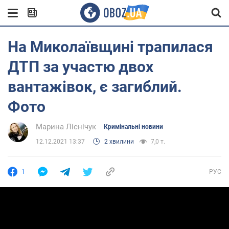
На Миколаївщині трапилася
ДТП за участю двох
вантажівок, є загиблий.
Фото
Марина Ліснічук
Кримінальні новини
12.12.2021 13:37
2 хвилини
7,0 т.
1
РУС