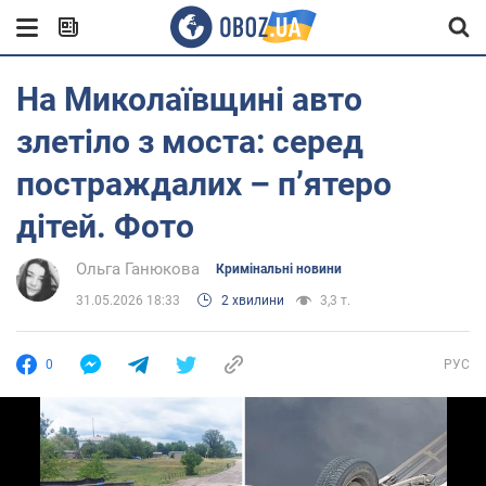
На Миколаївщині авто
злетіло з моста: серед
постраждалих – пʼятеро
дітей. Фото
Ольга Ганюкова
Кримінальні новини
31.05.2026 18:33
2 хвилини
3,3 т.
0
РУС