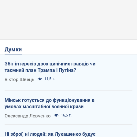
Думки
Збіг інтересів двох цинічних гравців чи
таємний план Трампа і Путіна?
Віктор Швець
11,5 т.
Мінськ готується до функціонування в
умовах масштабної воєнної кризи
Олександр Левченко
16,6 т.
Ні зброї, ні людей: як Лукашенко будує