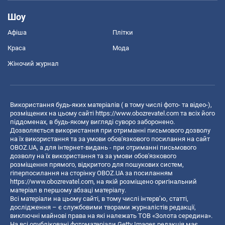
Шоу
Афіша
Плітки
Краса
Мода
Жіночий журнал
Використання будь-яких матеріалів ( в тому числі фото- та відео-),
розміщених на цьому сайті
https://www.obozrevatel.com
та всіх його
піддоменах, в будь-якому вигляді суворо заборонено.
Дозволяється використання при отриманні письмового дозволу
на їх використання та за умови обов'язкового посилання на сайт
OBOZ.UA, а для інтернет-видань - при отриманні письмового
дозволу на їх використання та за умови обов'язкового
розміщення прямого, відкритого для пошукових систем,
гіперпосилання на сторінку OBOZ.UA за посиланням
https://www.obozrevatel.com
, на якій розміщено оригінальний
матеріал в першому абзаці матеріалу.
Всі матеріали на цьому сайті, в тому числі інтерв’ю, статті,
дослідження – є службовими творами журналістів редакції,
виключні майнові права на які належать ТОВ «Золота середина».
На всі опубліковані фотоматеріали Getty Images редакція має