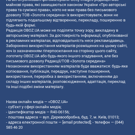
майнові права, які захищаються законом України «Про авторські
права та суміжні права», ніхто не має права без письмового
дозволу ТОВ «Золота середина» їх використовувати, вони не
підлягають подальшому відтворенню, перекладу, поширенню в
будь-якій формі.
Редакція OBOZ.UA може не поділяти точку зору, викладену в
авторському матеріалі. За достовірність інформації, опублікованої
в рекламних матеріалах, відповідальність несе рекламодавець.
Заборонено використання матеріалів розміщених на цьому сайті,
хоч із зазначенням гіперпосилання на сторінку цього сайту,
логотипу OBOZ.UA або будь-якого іншого згадування, але без
письмового дозволу Редакції/ТОВ «Золота середина»
Незаконним використанням матеріалів буде вважатися: будь-яке
копiювання, публiкацiя, передрук, наступне поширення,
використання, переробка з використанням, включенням до
складу інших матеріалів, розповсюдження, адаптація, переклад
та інші подібні зміни матеріалу.
Назва онлайн медіа — «OBOZ.UA»
- суб'єкт у сфері онлайн медіа;
- ідентифікатор медіа — R40-06156;
- поштова адреса — вул. Деревообробна, буд. 7, м. Київ, 01013;
- адреса електронної пошти —
[email protected]
; - телефон — (044)
585 46 20