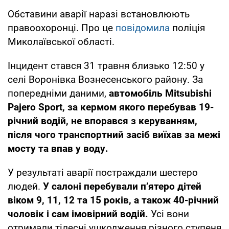
Обставини аварії наразі встановлюють
правоохоронці. Про це
повідомила
поліція
Миколаївської області.
Інцидент стався 31 травня близько 12:50 у
селі Воронівка Вознесенського району. За
попередніми даними,
автомобіль Mitsubishi
Pajero Sport, за кермом якого перебував 19-
річний водій, не впорався з керуванням,
після чого транспортний засіб виїхав за межі
мосту та впав у воду.
У результаті аварії постраждали шестеро
людей.
У салоні перебували п’ятеро дітей
віком 9, 11, 12 та 15 років, а також 40-річний
чоловік і сам імовірний водій.
Усі вони
отримали тілесні ушкодження різного ступеня