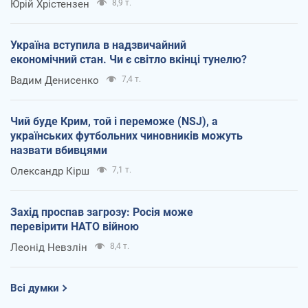
Юрій Хрістензен
8,9 т.
Україна вступила в надзвичайний
економічний стан. Чи є світло вкінці тунелю?
Вадим Денисенко
7,4 т.
Чий буде Крим, той і переможе (NSJ), а
українських футбольних чиновників можуть
назвати вбивцями
Олександр Кірш
7,1 т.
Захід проспав загрозу: Росія може
перевірити НАТО війною
Леонід Невзлін
8,4 т.
Всі думки