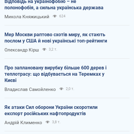
Відповідь на українофобію – не
полонофобія, а сильна українська держава
Микола Княжицький
624
Мер Москви раптово схотів миру, як стають
послом у США й нові українські топ-рейтинги
Олександр Кірш
3,2 т.
Про заплановану вирубку більше 600 дерев і
теплотрасу: що відбувається на Теремках у
Києві
Владислав Самойленко
2,0 т.
Як атаки Сил оборони України скоротили
експорт російських нафтопродуктів
Андрій Клименко
3,8 т.