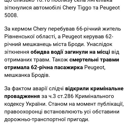
зіткнулися автомобілі Chery Tiggo та Peugeot
5008.
За кермом Chery перебував 66-річний житель
Рівненської області, а Peugeot керував 62-
річний мешканець міста Броди. Унаслідок
зіткнення
обидва водії загинули на місці
від
отриманих травм. Також
смертельні травми
отримала 62-річна пасажирка
Peugeot,
мешканка Бродів.
За фактом аварії слідчі
відкрили кримінальне
провадження
за ч.3 ст.286 Кримінального
кодексу України. Станом на момент публікації,
правоохоронці встановлюють усі обставини
дорожньо-транспортної пригоди.