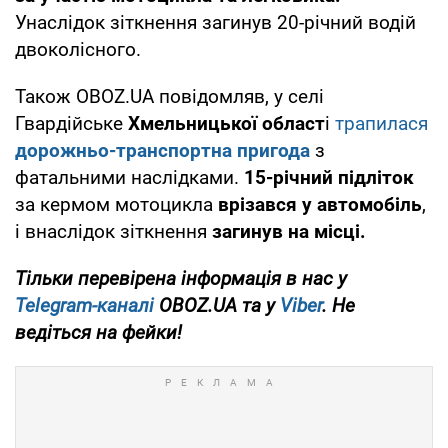
Унаслідок зіткнення загинув 20-річний водій
двоколісного.
Також OBOZ.UA повідомляв, у селі
Гвардійське
Хмельницької област
і
трапилася
дорожньо-транспортна пригода
з
фатальними наслідками.
15-річний підліток
за кермом мотоцикла
врізався у автомобіль
,
і внаслідок зіткнення
загинув на місці.
Тільки перевірена інформація в нас у
Telegram-каналі
OBOZ.UA та у
Viber
. Не
ведіться на фейки!