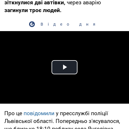
зіткнулися дві автівки,
через аварію
загинули троє людей.
Відео дня
Play Video
Про це
повідомили
у пресслужбі поліції
Львівської області. Попередньо з'ясувалося,
що близько 18:10 поблизу села Янгелівка