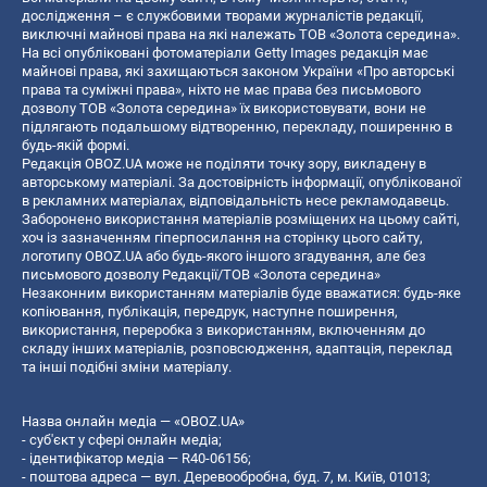
дослідження – є службовими творами журналістів редакції,
виключні майнові права на які належать ТОВ «Золота середина».
На всі опубліковані фотоматеріали Getty Images редакція має
майнові права, які захищаються законом України «Про авторські
права та суміжні права», ніхто не має права без письмового
дозволу ТОВ «Золота середина» їх використовувати, вони не
підлягають подальшому відтворенню, перекладу, поширенню в
будь-якій формі.
Редакція OBOZ.UA може не поділяти точку зору, викладену в
авторському матеріалі. За достовірність інформації, опублікованої
в рекламних матеріалах, відповідальність несе рекламодавець.
Заборонено використання матеріалів розміщених на цьому сайті,
хоч із зазначенням гіперпосилання на сторінку цього сайту,
логотипу OBOZ.UA або будь-якого іншого згадування, але без
письмового дозволу Редакції/ТОВ «Золота середина»
Незаконним використанням матеріалів буде вважатися: будь-яке
копiювання, публiкацiя, передрук, наступне поширення,
використання, переробка з використанням, включенням до
складу інших матеріалів, розповсюдження, адаптація, переклад
та інші подібні зміни матеріалу.
Назва онлайн медіа — «OBOZ.UA»
- суб'єкт у сфері онлайн медіа;
- ідентифікатор медіа — R40-06156;
- поштова адреса — вул. Деревообробна, буд. 7, м. Київ, 01013;