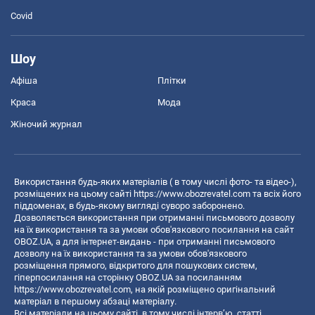
Covid
Шоу
Афіша
Плітки
Краса
Мода
Жіночий журнал
Використання будь-яких матеріалів ( в тому числі фото- та відео-),
розміщених на цьому сайті
https://www.obozrevatel.com
та всіх його
піддоменах, в будь-якому вигляді суворо заборонено.
Дозволяється використання при отриманні письмового дозволу
на їх використання та за умови обов'язкового посилання на сайт
OBOZ.UA, а для інтернет-видань - при отриманні письмового
дозволу на їх використання та за умови обов'язкового
розміщення прямого, відкритого для пошукових систем,
гіперпосилання на сторінку OBOZ.UA за посиланням
https://www.obozrevatel.com
, на якій розміщено оригінальний
матеріал в першому абзаці матеріалу.
Всі матеріали на цьому сайті, в тому числі інтерв’ю, статті,