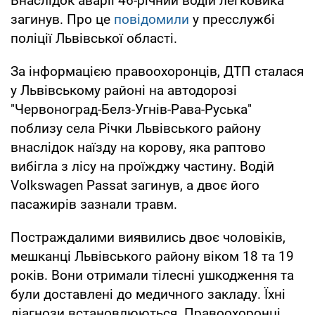
Внаслідок аварії 46-річний водій легковика
загинув. Про це
повідомили
у пресслужбі
поліції Львівської області.
За інформацією правоохоронців, ДТП сталася
у Львівському районі на автодорозі
"Червоноград-Белз-Угнів-Рава-Руська"
поблизу села Річки Львівського району
внаслідок наїзду на корову, яка раптово
вибігла з лісу на проїжджу частину. Водій
Volkswagen Passat загинув, а двоє його
пасажирів зазнали травм.
Постраждалими виявились двоє чоловіків,
мешканці Львівського району віком 18 та 19
років. Вони отримали тілесні ушкодження та
були доставлені до медичного закладу. Їхні
діагнози встановлюються. Правоохоронці