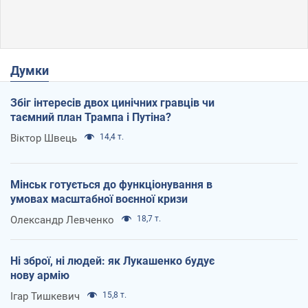
Думки
Збіг інтересів двох цинічних гравців чи
таємний план Трампа і Путіна?
Віктор Швець
14,4 т.
Мінськ готується до функціонування в
умовах масштабної воєнної кризи
Олександр Левченко
18,7 т.
Ні зброї, ні людей: як Лукашенко будує
нову армію
Ігар Тишкевич
15,8 т.