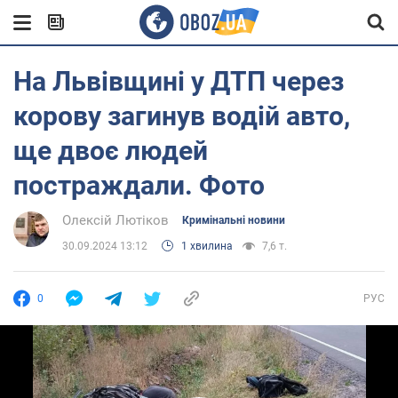
На Львівщині у ДТП через
корову загинув водій авто,
ще двоє людей
постраждали. Фото
Олексій Лютіков
Кримінальні новини
30.09.2024 13:12
1 хвилина
7,6 т.
0
РУС