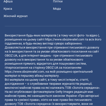
Афіша
Плітки
Краса
Мода
Жіночий журнал
Використання будь-яких матеріалів ( в тому числі фото- та відео-),
розміщених на цьому сайті
https://www.obozrevatel.com
та всіх його
піддоменах, в будь-якому вигляді суворо заборонено.
Дозволяється використання при отриманні письмового дозволу
на їх використання та за умови обов'язкового посилання на сайт
OBOZ.UA, а для інтернет-видань - при отриманні письмового
дозволу на їх використання та за умови обов'язкового
розміщення прямого, відкритого для пошукових систем,
гіперпосилання на сторінку OBOZ.UA за посиланням
https://www.obozrevatel.com
, на якій розміщено оригінальний
матеріал в першому абзаці матеріалу.
Всі матеріали на цьому сайті, в тому числі інтерв’ю, статті,
дослідження – є службовими творами журналістів редакції,
виключні майнові права на які належать ТОВ «Золота середина».
На всі опубліковані фотоматеріали Getty Images редакція має
майнові права, які захищаються законом України «Про авторські
права та суміжні права», ніхто не має права без письмового
дозволу ТОВ «Золота середина» їх використовувати, вони не