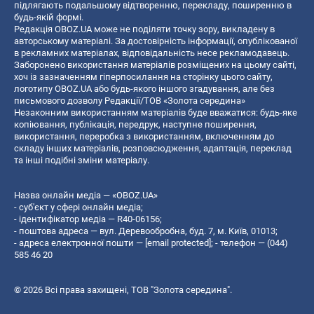
підлягають подальшому відтворенню, перекладу, поширенню в
будь-якій формі.
Редакція OBOZ.UA може не поділяти точку зору, викладену в
авторському матеріалі. За достовірність інформації, опублікованої
в рекламних матеріалах, відповідальність несе рекламодавець.
Заборонено використання матеріалів розміщених на цьому сайті,
хоч із зазначенням гіперпосилання на сторінку цього сайту,
логотипу OBOZ.UA або будь-якого іншого згадування, але без
письмового дозволу Редакції/ТОВ «Золота середина»
Незаконним використанням матеріалів буде вважатися: будь-яке
копiювання, публiкацiя, передрук, наступне поширення,
використання, переробка з використанням, включенням до
складу інших матеріалів, розповсюдження, адаптація, переклад
та інші подібні зміни матеріалу.
Назва онлайн медіа — «OBOZ.UA»
- суб'єкт у сфері онлайн медіа;
- ідентифікатор медіа — R40-06156;
- поштова адреса — вул. Деревообробна, буд. 7, м. Київ, 01013;
- адреса електронної пошти —
[email protected]
; - телефон — (044)
585 46 20
© 2026 Всі права захищені, ТОВ "Золота середина".