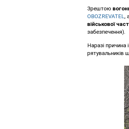
Зрештою
вогон
OBOZREVATEL
,
в
ійськової час
забезпечення).
Наразі причина 
рятувальників щ