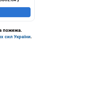
а пожежа.
х сил України
.