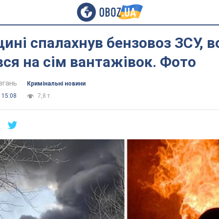
ині спалахнув бензовоз ЗСУ, в
ся на сім вантажівок. Фото
вгань
Кримінальні новини
 15:08
7,8 т.