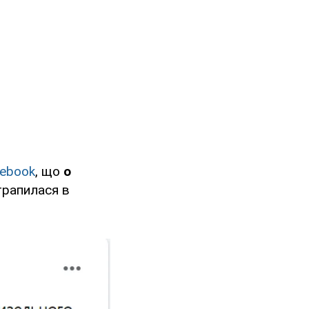
ebook
, що
о
трапилася в