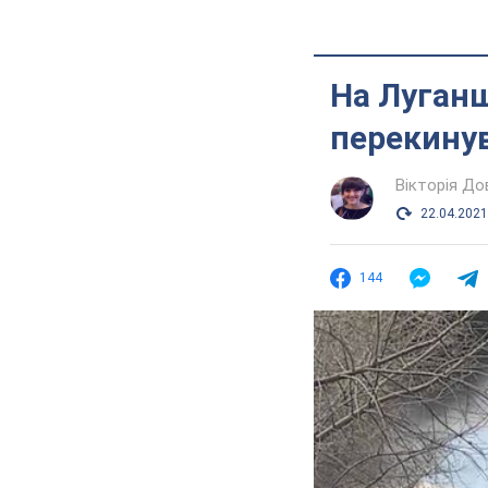
На Луганщ
перекинув
Вікторія До
22.04.2021
144