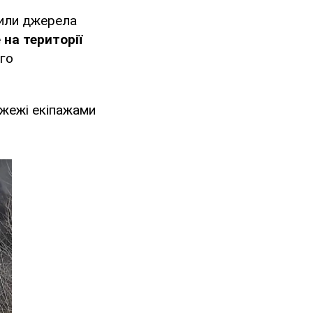
мили джерела
 на території
го
ожежі екіпажами