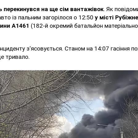
ь перекинувся на ще сім вантажівок
. Як повідо
 авто із пальним загорілося о 12:50
у місті Рубіжне
тини А1461
(182-й окремий батальйон матеріально
інциденту з'ясовується. Станом на 14:07 гасіння п
е тривало.