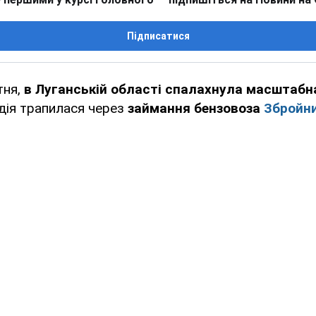
Підписатися
тня,
в Луганській області спалахнула масштабн
дія трапилася через
займання бензовоза
Збройни