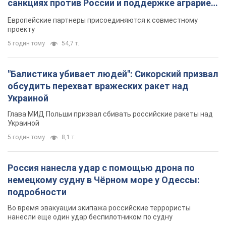
санкциях против России и поддержке аграриев.
Видео
Европейские партнеры присоединяются к совместному
проекту
5 годин тому
54,7 т.
"Балистика убивает людей": Сикорский призвал
обсудить перехват вражеских ракет над
Украиной
Глава МИД Польши призвал сбивать российские ракеты над
Украиной
5 годин тому
8,1 т.
Россия нанесла удар с помощью дрона по
немецкому судну в Чёрном море у Одессы:
подробности
Во время эвакуации экипажа российские террористы
нанесли еще один удар беспилотником по судну