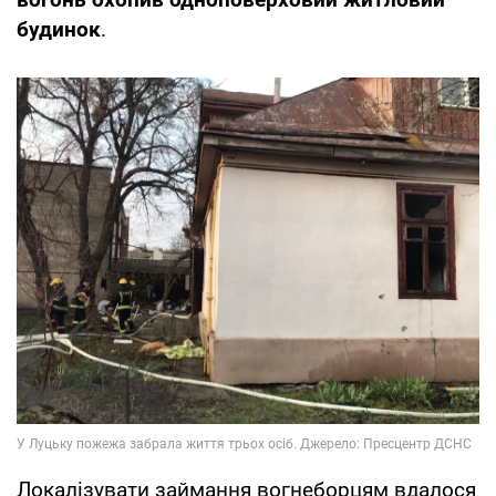
будинок
.
Локалізувати займання вогнеборцям вдалося