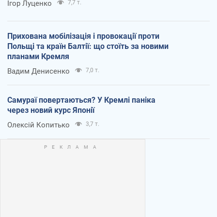
Ігор Луценко
7,7 т.
Прихована мобілізація і провокації проти
Польщі та країн Балтії: що стоїть за новими
планами Кремля
Вадим Денисенко
7,0 т.
Самураї повертаються? У Кремлі паніка
через новий курс Японії
Олексій Копитько
3,7 т.