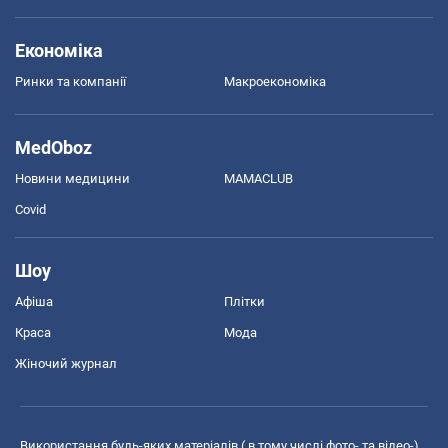
Економіка
Ринки та компанії
Макроекономіка
MedOboz
Новини медицини
MAMACLUB
Covid
Шоу
Афіша
Плітки
Краса
Мода
Жіночий журнал
Використання будь-яких матеріалів ( в тому числі фото- та відео-),