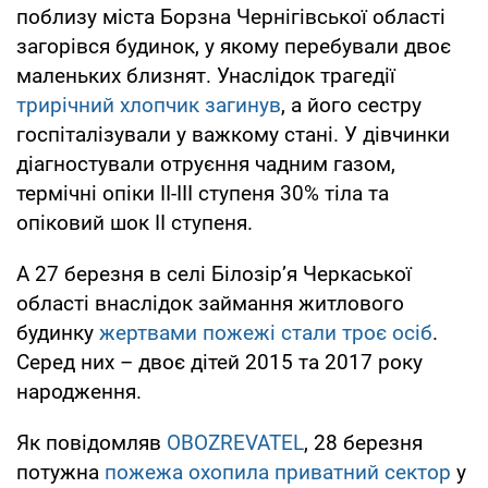
поблизу міста Борзна Чернігівської області
загорівся будинок, у якому перебували двоє
маленьких близнят. Унаслідок трагедії
трирічний хлопчик загинув
, а його сестру
госпіталізували у важкому стані. У дівчинки
діагностували отруєння чадним газом,
термічні опіки ІІ-ІІІ ступеня 30% тіла та
опіковий шок ІІ ступеня.
А 27 березня в селі Білозір’я Черкаської
області внаслідок займання житлового
будинку
жертвами пожежі стали троє осіб
.
Серед них – двоє дітей 2015 та 2017 року
народження.
Як повідомляв
OBOZREVATEL
, 28 березня
потужна
пожежа охопила приватний сектор
у