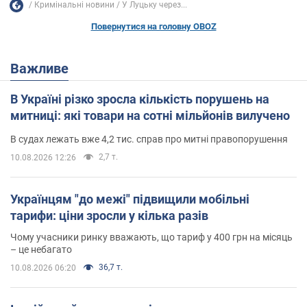
Кримінальні новини
У Луцьку через...
Повернутися на головну OBOZ
Важливе
В Україні різко зросла кількість порушень на
митниці: які товари на сотні мільйонів вилучено
В судах лежать вже 4,2 тис. справ про митні правопорушення
2,7 т.
10.08.2026 12:26
Українцям "до межі" підвищили мобільні
тарифи: ціни зросли у кілька разів
Чому учасники ринку вважають, що тариф у 400 грн на місяць
– це небагато
36,7 т.
10.08.2026 06:20