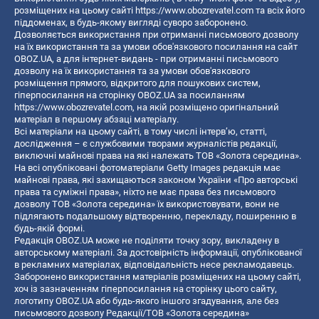
розміщених на цьому сайті
https://www.obozrevatel.com
та всіх його
піддоменах, в будь-якому вигляді суворо заборонено.
Дозволяється використання при отриманні письмового дозволу
на їх використання та за умови обов'язкового посилання на сайт
OBOZ.UA, а для інтернет-видань - при отриманні письмового
дозволу на їх використання та за умови обов'язкового
розміщення прямого, відкритого для пошукових систем,
гіперпосилання на сторінку OBOZ.UA за посиланням
https://www.obozrevatel.com
, на якій розміщено оригінальний
матеріал в першому абзаці матеріалу.
Всі матеріали на цьому сайті, в тому числі інтерв’ю, статті,
дослідження – є службовими творами журналістів редакції,
виключні майнові права на які належать ТОВ «Золота середина».
На всі опубліковані фотоматеріали Getty Images редакція має
майнові права, які захищаються законом України «Про авторські
права та суміжні права», ніхто не має права без письмового
дозволу ТОВ «Золота середина» їх використовувати, вони не
підлягають подальшому відтворенню, перекладу, поширенню в
будь-якій формі.
Редакція OBOZ.UA може не поділяти точку зору, викладену в
авторському матеріалі. За достовірність інформації, опублікованої
в рекламних матеріалах, відповідальність несе рекламодавець.
Заборонено використання матеріалів розміщених на цьому сайті,
хоч із зазначенням гіперпосилання на сторінку цього сайту,
логотипу OBOZ.UA або будь-якого іншого згадування, але без
письмового дозволу Редакції/ТОВ «Золота середина»