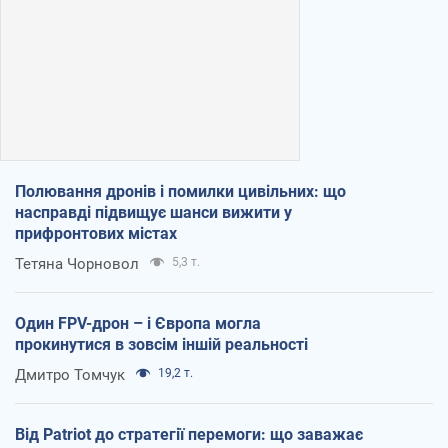
Полювання дронів і помилки цивільних: що
насправді підвищує шанси вижити у
прифронтових містах
Тетяна Чорновол
5,3 т.
Один FPV-дрон – і Європа могла
прокинутися в зовсім іншій реальності
Дмитро Томчук
19,2 т.
Від Patriot до стратегії перемоги: що заважає