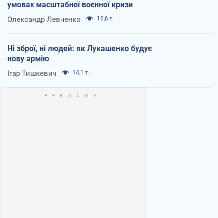
умовах масштабної воєнної кризи
Олександр Левченко
16,6 т.
Ні зброї, ні людей: як Лукашенко будує
нову армію
Ігар Тишкевич
14,1 т.