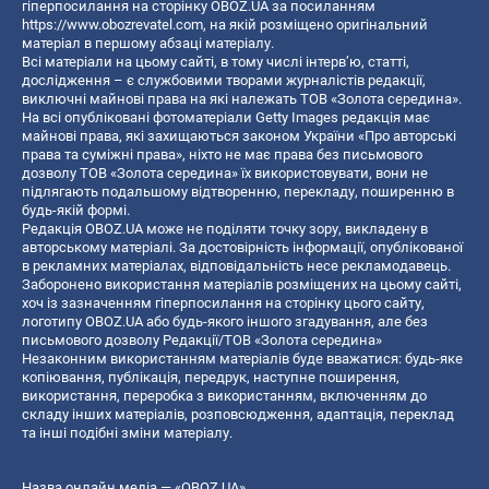
гіперпосилання на сторінку OBOZ.UA за посиланням
https://www.obozrevatel.com
, на якій розміщено оригінальний
матеріал в першому абзаці матеріалу.
Всі матеріали на цьому сайті, в тому числі інтерв’ю, статті,
дослідження – є службовими творами журналістів редакції,
виключні майнові права на які належать ТОВ «Золота середина».
На всі опубліковані фотоматеріали Getty Images редакція має
майнові права, які захищаються законом України «Про авторські
права та суміжні права», ніхто не має права без письмового
дозволу ТОВ «Золота середина» їх використовувати, вони не
підлягають подальшому відтворенню, перекладу, поширенню в
будь-якій формі.
Редакція OBOZ.UA може не поділяти точку зору, викладену в
авторському матеріалі. За достовірність інформації, опублікованої
в рекламних матеріалах, відповідальність несе рекламодавець.
Заборонено використання матеріалів розміщених на цьому сайті,
хоч із зазначенням гіперпосилання на сторінку цього сайту,
логотипу OBOZ.UA або будь-якого іншого згадування, але без
письмового дозволу Редакції/ТОВ «Золота середина»
Незаконним використанням матеріалів буде вважатися: будь-яке
копiювання, публiкацiя, передрук, наступне поширення,
використання, переробка з використанням, включенням до
складу інших матеріалів, розповсюдження, адаптація, переклад
та інші подібні зміни матеріалу.
Назва онлайн медіа — «OBOZ.UA»