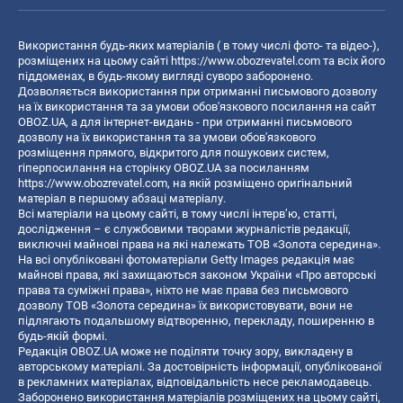
Використання будь-яких матеріалів ( в тому числі фото- та відео-),
розміщених на цьому сайті
https://www.obozrevatel.com
та всіх його
піддоменах, в будь-якому вигляді суворо заборонено.
Дозволяється використання при отриманні письмового дозволу
на їх використання та за умови обов'язкового посилання на сайт
OBOZ.UA, а для інтернет-видань - при отриманні письмового
дозволу на їх використання та за умови обов'язкового
розміщення прямого, відкритого для пошукових систем,
гіперпосилання на сторінку OBOZ.UA за посиланням
https://www.obozrevatel.com
, на якій розміщено оригінальний
матеріал в першому абзаці матеріалу.
Всі матеріали на цьому сайті, в тому числі інтерв’ю, статті,
дослідження – є службовими творами журналістів редакції,
виключні майнові права на які належать ТОВ «Золота середина».
На всі опубліковані фотоматеріали Getty Images редакція має
майнові права, які захищаються законом України «Про авторські
права та суміжні права», ніхто не має права без письмового
дозволу ТОВ «Золота середина» їх використовувати, вони не
підлягають подальшому відтворенню, перекладу, поширенню в
будь-якій формі.
Редакція OBOZ.UA може не поділяти точку зору, викладену в
авторському матеріалі. За достовірність інформації, опублікованої
в рекламних матеріалах, відповідальність несе рекламодавець.
Заборонено використання матеріалів розміщених на цьому сайті,