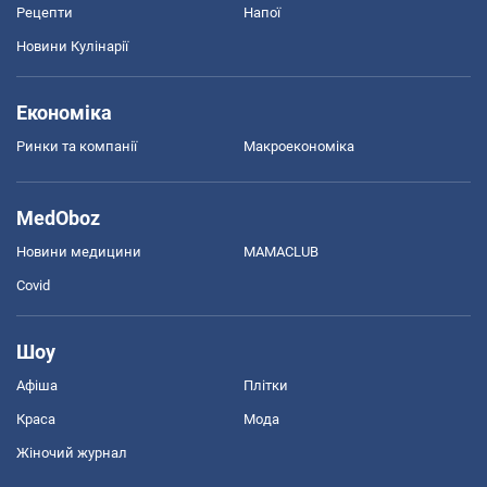
Рецепти
Напої
Новини Кулінарії
Економіка
Ринки та компанії
Макроекономіка
MedOboz
Новини медицини
MAMACLUB
Covid
Шоу
Афіша
Плітки
Краса
Мода
Жіночий журнал