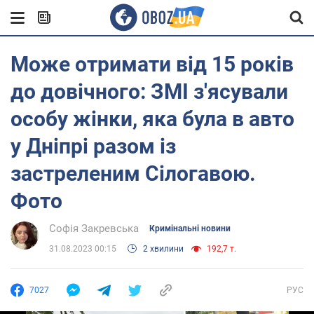
Може отримати від 15 років
до довічного: ЗМІ з'ясували
особу жінки, яка була в авто
у Дніпрі разом із
застреленим Сілогавою.
Фото
Софія Закревська
Кримінальні новини
31.08.2023 00:15
2 хвилини
192,7 т.
7027
РУС