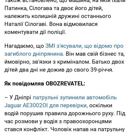
Також встановлено, що машина, на якій їхали
Патинка, Сілогава та двоє його дітей,
належить колишній дружині останнього
Наталії Сілогаві. Вона відмовилася
коментувати дії поліції.
Нагадаємо, що
ЗМІ з'ясували, що відомо про
загиблого дніпрянина.
Він мав свій бізнес та,
ймовірно, зв'язки з криміналом. Батько двох
дітей два дні не дожив до свого 39-річчя.
Як повідомляв OBOZREVATEL:
– У Дніпрі
патрульні зупинили автомобіль
Jaguar АЕ3002OI для перевірки,
оскільки
водій порушив правила дорожнього руху. Під
час розмови у водія з правоохоронцями
стався конфлікт. Чоловік напав на патрульну