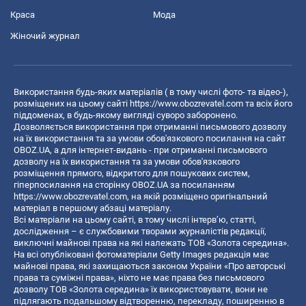
Краса
Мода
Жіночий журнал
Використання будь-яких матеріалів ( в тому числі фото- та відео-),
розміщених на цьому сайті
https://www.obozrevatel.com
та всіх його
піддоменах, в будь-якому вигляді суворо заборонено.
Дозволяється використання при отриманні письмового дозволу
на їх використання та за умови обов'язкового посилання на сайт
OBOZ.UA, а для інтернет-видань - при отриманні письмового
дозволу на їх використання та за умови обов'язкового
розміщення прямого, відкритого для пошукових систем,
гіперпосилання на сторінку OBOZ.UA за посиланням
https://www.obozrevatel.com
, на якій розміщено оригінальний
матеріал в першому абзаці матеріалу.
Всі матеріали на цьому сайті, в тому числі інтерв’ю, статті,
дослідження – є службовими творами журналістів редакції,
виключні майнові права на які належать ТОВ «Золота середина».
На всі опубліковані фотоматеріали Getty Images редакція має
майнові права, які захищаються законом України «Про авторські
права та суміжні права», ніхто не має права без письмового
дозволу ТОВ «Золота середина» їх використовувати, вони не
підлягають подальшому відтворенню, перекладу, поширенню в