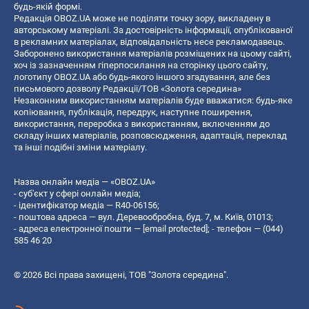
будь-якій формі.
Редакція OBOZ.UA може не поділяти точку зору, викладену в
авторському матеріалі. За достовірність інформації, опублікованої
в рекламних матеріалах, відповідальність несе рекламодавець.
Заборонено використання матеріалів розміщених на цьому сайті,
хоч із зазначенням гіперпосилання на сторінку цього сайту,
логотипу OBOZ.UA або будь-якого іншого згадування, але без
письмового дозволу Редакції/ТОВ «Золота середина»
Незаконним використанням матеріалів буде вважатися: будь-яке
копiювання, публiкацiя, передрук, наступне поширення,
використання, переробка з використанням, включенням до
складу інших матеріалів, розповсюдження, адаптація, переклад
та інші подібні зміни матеріалу.
Назва онлайн медіа — «OBOZ.UA»
- суб'єкт у сфері онлайн медіа;
- ідентифікатор медіа — R40-06156;
- поштова адреса — вул. Деревообробна, буд. 7, м. Київ, 01013;
- адреса електронної пошти —
[email protected]
; - телефон — (044)
585 46 20
© 2026 Всі права захищені, ТОВ "Золота середина".