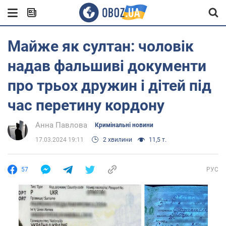
Майже як султан: чоловік
надав фальшиві документи
про трьох дружин і дітей під
час перетину кордону
Анна Павлова
Кримінальні новини
17.03.2024 19:11
2 хвилини
11,5 т.
57
РУС