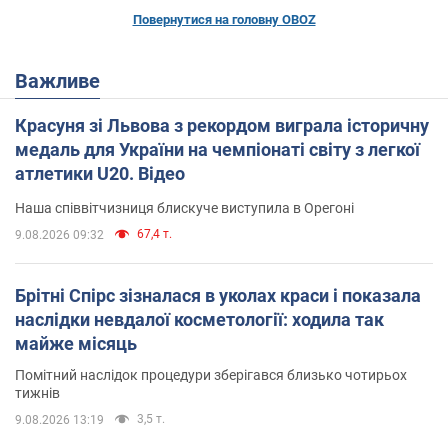
Повернутися на головну OBOZ
Важливе
Красуня зі Львова з рекордом виграла історичну
медаль для України на чемпіонаті світу з легкої
атлетики U20. Відео
Наша співвітчизниця блискуче виступила в Орегоні
67,4 т.
9.08.2026 09:32
Брітні Спірс зізналася в уколах краси і показала
наслідки невдалої косметології: ходила так
майже місяць
Помітний наслідок процедури зберігався близько чотирьох
тижнів
3,5 т.
9.08.2026 13:19