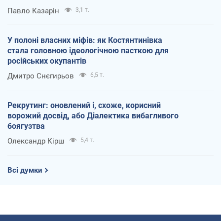
Павло Казарін
3,1 т.
У полоні власних міфів: як Костянтинівка
стала головною ідеологічною пасткою для
російських окупантів
Дмитро Снєгирьов
6,5 т.
Рекрутинг: оновлений і, схоже, корисний
ворожий досвід, або Діалектика вибагливого
боягузтва
Олександр Кірш
5,4 т.
Всі думки