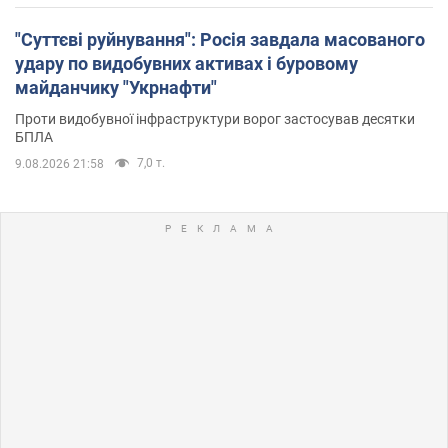
"Суттєві руйнування": Росія завдала масованого
удару по видобувних активах і буровому
майданчику "Укрнафти"
Проти видобувної інфраструктури ворог застосував десятки
БПЛА
7,0 т.
9.08.2026 21:58