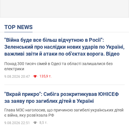
TOP NEWS
"Війна буде все більш відчутною в Росії":
Зеленський про наслідки нових ударів по Україні,
важливі звіти й атаки по об'єктах ворога. Відео
Понад 300 тисяч сімей в Одесі та області залишалися без
електрики
135,9 т.
9.08.2026 20:47
"Вкрай прикро": Сибіга розкритикував ЮНІСЕФ
за заяву про загиблих дітей в Україні
Глава МЗС наголосив, що причиною загибелі українських дітей
є війна, яку розв'язала РФ
8,5 т.
9.08.2026 22:51