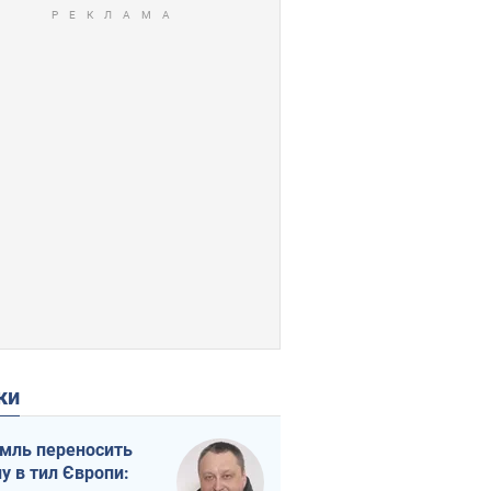
ки
мль переносить
ну в тил Європи: