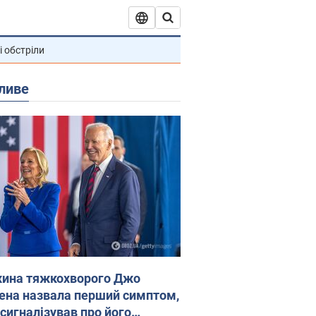
і обстріли
ливе
ина тяжкохворого Джо
ена назвала перший симптом,
 сигналізував про його