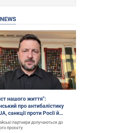
P NEWS
ист нашого життя":
нський про антибалістику
A, санкції проти Росії й
имку аграріїв. Відео
йські партнери долучаються до
ого проєкту