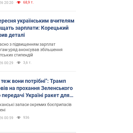
68,9 т.
26 20:20
вересня українським вчителям
ищать зарплати: Корецький
рив деталі
асно з підвищенням зарплат
гам уряд анонсував збільшення
тських стипендій
3,6 т.
26 00:29
 теж вони потрібні": Трамп
овів на прохання Зеленського
 передачі Україні ракет для
ot
анські запаси окремих боєприпасів
ені
936
26 00:59