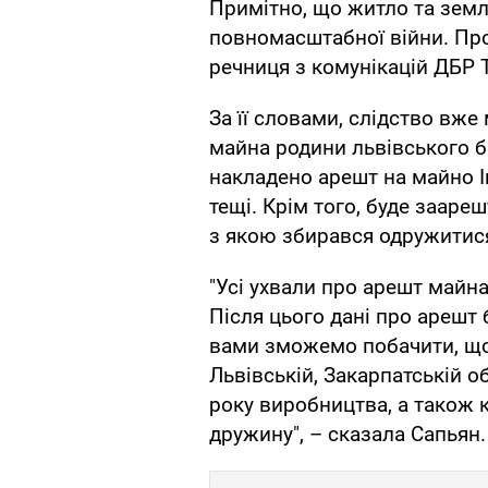
Примітно, що житло та земл
повномасштабної війни. Про
речниця з комунікацій ДБР 
За її словами, слідство вже
майна родини львівського б
накладено арешт на майно І
тещі. Крім того, буде заар
з якою збирався одружитис
"Усі ухвали про арешт майна
Після цього дані про арешт
вами зможемо побачити, що 
Львівській, Закарпатській о
року виробництва, а також к
дружину", – сказала Сапьян.