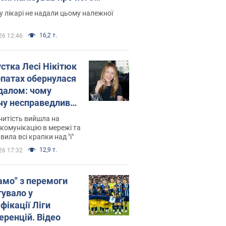
есивний" рак
 лікарі не надали цьому належної
16,2 т.
26 12:46
устка Лесі Нікітюк
рпатах обернулася
далом: чому
чу несправедливо
йтили
нитість вийшла на
комунікацію в мережі та
вила всі крапки над "і"
12,9 т.
26 17:32
амо" з перемоги
тувало у
фікації Ліги
еренцій. Відео