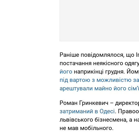
Раніше повідомлялося, що І
постачання неякісного одяг
його
наприкінці грудня. Йо
під вартою з можливістю з
арештували майно його сім'
Роман Гринкевич – директор 
затриманий в Одесі
. Право
львівського бізнесмена, а на
не мав мобільного.