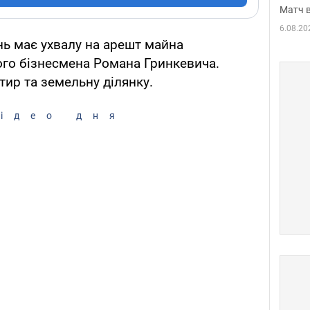
Матч в
6.08.20
ь має ухвалу на арешт майна
ого бізнесмена Романа Гринкевича.
тир та земельну ділянку.
ідео дня