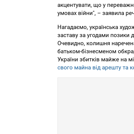
акцентувати, що у переважн
умовах війни", – заявила ре
Нагадаємо, українська худ
заставу за угодами позики д
Очевидно, колишня наречена
батьком-бізнесменом обкра
України збитків майже на м
свого майна від арешту та к