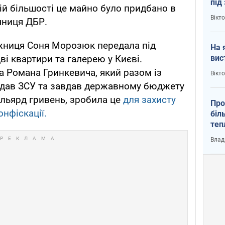
під
ій більшості це майно було придбано в
кри
Вікт
чниця ДБР.
ожниця Соня Морозюк передала під
На 
вис
ві квартири та галерею у Києві.
 Романа Гринкевича, який разом із
Вікт
дав ЗСУ та завдав державному бюджету
ільярд гривень, зробила це
для захисту
Про
онфіскації.
біл
теп
від
Влад
у К