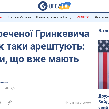
ни
Війна в Україні
Війна Ізраїлю та Ірану
VENETO
Російськ
Важ
реченої Гринкевича
к таки арештують:
ли, що вже мають
новини
и
9,5 т.
Друж
Байд
Читать на русском
який