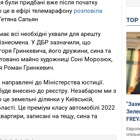
я були придбані вже після початку
 це в ефірі телемарафону
розповіла
Тетяна Сапьян
TO
 має всі необхідні ухвали для арешту
ізнесмена. У ДБР зазначили, що
горя Гринкевича, його дружини, сина та
ештовано майно художниці Соні Морозюк,
я Роман Гринкевич.
 направлені до Міністерства юстиції.
 буде внесено до реєстру. Незабаром ми з
це земельні ділянки у Київській,
"Зах
бласті. Це преміум класу автомобілі 2022
Зеле
вартири, записані на тещу, сина та
FREYJ
підтр
Європе
спільн