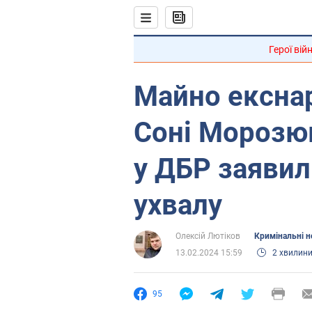
Герої вій
Майно ексна
Соні Морозю
у ДБР заяви
ухвалу
Олексій Лютіков
Кримінальні 
13.02.2024 15:59
2 хвилин
95