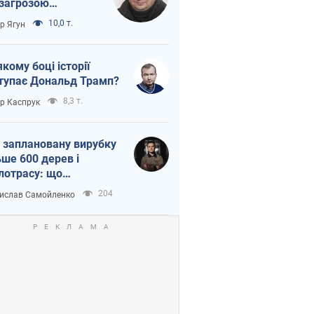
 загрозою
тична логістика
10,0 т.
ор Ягун
якому боці історії
тупає Дональд Трамп?
8,3 т.
ор Каспрук
 заплановану вирубку
ьше 600 дерев і
лотрасу: що
бувається на Теремках
204
ислав Самойленко
иєві