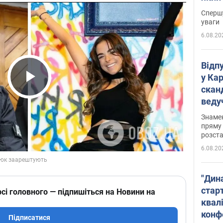
"агр
Спершу
уваги
6.08.20
Відп
у Ка
скан
Play Video
веду
захе
Знаме
пряму 
розста
6.08.20
"Дин
стар
сі головного — підпишіться на Новини на
квалі
конф
Підписатися