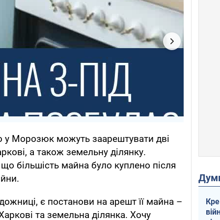
що у Морозюк можуть заарештувати дві
аркові, а також земельну ділянку.
що більшість майна було куплено після
Дум
йни.
дожниці, є постанови на арешт її майна –
Кре
вій
 Харкові та земельна ділянка. Хочу