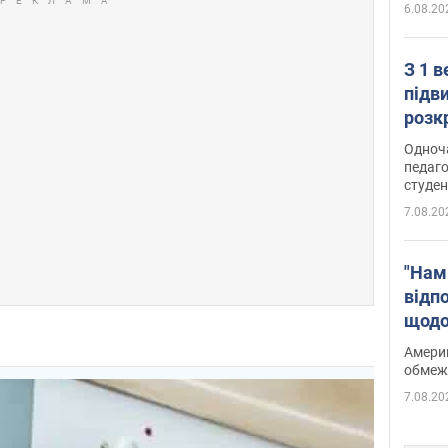
6.08.20
З 1 
підв
розк
Одноч
педаго
студен
7.08.20
"Нам
відп
щодо
Patri
Америк
обмеж
7.08.20