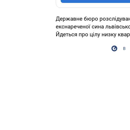
Державне бюро розслідуван
екснареченої сина львівськ
Йдеться про цілу низку квар
В