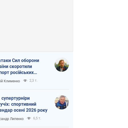
атаки Сил оборони
аїни скоротили
порт російських
топродуктів
2,3 т.
ій Клименко
 супертурніри
учіх: спортивний
ендар осені 2026 року
6,5 т.
сандр Липенко