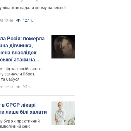
есивний" рак
 лікарі не надали цьому належної
12,4 т.
26 12:46
ила Росія: померла
чна дівчинка,
нена внаслідок
ської атаки на
ину. Фото
ня під час російського
лу загинули її брат,
 та бабуся
9,7 т.
26 12:13
 в СРСР лікарі
ли лише білі халати
у був як практичний,
символічний сенс