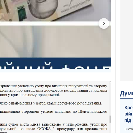
Дум
Кре
вій
під
кри
Вікт