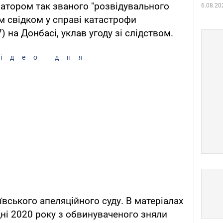
ратором так званого "розвідувального
6.08.20
м свідком у справі катастрофи
 на Донбасі, уклав угоду зі слідством.
ідео дня
вського апеляційного суду. В матеріалах
дні 2020 року з обвинуваченого зняли