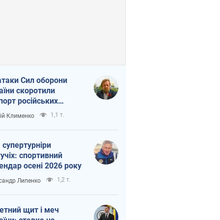
атаки Сил оборони
аїни скоротили
порт російських
топродуктів
1,1 т.
ій Клименко
 супертурніри
учіх: спортивний
ендар осені 2026 року
1,2 т.
сандр Липенко
етний щит і меч