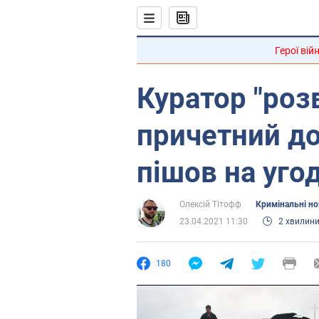
Герої вій
Куратор "роз
причетний д
пішов на угод
Олексій Тітофф
Кримінальні н
23.04.2021 11:30
2 хвилин
180