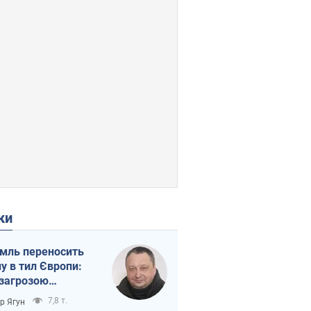
ки
мль переносить
ну в тил Європи:
 загрозою
тична логістика
7,8 т.
ор Ягун