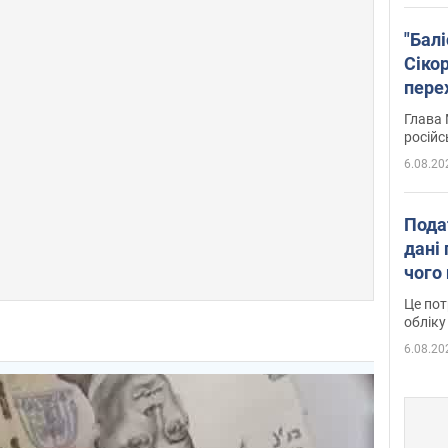
"Бал
Сіко
пере
Укра
Глава 
російс
6.08.20
Пода
дані 
чого
Це пот
обліку
6.08.20