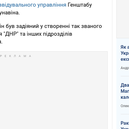
звідувального управління
Генштабу
унавіна.
н був задіяний у створенні так званого
 "ДНР" та інших підрозділів
.
Як 
Укр
екс
наф
Андр
Два
Маг
кал
Олек
Рак