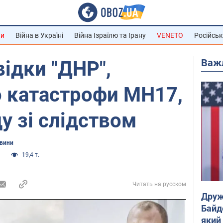
ни
Війна в Україні
Війна Ізраїлю та Ірану
VENETO
Російськ
Важ
відки "ДНР",
о катастрофи МН17,
у зі слідством
овини
и
19,4 т.
Читать на русском
Друж
Байд
який