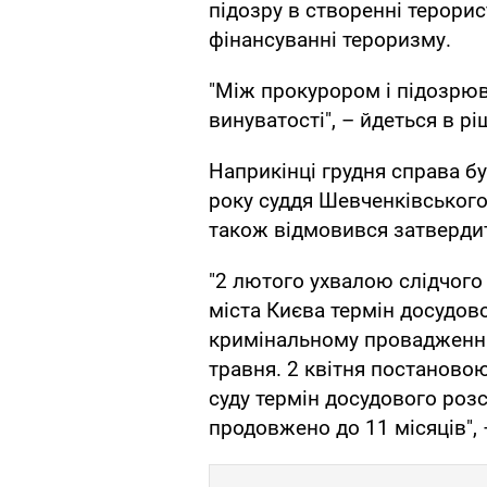
підозру в створенні терорист
фінансуванні тероризму.
"Між прокурором і підозрю
винуватості", – йдеться в рі
Наприкінці грудня справа бу
року суддя Шевченківського
також відмовився затвердит
"2 лютого ухвалою слідчого
міста Києва термін досудов
кримінальному провадженні 
травня. 2 квітня постановою
суду термін досудового роз
продовжено до 11 місяців", 