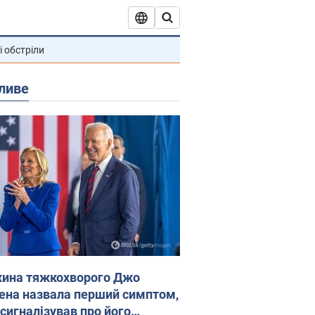
і обстріли
ливе
ина тяжкохворого Джо
ена назвала перший симптом,
 сигналізував про його