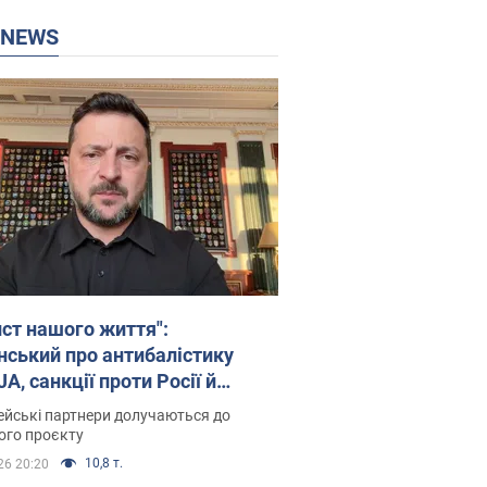
P NEWS
ист нашого життя":
нський про антибалістику
A, санкції проти Росії й
имку аграріїв. Відео
йські партнери долучаються до
ого проєкту
10,8 т.
26 20:20