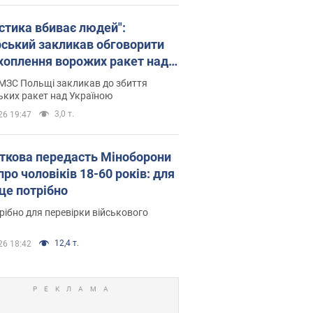
істика вбиває людей":
рський закликав обговорити
хоплення ворожих ракет над
їною
МЗС Польщі закликав до збиття
ьких ракет над Україною
3,0 т.
26 19:47
ткова передасть Міноборони
про чоловіків 18-60 років: для
 це потрібно
рібно для перевірки військового
12,4 т.
26 18:42