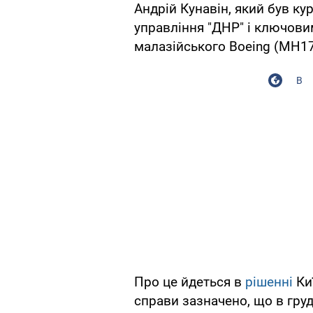
Андрій Кунавін, який був ку
управління "ДНР" і ключови
малазійського Boeing (МН17)
В
Про це йдеться в
рішенні
Киї
справи зазначено, що в гру