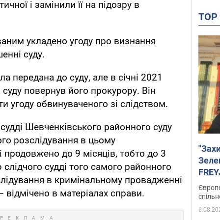
ичної і замінили її на підозру в
TO
ваним укладено угоду про визнання
шенні суду.
ла передана до суду, але в січні 2021
 суду повернув його прокурору. Він
и угоду обвинуваченого зі слідством.
 судді Шевченківського районного суду
ого розслідування в цьому
"Зах
продовжено до 9 місяців, тобто до 3
Зеле
 слідчого судді того самого районного
FREYJ
слідування в кримінальному провадженні
підтр
Європе
– відмічено в матеріалах справи.
спільн
6.08.20