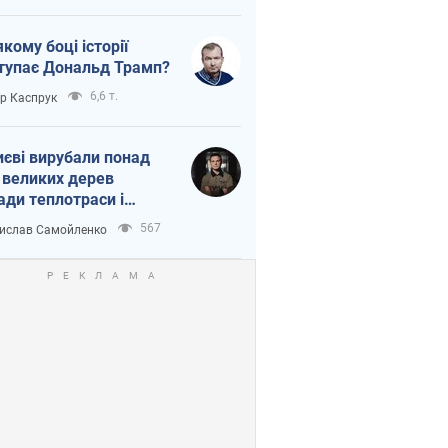
якому боці історії
тупає Дональд Трамп?
6,6 т.
ор Каспрук
иєві вирубали понад
 великих дерев
ади теплотраси і
переч Генплану
567
ислав Самойленко