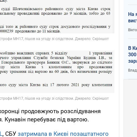
На 
вис
Вікт
В К
300
зар
всу
Влад
охоронці продовжують розслідування
 Кунавін перебуває під вартою.
L
, СБУ
затримала в Києві позаштатного