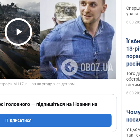
"агр
Спершу
уваги
6.08.20
Play Video
Її вб
13-рі
пора
росій
Сумщ
Того д
обстрі
вітчим
6.08.20
сі головного — підпишіться на Новини на
Чому
носи
Підписатися
У цьом
так і 