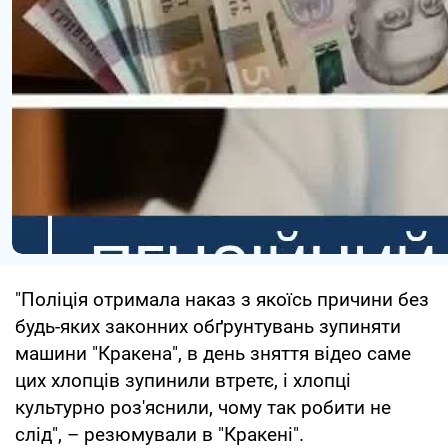
"Поліція отримала наказ з якоїсь причини без
будь-яких законних обґрунтувань зупиняти
машини "Кракена", в день зняття відео саме
цих хлопців зупинили втретє, і хлопці
культурно роз'яснили, чому так робити не
слід", – резюмували в "Кракені".