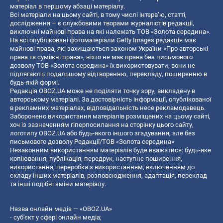
матеріал в першому абзаці матеріалу.
Всі матеріали на цьому сайті, в тому числі інтерв’ю, статті,
дослідження – є службовими творами журналістів редакції,
виключні майнові права на які належать ТОВ «Золота середина».
На всі опубліковані фотоматеріали Getty Images редакція має
майнові права, які захищаються законом України «Про авторські
права та суміжні права», ніхто не має права без письмового
дозволу ТОВ «Золота середина» їх використовувати, вони не
підлягають подальшому відтворенню, перекладу, поширенню в
будь-якій формі.
Редакція OBOZ.UA може не поділяти точку зору, викладену в
авторському матеріалі. За достовірність інформації, опублікованої
в рекламних матеріалах, відповідальність несе рекламодавець.
Заборонено використання матеріалів розміщених на цьому сайті,
хоч із зазначенням гіперпосилання на сторінку цього сайту,
логотипу OBOZ.UA або будь-якого іншого згадування, але без
письмового дозволу Редакції/ТОВ «Золота середина»
Незаконним використанням матеріалів буде вважатися: будь-яке
копiювання, публiкацiя, передрук, наступне поширення,
використання, переробка з використанням, включенням до
складу інших матеріалів, розповсюдження, адаптація, переклад
та інші подібні зміни матеріалу.
Назва онлайн медіа — «OBOZ.UA»
- суб'єкт у сфері онлайн медіа;