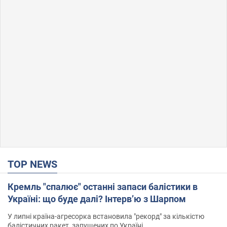
TOP NEWS
Кремль "спалює" останні запаси балістики в
Україні: що буде далі? Інтерв’ю з Шарпом
У липні країна-агресорка встановила "рекорд" за кількістю
балістичних ракет, запущених по Україні