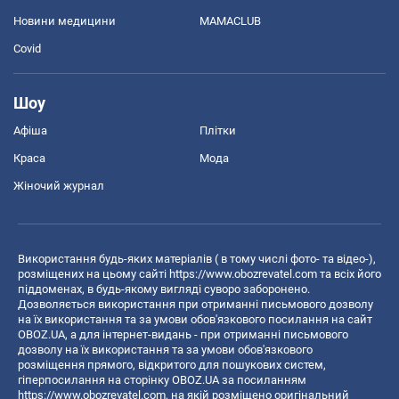
Новини медицини
MAMACLUB
Covid
Шоу
Афіша
Плітки
Краса
Мода
Жіночий журнал
Використання будь-яких матеріалів ( в тому числі фото- та відео-),
розміщених на цьому сайті
https://www.obozrevatel.com
та всіх його
піддоменах, в будь-якому вигляді суворо заборонено.
Дозволяється використання при отриманні письмового дозволу
на їх використання та за умови обов'язкового посилання на сайт
OBOZ.UA, а для інтернет-видань - при отриманні письмового
дозволу на їх використання та за умови обов'язкового
розміщення прямого, відкритого для пошукових систем,
гіперпосилання на сторінку OBOZ.UA за посиланням
https://www.obozrevatel.com
, на якій розміщено оригінальний