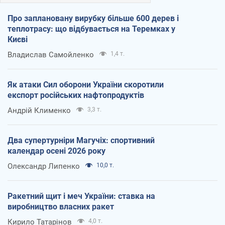
Про заплановану вирубку більше 600 дерев і
теплотрасу: що відбувається на Теремках у
Києві
Владислав Самойленко
1,4 т.
Як атаки Сил оборони України скоротили
експорт російських нафтопродуктів
Андрій Клименко
3,3 т.
Два супертурніри Магучіх: спортивний
календар осені 2026 року
Олександр Липенко
10,0 т.
Ракетний щит і меч України: ставка на
виробництво власних ракет
Кирило Татарінов
4,0 т.