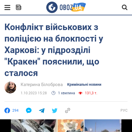
Конфлікт військових з
поліцією на блокпості у
Харкові: у підрозділі
"Кракен" пояснили, що
сталося
Катерина Білоброва
Кримінальні новини
1.10.2023 15:28
1 хвилина
131,3 т.
294
РУС