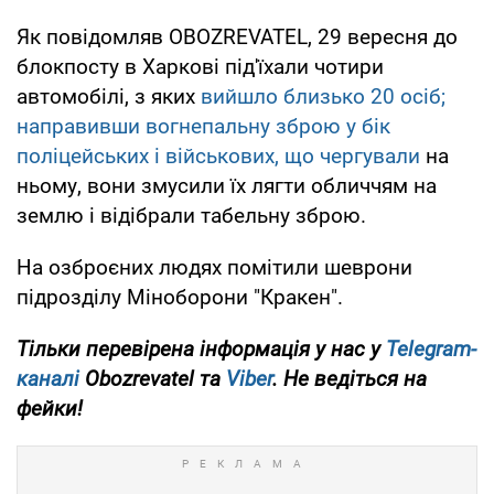
Як повідомляв OBOZREVATEL, 29 вересня до
блокпосту в Харкові під'їхали чотири
автомобілі, з яких
вийшло близько 20 осіб;
направивши вогнепальну зброю у бік
поліцейських і військових, що чергували
на
ньому, вони змусили їх лягти обличчям на
землю і відібрали табельну зброю.
На озброєних людях помітили шеврони
підрозділу Міноборони "Кракен".
Тільки
перевірена інформація у нас у
Telegram-
каналі
Obozrevatel та
Viber
. Не ведіться на
фейки!