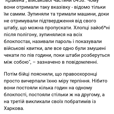
"Кракена", військової частини 0458. Чому
вони отримали таку вказівку - відомо тільки
їм самим. Зупиняли та тримали машини, доки
не отримували підтвердження від свого
штабу, що можна пропускати. Хлопці зайоб*ні
після полігону, зупинялися на всіх
блокпостах, називали пароль і показували
військові квитки, але все одно були змушені
чекати по пів години, поки штаби розберуться
між собою", – зазначено в повідомленні.
Потім бійці пояснили, що правоохоронці
просто вичерпали їхню міру терпіння. Нібито
вони постояли кілька годин на одному
блокпості, постояли стільки ж на другому, а
на третій викликали своїх побратимів із
Харкова.