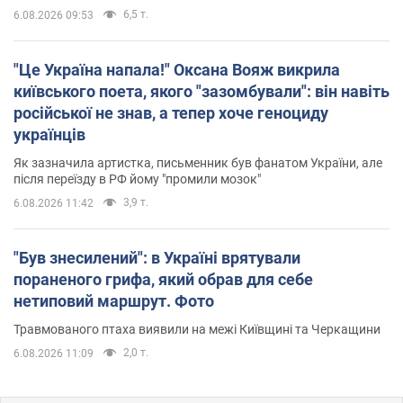
6,5 т.
6.08.2026 09:53
"Це Україна напала!" Оксана Вояж викрила
київського поета, якого "зазомбували": він навіть
російської не знав, а тепер хоче геноциду
українців
Як зазначила артистка, письменник був фанатом України, але
після переїзду в РФ йому "промили мозок"
3,9 т.
6.08.2026 11:42
"Був знесилений": в Україні врятували
пораненого грифа, який обрав для себе
нетиповий маршрут. Фото
Травмованого птаха виявили на межі Київщині та Черкащини
2,0 т.
6.08.2026 11:09