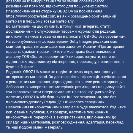
дозволу на їх використання та за умови обов'язкового
розміщення прямого, відкритого для пошукових систем,
гіперпосилання на сторінку OBOZ.UA за посиланням
https://www.obozrevatel.com
, на якій розміщено оригінальний
матеріал в першому абзаці матеріалу.
Всі матеріали на цьому сайті, в тому числі інтерв’ю, статті,
дослідження – є службовими творами журналістів редакції,
виключні майнові права на які належать ТОВ «Золота середина».
На всі опубліковані фотоматеріали Getty Images редакція має
майнові права, які захищаються законом України «Про авторські
права та суміжні права», ніхто не має права без письмового
дозволу ТОВ «Золота середина» їх використовувати, вони не
підлягають подальшому відтворенню, перекладу, поширенню в
будь-якій формі.
Редакція OBOZ.UA може не поділяти точку зору, викладену в
авторському матеріалі. За достовірність інформації, опублікованої
в рекламних матеріалах, відповідальність несе рекламодавець.
Заборонено використання матеріалів розміщених на цьому сайті,
хоч із зазначенням гіперпосилання на сторінку цього сайту,
логотипу OBOZ.UA або будь-якого іншого згадування, але без
письмового дозволу Редакції/ТОВ «Золота середина»
Незаконним використанням матеріалів буде вважатися: будь-яке
копiювання, публiкацiя, передрук, наступне поширення,
використання, переробка з використанням, включенням до
складу інших матеріалів, розповсюдження, адаптація, переклад
та інші подібні зміни матеріалу.