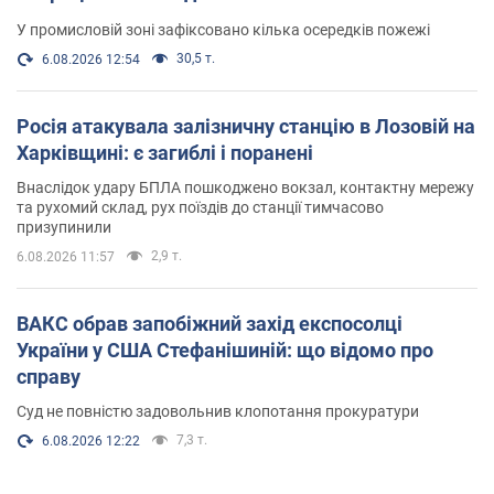
У промисловій зоні зафіксовано кілька осередків пожежі
30,5 т.
6.08.2026 12:54
Росія атакувала залізничну станцію в Лозовій на
Харківщині: є загиблі і поранені
Внаслідок удару БПЛА пошкоджено вокзал, контактну мережу
та рухомий склад, рух поїздів до станції тимчасово
призупинили
2,9 т.
6.08.2026 11:57
ВАКС обрав запобіжний захід експосолці
України у США Стефанішиній: що відомо про
справу
Суд не повністю задовольнив клопотання прокуратури
7,3 т.
6.08.2026 12:22