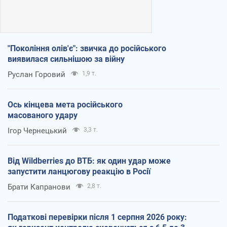
"Покоління олів'є": звичка до російського
виявилася сильнішою за війну
Руслан Горовий
1,9 т.
Ось кінцева мета російського
масованого удару
Ігор Чернецький
3,3 т.
Від Wildberries до ВТБ: як один удар може
запустити ланцюгову реакцію в Росії
Брати Капранови
2,8 т.
Податкові перевірки після 1 серпня 2026 року: