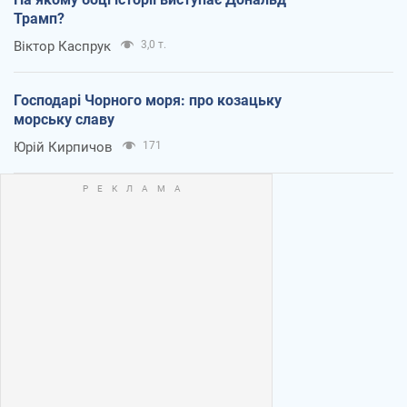
Трамп?
Віктор Каспрук
3,0 т.
Господарі Чорного моря: про козацьку
морську славу
Юрій Кирпичов
171