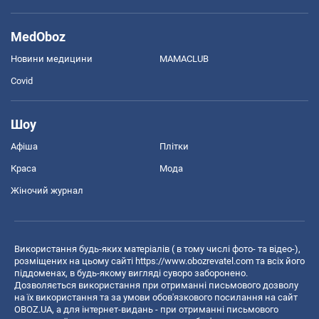
MedOboz
Новини медицини
MAMACLUB
Covid
Шоу
Афіша
Плітки
Краса
Мода
Жіночий журнал
Використання будь-яких матеріалів ( в тому числі фото- та відео-),
розміщених на цьому сайті
https://www.obozrevatel.com
та всіх його
піддоменах, в будь-якому вигляді суворо заборонено.
Дозволяється використання при отриманні письмового дозволу
на їх використання та за умови обов'язкового посилання на сайт
OBOZ.UA, а для інтернет-видань - при отриманні письмового