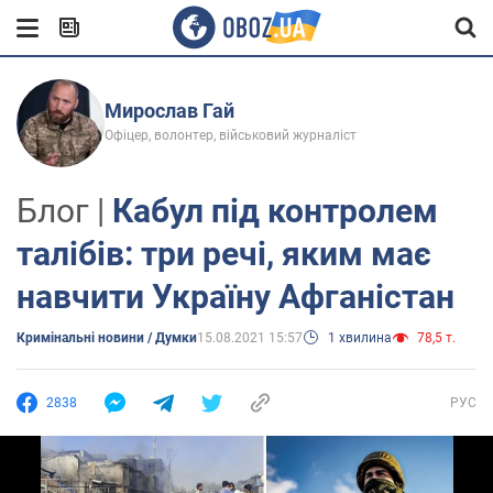
Мирослав Гай
Офіцер, волонтер, військовий журналіст
Блог |
Кабул під контролем
талібів: три речі, яким має
навчити Україну Афганістан
Кримінальні новини / Думки
15.08.2021 15:57
1 хвилина
78,5 т.
2838
РУС