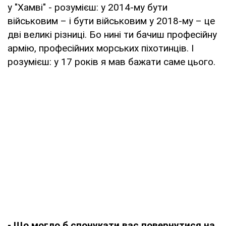
у "Хамві" - розумієш: у 2014-му бути
військовим – і бути військовим у 2018-му – це
дві великі різниці. Бо нині ти бачиш професійну
армію, професійних морських піхотинців. І
розумієш: у 17 років я мав бажати саме цього.
- Що могло б спонукати вас повернутися на