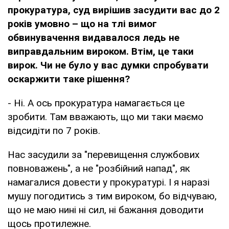
прокуратура, суд вирішив засудити вас до 2
років умовно – що на тлі вимог
обвинувачення видавалося ледь не
виправдальним вироком. Втім, це таки
вирок. Чи не було у вас думки спробувати
оскаржити таке рішення?
- Ні. А ось прокуратура намагається це
зробити. Там вважають, що ми таки маємо
відсидіти по 7 років.
Нас засудили за "перевищення службових
повноважень", а не "розбійний напад", як
намагалися довести у прокуратурі. І я наразі
мушу погодитись з тим вироком, бо відчуваю,
що не маю нині ні сил, ні бажання доводити
щось протилежне.