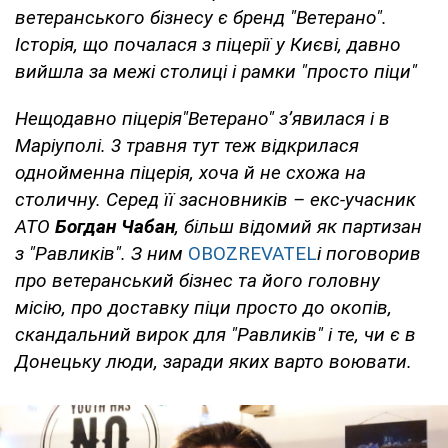
ветеранського бізнесу є бренд "Ветерано".
Історія, що почалася з піцерії у Києві, давно
вийшла за межі столиці і рамки "просто піци"
Нещодавно піцерія"Ветерано" з’явилася і в
Маріуполі. 3 травня тут теж відкрилася
однойменна піцерія, хоча й не схожа на
столичну. Серед її засновників – екс-учасник
АТО
Богдан Чабан
, більш відомий як партизан
з "Равликів". З ним
OBOZREVATEL
і поговорив
про ветеранський бізнес та його головну
місію, про доставку піци просто до окопів,
скандальний вирок для "Равликів" і те, чи є в
Донецьку люди, заради яких варто воювати.