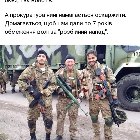
окей, так воно і є.
А прокуратура нині намагається оскаржити.
Домагається, щоб нам дали по 7 років
обмеження волі за "розбійний напад".