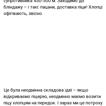
супротивника 450-500 м. Заходимо до
бліндажу – і такі: пацани, доставка піци! Хлопці
офігівають, звісно.
Це була неодмінна складова ідеї – якщо
відкриваємо піцерію, неодмінно маємо возити
піцу хлопцям на передок. І зараз ми це потроху