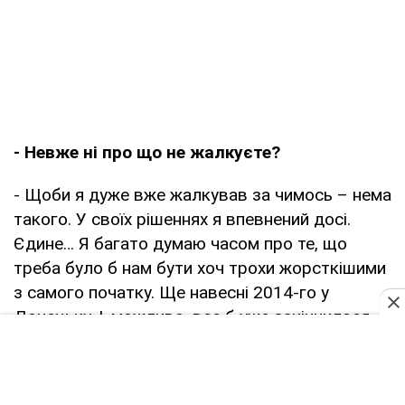
- Невже ні про що не жалкуєте?
- Щоби я дуже вже жалкував за чимось – нема
такого. У своїх рішеннях я впевнений досі.
Єдине… Я багато думаю часом про те, що
треба було б нам бути хоч трохи жорсткішими
з самого початку. Ще навесні 2014-го у
Донецьку. І, можливо, все б уже закінчилося.