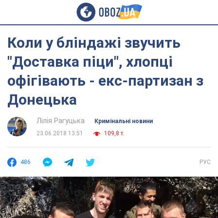
Коли у бліндажі звучить
"Доставка піци", хлопці
офігівають - екс-партизан з
Донецька
Лілія Рагуцька
Кримінальні новини
23.06.2018 13:51
109,8 т.
486
РУС