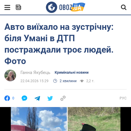
Авто виїхало на зустрічну:
біля Умані в ДТП
постраждали троє людей.
Фото
Ганна Якубець
Кримінальні новини
22.04.2026 15:29
2 хвилини
2,2 т.
0
РУС