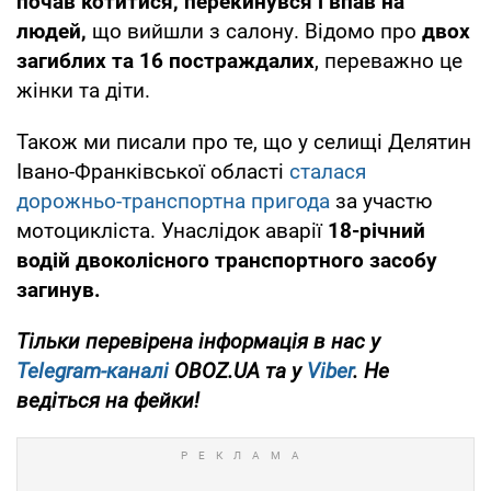
почав котитися, перекинувся і впав на
людей,
що вийшли з салону. Відомо про
двох
загиблих та 16 постраждалих
, переважно це
жінки та діти.
Також ми писали про те, що у селищі Делятин
Івано-Франківської області
сталася
дорожньо-транспортна пригода
за участю
мотоцикліста. Унаслідок аварії
18-річний
водій двоколісного транспортного засобу
загинув.
Тільки перевірена інформація в нас у
Telegram-каналі
OBOZ.UA та у
Viber
. Не
ведіться на фейки!