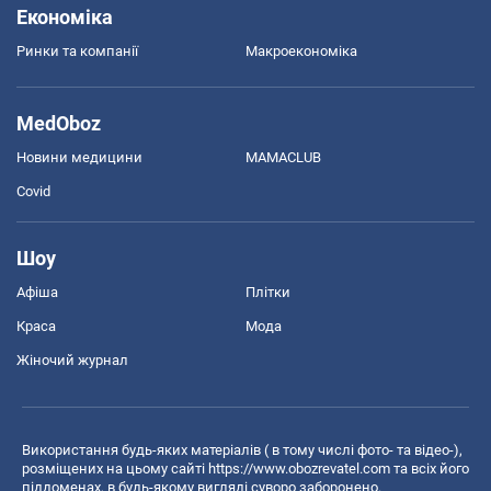
Економіка
Ринки та компанії
Макроекономіка
MedOboz
Новини медицини
MAMACLUB
Covid
Шоу
Афіша
Плітки
Краса
Мода
Жіночий журнал
Використання будь-яких матеріалів ( в тому числі фото- та відео-),
розміщених на цьому сайті
https://www.obozrevatel.com
та всіх його
піддоменах, в будь-якому вигляді суворо заборонено.