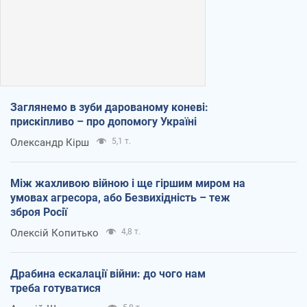
Заглянемо в зуби дарованому коневі:
прискіпливо – про допомогу Україні
Олександр Кірш
5,1 т.
Між жахливою війною і ще гіршим миром на
умовах агресора, або Безвихідність – теж
зброя Росії
Олексій Копитько
4,8 т.
Драбина ескалації війни: до чого нам
треба готуватися