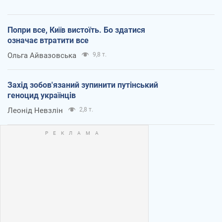
Попри все, Київ вистоїть. Бо здатися
означає втратити все
Ольга Айвазовська
9,8 т.
Захід зобов'язаний зупинити путінський
геноцид українців
Леонід Невзлін
2,8 т.