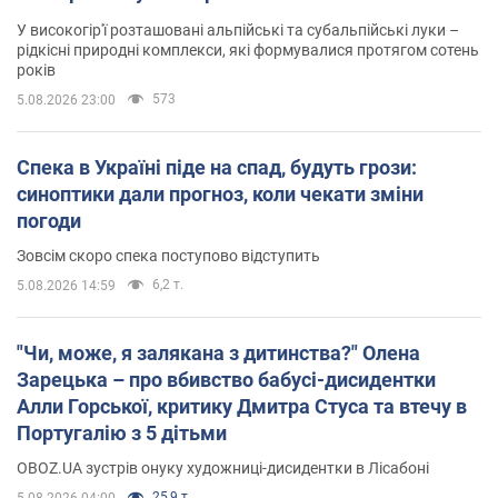
У високогір'ї розташовані альпійські та субальпійські луки –
рідкісні природні комплекси, які формувалися протягом сотень
років
573
5.08.2026 23:00
Спека в Україні піде на спад, будуть грози:
синоптики дали прогноз, коли чекати зміни
погоди
Зовсім скоро спека поступово відступить
6,2 т.
5.08.2026 14:59
"Чи, може, я залякана з дитинства?" Олена
Зарецька – про вбивство бабусі-дисидентки
Алли Горської, критику Дмитра Стуса та втечу в
Португалію з 5 дітьми
OBOZ.UA зустрів онуку художниці-дисидентки в Лісабоні
25,9 т.
5.08.2026 04:00