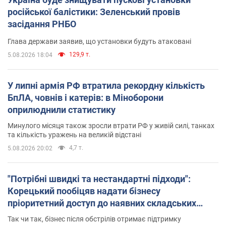
російської балістики: Зеленський провів
засідання РНБО
Глава держави заявив, що установки будуть атаковані
129,9 т.
5.08.2026 18:04
У липні армія РФ втратила рекордну кількість
БпЛА, човнів і катерів: в Міноборони
оприлюднили статистику
Минулого місяця також зросли втрати РФ у живій силі, танках
та кількість уражень на великій відстані
4,7 т.
5.08.2026 20:02
"Потрібні швидкі та нестандартні підходи":
Корецький пообіцяв надати бізнесу
пріоритетний доступ до наявних складських
приміщень
Так чи так, бізнес після обстрілів отримає підтримку