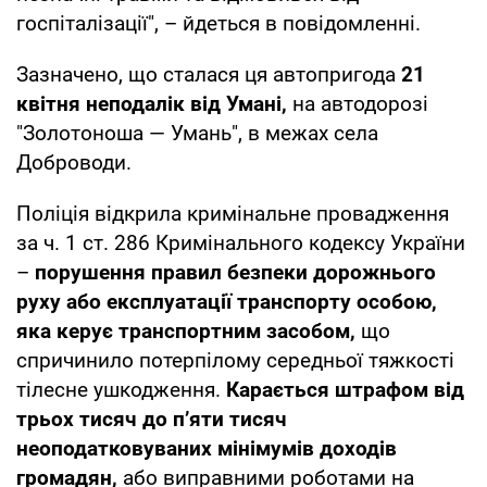
госпіталізації", – йдеться в повідомленні.
Зазначено, що сталася ця автопригода
21
квітня неподалік від Умані,
на автодорозі
"Золотоноша — Умань", в межах села
Доброводи.
Поліція відкрила кримінальне провадження
за ч. 1 ст. 286 Кримінального кодексу України
–
порушення правил безпеки дорожнього
руху або експлуатації транспорту особою,
яка керує транспортним засобом,
що
спричинило потерпілому середньої тяжкості
тілесне ушкодження.
Карається штрафом від
трьох тисяч до п’яти тисяч
неоподатковуваних мінімумів доходів
громадян,
або виправними роботами на