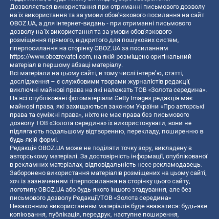
Дозволяється використання при отриманні письмового дозволу
на їх використання та за умови обов'язкового посилання на сайт
OBOZ.UA, а для інтернет-видань - при отриманні письмового
дозволу на їх використання та за умови обов'язкового
розміщення прямого, відкритого для пошукових систем,
гіперпосилання на сторінку OBOZ.UA за посиланням
https://www.obozrevatel.com
, на якій розміщено оригінальний
матеріал в першому абзаці матеріалу.
Всі матеріали на цьому сайті, в тому числі інтерв’ю, статті,
дослідження – є службовими творами журналістів редакції,
виключні майнові права на які належать ТОВ «Золота середина».
На всі опубліковані фотоматеріали Getty Images редакція має
майнові права, які захищаються законом України «Про авторські
права та суміжні права», ніхто не має права без письмового
дозволу ТОВ «Золота середина» їх використовувати, вони не
підлягають подальшому відтворенню, перекладу, поширенню в
будь-якій формі.
Редакція OBOZ.UA може не поділяти точку зору, викладену в
авторському матеріалі. За достовірність інформації, опублікованої
в рекламних матеріалах, відповідальність несе рекламодавець.
Заборонено використання матеріалів розміщених на цьому сайті,
хоч із зазначенням гіперпосилання на сторінку цього сайту,
логотипу OBOZ.UA або будь-якого іншого згадування, але без
письмового дозволу Редакції/ТОВ «Золота середина»
Незаконним використанням матеріалів буде вважатися: будь-яке
копiювання, публiкацiя, передрук, наступне поширення,