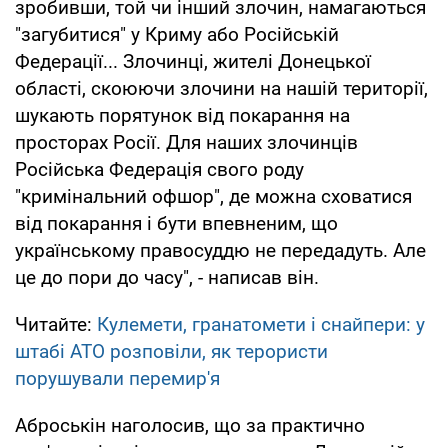
зробивши, той чи інший злочин, намагаються
"загубитися" у Криму або Російській
Федерації... Злочинці, жителі Донецької
області, скоюючи злочини на нашій території,
шукають порятунок від покарання на
просторах Росії. Для наших злочинців
Російська Федерація свого роду
"кримінальний офшор", де можна сховатися
від покарання і бути впевненим, що
українському правосуддю не передадуть. Але
це до пори до часу", - написав він.
Читайте:
Кулемети, гранатомети і снайпери: у
штабі АТО розповіли, як терористи
порушували перемир'я
Аброськін наголосив, що за практично