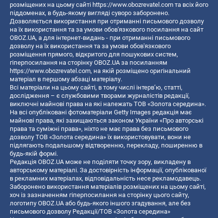
розміщених на цьому сайті
https://www.obozrevatel.com
та всіх його
піддоменах, в будь-якому вигляді суворо заборонено.
Дозволяється використання при отриманні письмового дозволу
на їх використання та за умови обов'язкового посилання на сайт
OBOZ.UA, а для інтернет-видань - при отриманні письмового
дозволу на їх використання та за умови обов'язкового
розміщення прямого, відкритого для пошукових систем,
гіперпосилання на сторінку OBOZ.UA за посиланням
https://www.obozrevatel.com
, на якій розміщено оригінальний
матеріал в першому абзаці матеріалу.
Всі матеріали на цьому сайті, в тому числі інтерв’ю, статті,
дослідження – є службовими творами журналістів редакції,
виключні майнові права на які належать ТОВ «Золота середина».
На всі опубліковані фотоматеріали Getty Images редакція має
майнові права, які захищаються законом України «Про авторські
права та суміжні права», ніхто не має права без письмового
дозволу ТОВ «Золота середина» їх використовувати, вони не
підлягають подальшому відтворенню, перекладу, поширенню в
будь-якій формі.
Редакція OBOZ.UA може не поділяти точку зору, викладену в
авторському матеріалі. За достовірність інформації, опублікованої
в рекламних матеріалах, відповідальність несе рекламодавець.
Заборонено використання матеріалів розміщених на цьому сайті,
хоч із зазначенням гіперпосилання на сторінку цього сайту,
логотипу OBOZ.UA або будь-якого іншого згадування, але без
письмового дозволу Редакції/ТОВ «Золота середина»