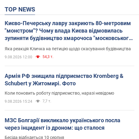
TOP NEWS
Києво-Печерську лавру закриють 80-метровим
"монстром"? Чому влада Києва відмовилась
зупиняти будівництво хмарочоса "московського
вірянина"
Яка реакція Кличка на петицію щодо скасування будівництва
54,3 т.
9.08.2026 12:00
Армія РФ знищила підприємство Kromberg &
Schubert у Житомирі. Фото
Коли поновить роботу підприємство, наразі невідомо
7,7 т.
9.08.2026 15:24
МЗС Болгарії викликало українського посла
через інцидент із дроном: що сталося
Бесіда відбудеться 10 серпня