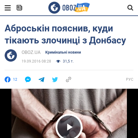
Аброськін пояснив, куди
тікають злочинці з Донбасу
OBOZ.UA
Кримінальні новини
19.09.2016 08:28
31,5 т.
12
РУС