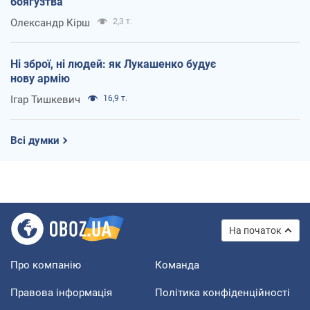
боягузтва
Олександр Кірш
2,3 т.
Ні зброї, ні людей: як Лукашенко будує
нову армію
Ігар Тишкевич
16,9 т.
Всі думки
На початок
Про компанію
Команда
Правова інформація
Політика конфіденційності