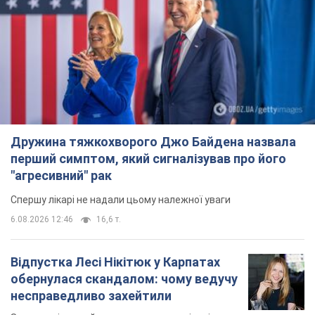
Дружина тяжкохворого Джо Байдена назвала
перший симптом, який сигналізував про його
"агресивний" рак
Спершу лікарі не надали цьому належної уваги
6.08.2026 12:46
16,6 т.
Відпустка Лесі Нікітюк у Карпатах
обернулася скандалом: чому ведучу
несправедливо захейтили