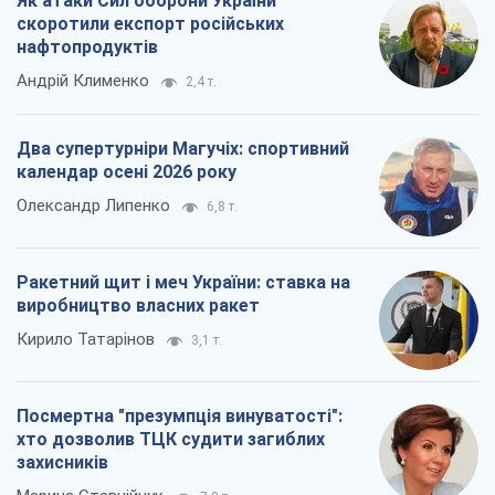
Як атаки Сил оборони України
скоротили експорт російських
нафтопродуктів
Андрій Клименко
2,4 т.
Два супертурніри Магучіх: спортивний
календар осені 2026 року
Олександр Липенко
6,8 т.
Ракетний щит і меч України: ставка на
виробництво власних ракет
Кирило Татарінов
3,1 т.
Посмертна "презумпція винуватості":
хто дозволив ТЦК судити загиблих
захисників