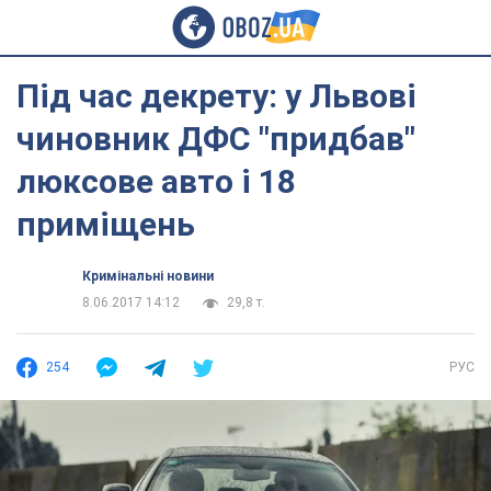
Під час декрету: у Львові
чиновник ДФС "придбав"
люксове авто і 18
приміщень
Кримінальні новини
8.06.2017 14:12
29,8 т.
254
РУС