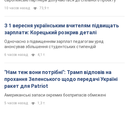
Європейські партнери долучаються до спільного проєкту
10 часов назад
73,9 т.
З 1 вересня українським вчителям підвищать
зарплати: Корецький розкрив деталі
Одночасно з підвищенням зарплат педагогам уряд
анонсував збільшення студентських стипендій
6 часов назад
4,1 т.
"Нам теж вони потрібні": Трамп відповів на
прохання Зеленського щодо передачі Україні
ракет для Patriot
Американські запаси окремих боєприпасів обмежені
5 часов назад
1,3 т.