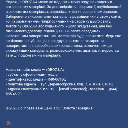
Редакція OBOZ.UA може не поділяти точку зору, викладену в
авторському матеріалі. За достовірність інформації, опублікованої
в рекламних матеріалах, відповідальність несе рекламодавець.
Заборонено використання матеріалів розміщених на цьому сайті,
хоч із зазначенням гіперпосилання на сторінку цього сайту,
логотипу OBOZ.UA або будь-якого іншого згадування, але без
письмового дозволу Редакції/ТОВ «Золота середина»
Незаконним використанням матеріалів буде вважатися: будь-яке
копiювання, публiкацiя, передрук, наступне поширення,
використання, переробка з використанням, включенням до
складу інших матеріалів, розповсюдження, адаптація, переклад
та інші подібні зміни матеріалу.
Назва онлайн медіа — «OBOZ.UA»
- суб'єкт у сфері онлайн медіа;
- ідентифікатор медіа — R40-06156;
- поштова адреса — вул. Деревообробна, буд. 7, м. Київ, 01013;
- адреса електронної пошти —
[email protected]
; - телефон — (044)
585 46 20
© 2026 Всі права захищені, ТОВ "Золота середина".