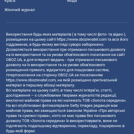
Краса
Мода
Жіночий журнал
Використання будь-яких матеріалів ( в тому числі фото- та відео-),
розміщених на цьому сайті
https://www.obozrevatel.com
та всіх його
піддоменах, в будь-якому вигляді суворо заборонено.
Дозволяється використання при отриманні письмового дозволу
на їх використання та за умови обов'язкового посилання на сайт
OBOZ.UA, а для інтернет-видань - при отриманні письмового
дозволу на їх використання та за умови обов'язкового
розміщення прямого, відкритого для пошукових систем,
гіперпосилання на сторінку OBOZ.UA за посиланням
https://www.obozrevatel.com
, на якій розміщено оригінальний
матеріал в першому абзаці матеріалу.
Всі матеріали на цьому сайті, в тому числі інтерв’ю, статті,
дослідження – є службовими творами журналістів редакції,
виключні майнові права на які належать ТОВ «Золота середина».
На всі опубліковані фотоматеріали Getty Images редакція має
майнові права, які захищаються законом України «Про авторські
права та суміжні права», ніхто не має права без письмового
дозволу ТОВ «Золота середина» їх використовувати, вони не
підлягають подальшому відтворенню, перекладу, поширенню в
будь-якій формі.